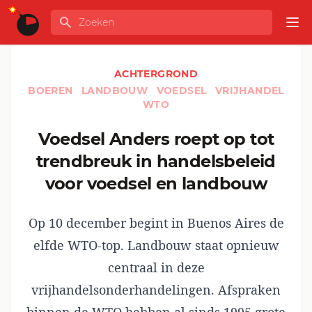
Ga naar de inhoud
Zoeken
GLOBALINFO
Op
ACHTERGROND
BOEREN
LANDBOUW
VOEDSEL
VRIJHANDEL
WTO
Voedsel Anders roept op tot
trendbreuk in handelsbeleid
voor voedsel en landbouw
Op 10 december begint in Buenos Aires de
elfde WTO-top. Landbouw staat opnieuw
centraal in deze
vrijhandelsonderhandelingen. Afspraken