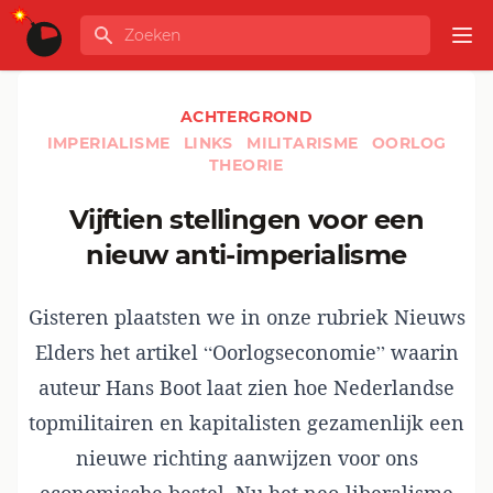
Ga naar de inhoud
Zoeken
GLOBALINFO
Op
ACHTERGROND
IMPERIALISME
LINKS
MILITARISME
OORLOG
THEORIE
Vijftien stellingen voor een
nieuw anti-imperialisme
Gisteren plaatsten we in onze rubriek Nieuws
Elders het artikel “Oorlogseconomie” waarin
auteur Hans Boot laat zien hoe Nederlandse
topmilitairen en kapitalisten gezamenlijk een
nieuwe richting aanwijzen voor ons