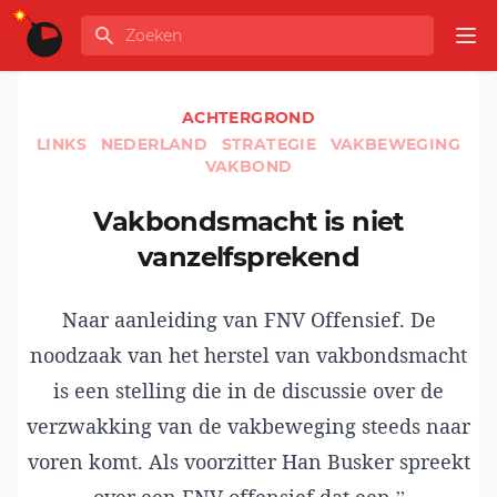
Ga naar de inhoud
Zoeken
GLOBALINFO
Op
ACHTERGROND
LINKS
NEDERLAND
STRATEGIE
VAKBEWEGING
VAKBOND
Vakbondsmacht is niet
vanzelfsprekend
Naar aanleiding van FNV Offensief. De
noodzaak van het herstel van vakbondsmacht
is een stelling die in de discussie over de
verzwakking van de vakbeweging steeds naar
voren komt. Als voorzitter Han Busker spreekt