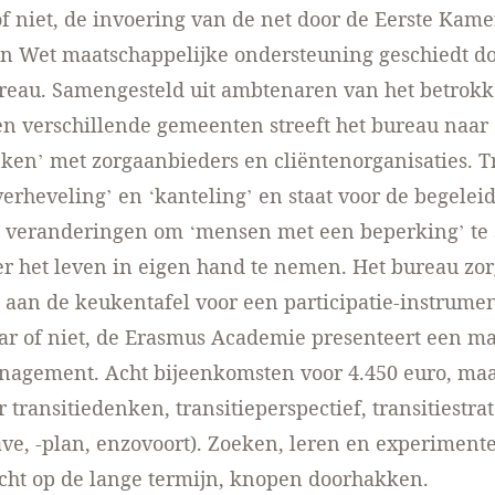
of niet, de invoering van de net door de Eerste Kame
 Wet maatschappelijke ondersteuning geschiedt d
ureau. Samengesteld uit ambtenaren van het betrok
en verschillende gemeenten streeft het bureau naar
nken’ met zorgaanbieders en cliëntenorganisaties. T
verheveling’ en ‘kanteling’ en staat voor de begelei
e veranderingen om ‘mensen met een beperking’ te 
er het leven in eigen hand te nemen. Het bureau zor
aan de keukentafel voor een participatie-instrumen
r of niet, de Erasmus Academie presenteert een ma
nagement. Acht bijeenkomsten voor 4.450 euro, maa
 transitiedenken, transitieperspectief, transitiestrat
ave, -plan, enzovoort). Zoeken, leren en experiment
icht op de lange termijn, knopen doorhakken.