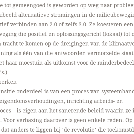
ie tot gemeengoed is geworden op weg naar proble
orbeeld alternatieve stromingen in de milieubewegi
tief verbinden aan 2.0 of zelfs 3.0. Ze koesteren een
weging die positief en oplossingsgericht (lokaal) to
 tracht te komen op de dreigingen van de klimaatv
ening als één van die antwoorden vermorzelde staat
et haar moestuin als uitkomst voor de minderbedee
s.)
perken
ansitie onderdeel is van een proces van systeemhan
eigendomsverhoudingen, inrichting arbeids- en
oces – is eigen aan het sanerende beleid waarin ze 
Voor verbazing daarover is geen enkele reden. Op 
kt dat anders te liggen bij ‘de revolutie’ die toekoms