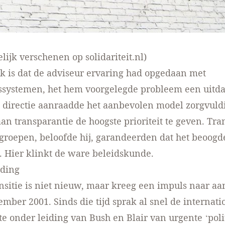
elijk verschenen
op solidariteit.nl
)
 is dat de adviseur ervaring had opgedaan met
gssystemen, het hem voorgelegde probleem een uitd
directie aanraadde het aanbevolen model zorgvuldi
an transparantie de hoogste prioriteit te geven. Tra
egroepen, beloofde hij, garandeerden dat het beoogd
 Hier klinkt de ware beleidskunde.
jding
nsitie is niet nieuw, maar kreeg een impuls naar aa
ember 2001. Sinds die tijd sprak al snel de internati
 onder leiding van Bush en Blair van urgente ‘poli