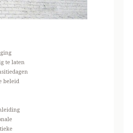
aging
g te laten
nsitiedagen
e beleid
nleiding
onale
tieke