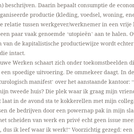
n) beschrijven. Daarin bepaalt consumptie de econo
rganiseerde productie (kleding, voedsel, woning, ene
e relatie tussen werkgever/werknemer in een vrije
een paar vaak genoemde ‘utopieën’ aan te halen. O
 van de kapitalistische productiewijze wordt echte
die intact.
uwe Werken schaart zich onder toekomstbeelden di
 een spoedige uitvoering. De ommekeer daagt. In d
turologisch manifest’ over het aanstaande kantoor: “
mijn tweede huis? Die plek waar ik graag mijn vrie
t laat in de avond sta te kokkerellen met mijn colleg
sen de bedrijven door een powernap pak in mijn sl
 het scheiden van werk en privé echt geen issue mee
, dus ik leef waar ik werk!” Voorzichtig gezegd: een 