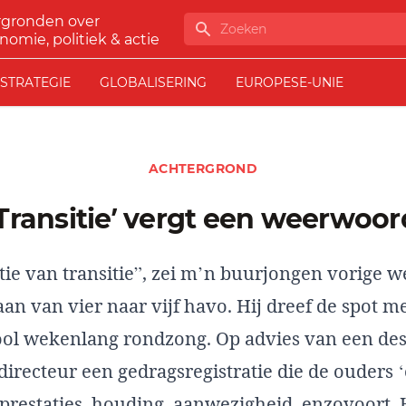
rgronden over
Zoeken
nomie, politiek & actie
STRATEGIE
GLOBALISERING
EUROPESE-UNIE
ACHTERGROND
‘Transitie’ vergt een weerwoor
tie van transitie”, zei m’n buurjongen vorige w
an van vier naar vijf havo. Hij dreef de spot m
hool wekenlang rondzong. Op advies van een de
directeur een gedragsregistratie die de ouders ‘
prestaties, houding, aanwezigheid, enzovoort. 