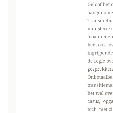
Geloof het 
aangenomen
Transitieb
ministerie 
‘coalitiede
heet ook ‘o
ingrijpend
de regie ov
gesprekken 
Onbetaalbaa
transitiema
het wel over
casus, -opg
toch, met z