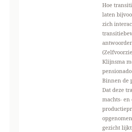
Hoe transit
laten bijvo
zich interac
transitiebe
antwoorden
(Zelfvoorzi
Klijnsma m
pensionado’
Binnen de 
Dat deze tr
machts- en 
productiepr
opgenomen. 
gezicht lij