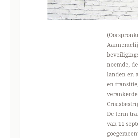
(Oorspronk
Aannemelijk
beveiligin
noemde, de 
landen en a
en transiti
verankerde.
Crisisbestri
De term tra
van 11 sept
goegemeente