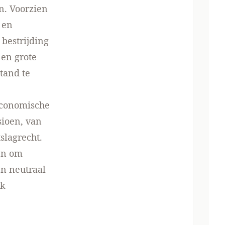
en. Voorzien
 en
 bestrijding
 en grote
tand te
economische
sioen, van
slagrecht.
en om
n neutraal
jk