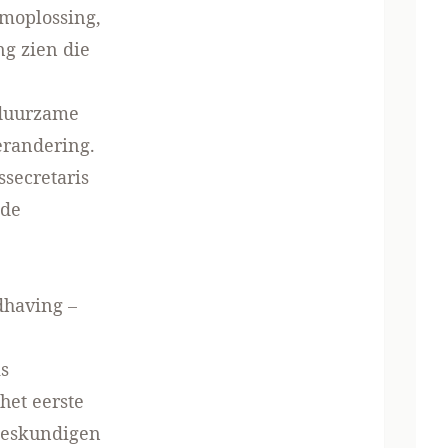
emoplossing,
ng zien die
t duurzame
erandering.
ssecretaris
lde
dhaving –
is
het eerste
tdeskundigen