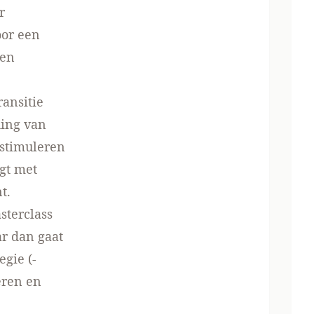
r
oor een
ken
ransitie
ding van
stimuleren
gt met
t.
sterclass
r dan gaat
egie (-
eren en