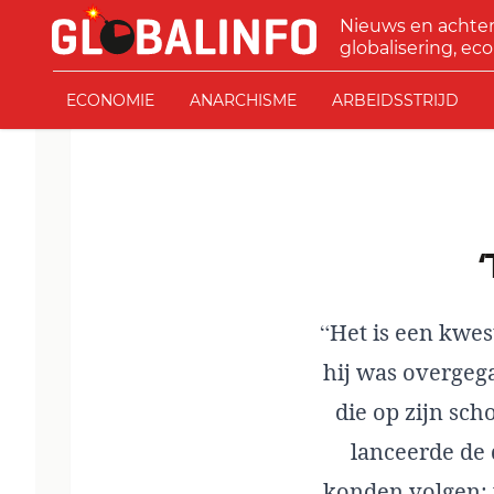
Ga naar de inhoud
Nieuws en achte
GLOBALINFO
globalisering, eco
ECONOMIE
ANARCHISME
ARBEIDSSTRIJD
“Het is een kwes
hij was overgega
die op zijn sc
lanceerde de 
konden volgen: 