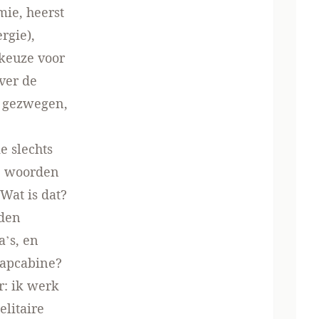
mie, heerst
rgie),
 keuze voor
ver de
r gezwegen,
e slechts
e woorden
Wat is dat?
nden
a’s, en
aapcabine?
r: ik werk
elitaire