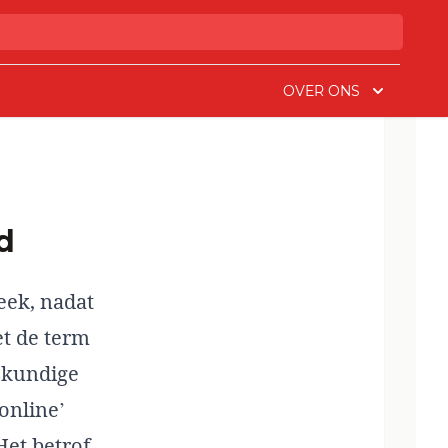
OVER ONS
d
eek, nadat
et de term
skundige
online’
Het betrof