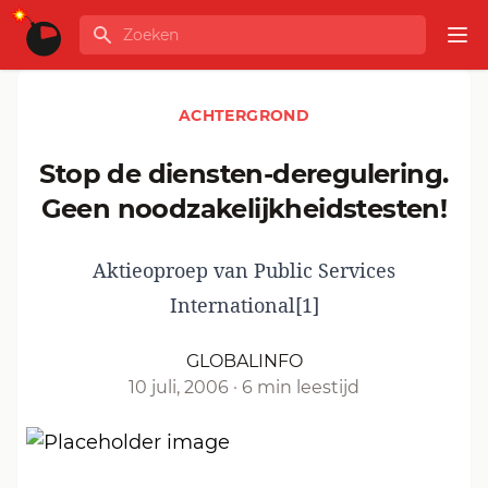
Ga naar de inhoud
Zoeken
GLOBALINFO
Op
ACHTERGROND
Stop de diensten-deregulering.
Geen noodzakelijkheidstesten!
Aktieoproep van Public Services
International[1]
GLOBALINFO
10 juli, 2006
·
6 min leestijd