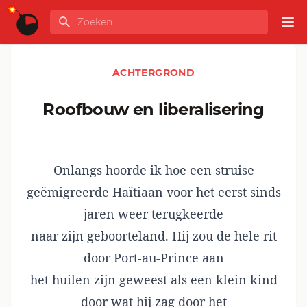
Ga naar de inhoud
Zoeken
GLOBALINFO
Op
ACHTERGROND
Roofbouw en liberalisering
Onlangs hoorde ik hoe een struise
geëmigreerde Haïtiaan voor het eerst sinds
jaren weer terugkeerde
naar zijn geboorteland. Hij zou de hele rit
door Port-au-Prince aan
het huilen zijn geweest als een klein kind
door wat hij zag door het