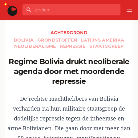
Ga naar de inhoud
Zoeken
GLOBALINFO
Op
ACHTERGROND
BOLIVIA
GRONDSTOFFEN
LATIJNS AMERIKA
NEOLIBERALISME
REPRESSIE
STAATSGREEP
Regime Bolivia drukt neoliberale
agenda door met moordende
repressie
De rechtse machthebbers van Bolivia
verharden na hun militaire staatsgreep de
dodelijke repressie tegen de inheemse en
arme Bolivianen. Die gaan door met meer dan