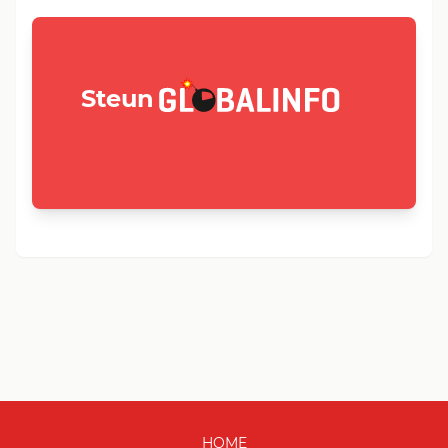
GLOBALINFO.nl
Steun
HOME