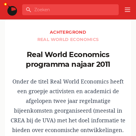
Ga naar de inhoud
Zoeken
GLOBALINFO
Op
ACHTERGROND
REAL WORLD ECONOMICS
Real World Economics
programma najaar 2011
Onder de titel Real World Economics heeft
een groepje activisten en academici de
afgelopen twee jaar regelmatige
bijeenkomsten georganiseerd (meestal in
CREA bij de UVA) met het doel informatie te
bieden over economische ontwikkelingen.