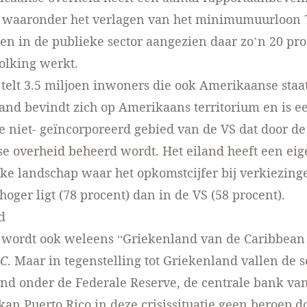
 waaronder het verlagen van het minimumuurloon 7,
den in de publieke sector aangezien daar zo’n 20 pr
olking werkt.
 telt 3.5 miljoen inwoners die ook Amerikaanse staa
iland bevindt zich op Amerikaans territorium en is e
niet- geïncorporeerd gebied van de VS dat door de
 overheid beheerd wordt. Het eiland heeft een eig
ieke landschap waar het opkomstcijfer bij verkiezing
hoger ligt (78 procent) dan in de VS (58 procent).
d
o wordt ook weleens “Griekenland van de Caribbea
C
. Maar in tegenstelling tot Griekenland vallen de 
and onder de Federale Reserve, de centrale bank va
kan Puerto Rico in deze crisissituatie geen beroep 