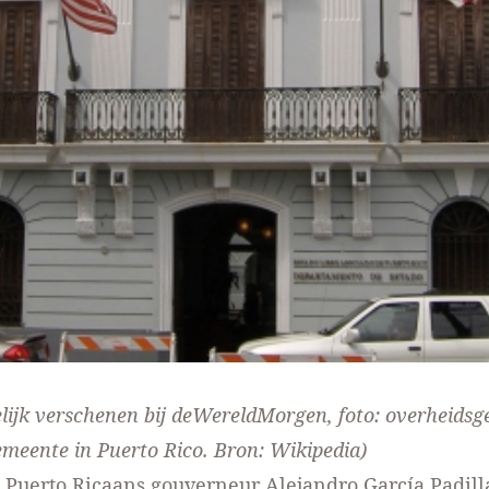
lijk verschenen
bij deWereldMorgen
, foto: overheids
emeente in Puerto Rico. Bron: Wikipedia)
ft Puerto Ricaans gouverneur Alejandro García Padill