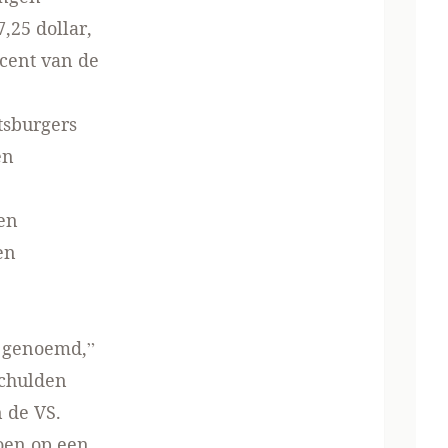
25 dollar,
ocent van de
tsburgers
en
en
en
n genoemd,”
schulden
n de VS.
doen op een