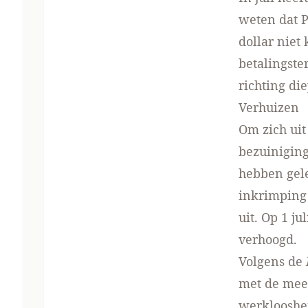
weten dat P
dollar niet
betalingste
richting d
Verhuizen
Om zich uit
bezuiniging
hebben gel
inkrimping 
uit. Op 1 j
verhoogd.
Volgens de
met de mees
werklooshei