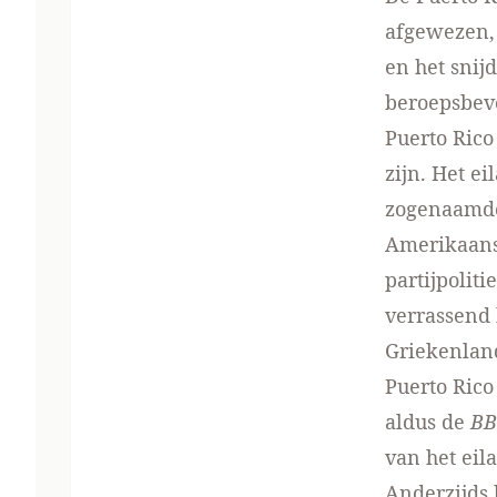
afgewezen,
en het snij
beroepsbev
Puerto Rico
zijn. Het e
zogenaamde 
Amerikaanse
partijpolit
verrassend 
Griekenlan
Puerto Ric
aldus de
BB
van het eil
Anderzijds 