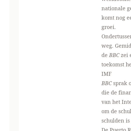
nationale g
komt nog ee
groei.
Ondertussen
weg. Gemidd
de
BBC
zei 
toekomst he
IMF
BBC
sprak o
die de fina
van het Int
om de schul
schulden is
De Puerto R