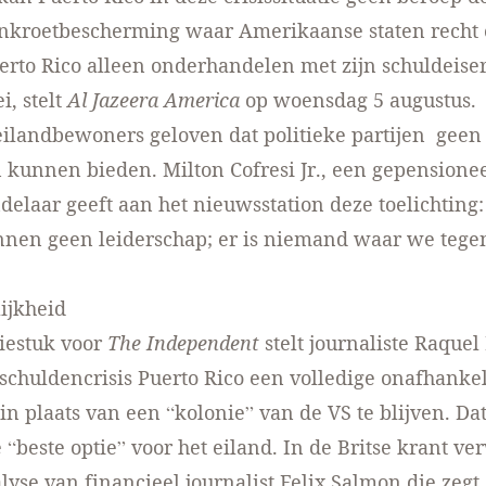
ankroetbescherming waar Amerikaanse staten recht
rto Rico alleen onderhandelen met zijn schuldeiser
i, stelt
Al Jazeera America
op woensdag 5 augustus.
ilandbewoners geloven dat politieke partijen geen
 kunnen bieden. Milton Cofresi Jr., een gepensione
elaar geeft aan het nieuwsstation deze toelichting: 
ennen geen leiderschap; er is niemand waar we teg
ijkheid
iestuk voor
The Independent
stelt journaliste Raquel
 schuldencrisis Puerto Rico een volledige onafhanke
n plaats van een “kolonie” van de VS te blijven. Dat
“beste optie” voor het eiland. In de Britse krant ver
lyse van financieel journalist Felix Salmon die zegt