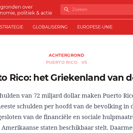
rgronden over
Zoeken
nomie, politiek & actie
STRATEGIE
GLOBALISERING
EUROPESE-UNIE
ACHTERGROND
PUERTO RICO
VS
rto Rico: het Griekenland van 
hulden van 72 miljard dollar maken Puerto Rico
eeste schulden per hoofd van de bevolking in 
gesloten van de financiële en sociale hulpmaatr
Amerikaanse staten beschikbaar stelt. Daarmee