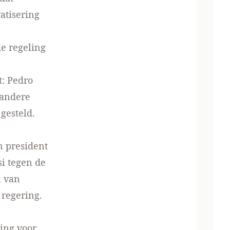
atisering
e regeling
: Pedro
 andere
gesteld.
n president
i tegen de
n van
regering.
ming voor