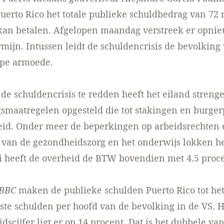
uerto Rico het totale publieke schuldbedrag van 72 
 kan betalen. Afgelopen maandag verstreek er opni
rmijn. Intussen leidt de schuldencrisis de bevolking
iepe armoede.
 de schuldencrisis te redden heeft het eiland streng
smaatregelen opgesteld die tot stakingen en burger
eid. Onder meer de beperkingen op arbeidsrechten 
van de gezondheidszorg en het onderwijs lokken he
uli heeft de overheid de BTW bovendien met 4.5 proc
BBC
maken de publieke schulden Puerto Rico tot he
te schulden per hoofd van de bevolking in de VS. H
dscijfer ligt er op 14 procent. Dat is het dubbele van