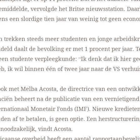
emiddelde, vervolgde het Britse nieuwsstation. Da
ns een slordige tien jaar van weinig tot geen econ
 trekken steeds meer studenten en jonge arbeidsk
eld daalt de bevolking er met 1 procent per jaar. 
een studente verpleegkunde: “Ik denk dat ik hier g
b, ik wil binnen één of twee jaar naar de VS verhuis
ok met Melba Acosta, de directrice van een ontwik
nciën beheert na de publicatie van een vernietigend
ernationaal Monetair Fonds (IMF). Nieuwe kredieten
den af te betalen, is geen optie. Een herstructureri
 noodzakelijk, vindt Acosta.
icaanse overheid heeft een aantal rapportaanbevel