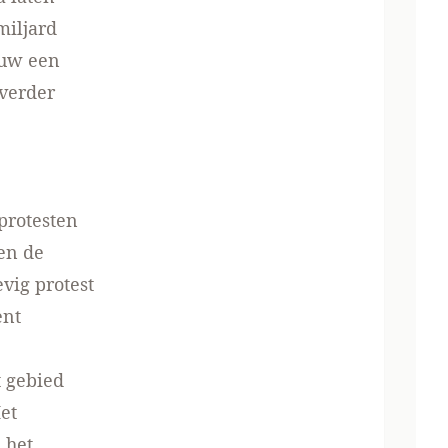
miljard
euw een
 verder
e
protesten
en de
vig protest
ent
t gebied
et
 het