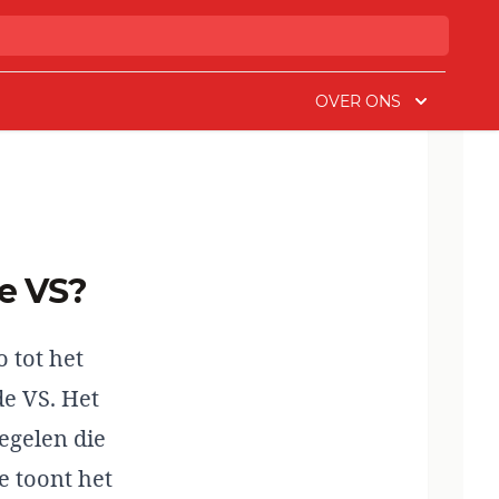
OVER ONS
de VS?
 tot het
de VS. Het
egelen die
 toont het