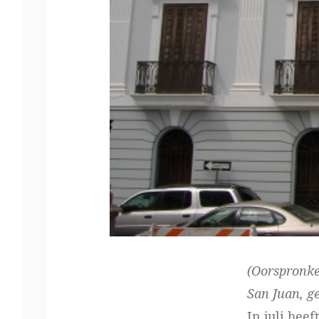
(Oorspronke
San Juan, g
In juli hee