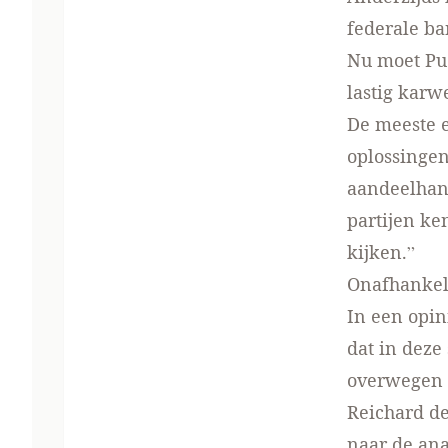
federale b
Nu moet Pue
lastig karwe
De meeste e
oplossingen
aandeelhand
partijen k
kijken.”
Onafhankel
In een opin
dat in deze
overwegen i
Reichard de 
naar de ana