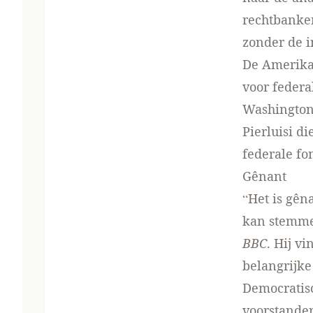
rechtbanke
zonder de i
De Amerika
voor feder
Washington 
Pierluisi d
federale fo
Gênant
“Het is gên
kan stemmen
BBC
. Hij v
belangrijk
Democratis
voorstander