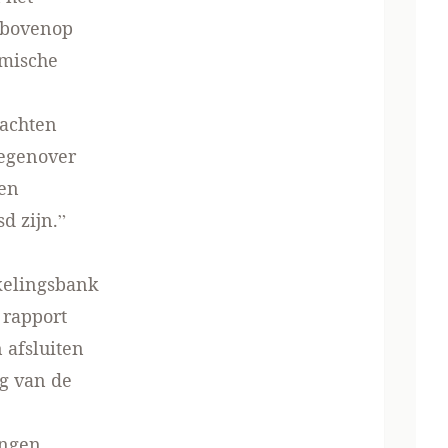
arbovenop
omische
rachten
Tegenover
een
d zijn.”
kelingsbank
 rapport
 afsluiten
ng van de
ingen