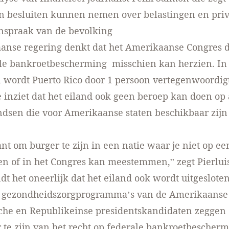
n besluiten kunnen nemen over belastingen en priv
nspraak van de bevolking
anse regering denkt dat het Amerikaanse Congres d
ale bankroetbescherming misschien kan herzien. In
wordt Puerto Rico door 1 persoon vertegenwoordigt
ie inziet dat het eiland ook geen beroep kan doen op
ndsen die voor Amerikaanse staten beschikbaar zijn 
ant om burger te zijn in een natie waar je niet op ee
 of in het Congres kan meestemmen,” zegt Pierluis
indt het oneerlijk dat het eiland ook wordt uitgeslote
e gezondheidszorgprogramma’s van de Amerikaanse 
che en Republikeinse presidentskandidaten zeggen
 te zijn van het recht op federale bankroetbescher