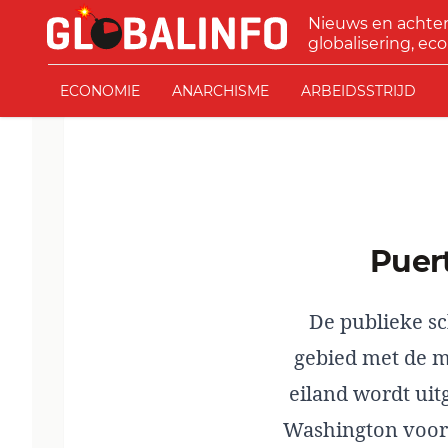
Ga naar de inhoud
Nieuws en achte
GLOBALINFO
globalisering, eco
ECONOMIE
ANARCHISME
ARBEIDSSTRIJD
Pue
De publieke sc
gebied met de m
eiland wordt uit
Washington voor 