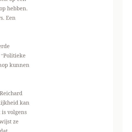
 op hebben.
s. Een
erde
“Politieke
enop kunnen
 Reichard
lijkheid kan
 is volgens
wijst ze
 dat