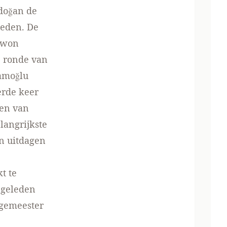
rdoğan de
heden. De
 won
e ronde van
mamoğlu
erde keer
ten van
langrijkste
n uitdagen
t te
r geleden
rgemeester