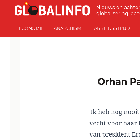
Ga naar de inhoud
Nieuws en achte
GLOBALINFO
globalisering, eco
ECONOMIE
ANARCHISME
ARBEIDSSTRIJD
Orhan Pamuk: Democratie in Turkije vecht voor
Ik heb nog nooit
vecht voor haar 
van president Er