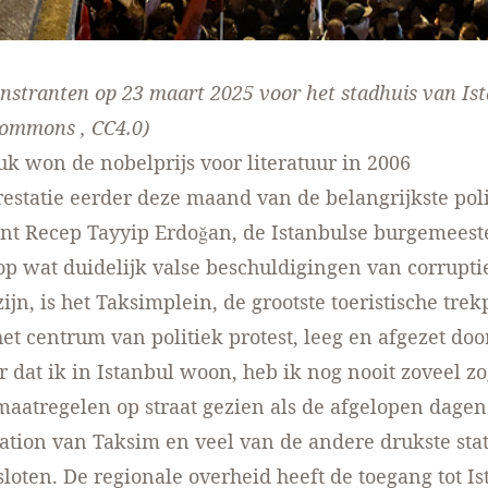
nstranten op 23 maart 2025 voor het stadhuis van Ist
 commons
,
CC4.0
)
 won de nobelprijs voor literatuur in 2006
restatie eerder deze maand van de belangrijkste poli
ent Recep Tayyip Erdoğan, de Istanbulse burgemees
p wat duidelijk valse beschuldigingen van corrupti
ijn, is het Taksimplein, de grootste toeristische trek
et centrum van politiek protest, leeg en afgezet door
ar dat ik in Istanbul woon, heb ik nog nooit zoveel
maatregelen op straat gezien als de afgelopen dagen
ation van Taksim en veel van de andere drukste sta
esloten. De regionale overheid heeft de toegang tot I