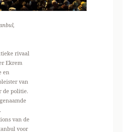
anbul,
tieke rivaal
ter Ekrem
e en
pleister van
 de politie.
 zogenaamde
.
tions van de
stanbul voor