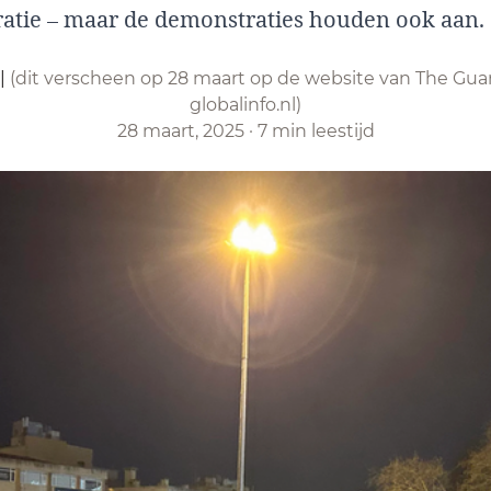
ratie – maar de demonstraties houden ook aan.
|
(dit verscheen op 28 maart op de website van The Guar
globalinfo.nl)
28 maart, 2025
·
7 min leestijd