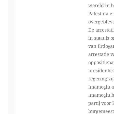
wereld in 
Palestina e
overgeblev
De arrestati
in staat is
van Erdoğan
arrestatie 
oppositiepa
presidentsk
regering zi
İmamoğlu al
İmamoğlu h
partij voor
burgemeest