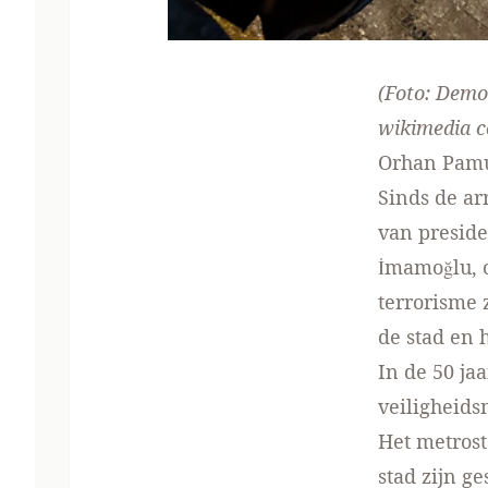
(Foto: Demo
wikimedia
Orhan Pamuk
Sinds de ar
van presid
İmamoğlu, o
terrorisme z
de stad en h
In de 50 ja
veiligheids
Het metrost
stad zijn g