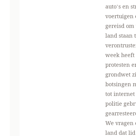
auto’s en s
voertuigen 
gereisd om 
land staan
verontruste
week heeft 
protesten e
grondwet zi
botsingen m
tot interne
politie geb
gearresteer
We vragen 
land dat li