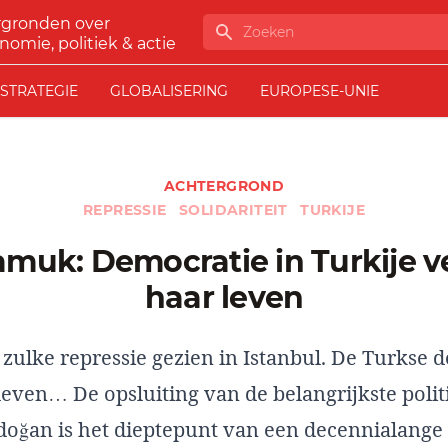
rgronden over
Zoeken
nomie, politiek & actie
STRATEGIE
GLOBALISERING
EUROPESE-UNIE
ACHTERGROND
REPRESSIE
SOLIDARITEIT
TURKIJE
haar leven
 zulke repressie gezien in Istanbul. De Turkse 
leven… De opsluiting van de belangrijkste polit
doğan is het dieptepunt van een decennialange