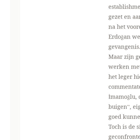
establishme
gezet en a
na het voor
Erdoğan wer
gevangenis
Maar zijn 
werken met 
het leger h
commentato
İmamoğlu, d
buigen”, ei
goed kunne
Toch is de 
geconfront