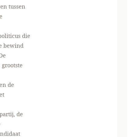
en tussen
e
oliticus die
re bewind
 De
 grootste
gen de
et
rtij, de
e
andidaat