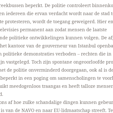
treekbussen beperkt. De politie controleert binnen
en iedereen die ervan verdacht wordt naar de stad t
te protesteren, wordt de toegang geweigerd. Hier en
 televisies permanent aan zodat mensen de
laatste
nde politieke ontwikkelingen
kunnen volgen. De af
het kantoor van de gouverneur van Istanbul openb
n politieke demonstraties verboden – rechten die in
jn vastgelegd. Toch zijn spontane ongeoorloofde pr
et de politie onverminderd doorgegaan, ook al is d
t beperkt in een poging om samenscholingen te voo
ruikt meedogenloos traangas en heeft talloze mense
d.
ons af hoe zulke schandalige dingen kunnen gebeur
d is van de NAVO en naar EU-lidmaatschap streeft. Te