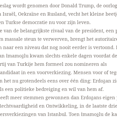
beslag wordt genomen door Donald Trump, de oorlog
n Israël, Oekraïne en Rusland, vecht het kleine beetj
en Turkse democratie
nu voor zijn leven
.
e van de belangrijkste rivaal van de president, een p
 om massale steun te verwerven, brengt het autoritai
 naar een niveau dat nog nooit eerder is vertoond.
van İmamoğlu kwam slechts enkele dagen voordat de
rtij van Turkije hem formeel zou nomineren als
andidaat in een voorverkiezing. Mensen voor of te
jn het nu grotendeels eens over één ding: Erdoğan zi
s een politieke bedreiging en wil van hem af.
eeft meer stemmen gewonnen dan Erdoğans eigen pa
 Rechtvaardigheid en Ontwikkeling, in de laatste dri
ersverkiezingen van Istanbul. Toen İmamoğlu de k