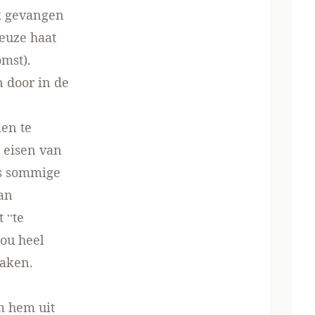
k
gevangen
ieuze haat
omst).
 door in de
en te
 eisen van
als sommige
an
 “te
zou heel
maken
.
m hem uit