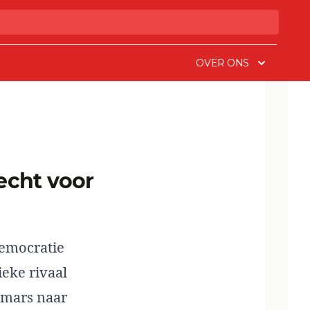
OVER ONS
democratie
ieke rivaal
 mars naar