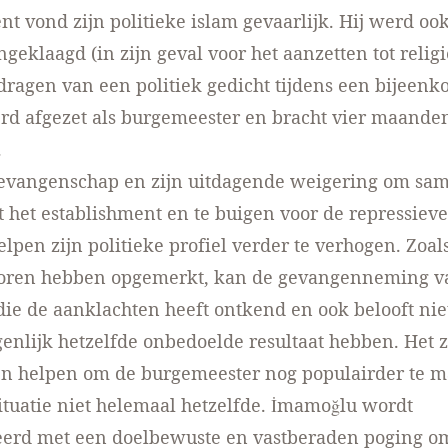
nt vond zijn politieke islam gevaarlijk. Hij werd oo
angeklaagd
(in zijn geval voor het aanzetten tot relig
dragen van een politiek gedicht tijdens een bijeenk
d afgezet als burgemeester en bracht vier maanden
.
gevangenschap en zijn uitdagende weigering om sam
het establishment en te buigen voor de repressieve
ielpen zijn politieke profiel verder te verhogen. Zo
ren hebben opgemerkt, kan de gevangenneming v
ie de aanklachten heeft ontkend en ook belooft niet
genlijk hetzelfde onbedoelde resultaat hebben. Het 
n helpen om de burgemeester
nog populairder te 
situatie niet helemaal hetzelfde. İmamoğlu wordt
eerd met een doelbewuste en vastberaden poging o