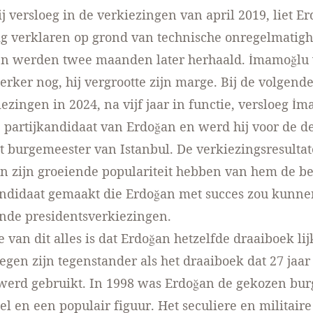
ij versloeg in de verkiezingen van april 2019,
liet E
tig verklaren
op grond van technische onregelmatig
en werden twee maanden later herhaald. İmamoğlu
erker nog, hij vergrootte zijn marge. Bij de volgend
iezingen in 2024, na vijf jaar in functie, versloeg İ
partijkandidaat van Erdoğan en werd hij voor de d
t burgemeester van Istanbul. De verkiezingsresulta
 zijn groeiende populariteit hebben van hem de be
andidaat gemaakt die Erdoğan met succes zou kunne
ende presidentsverkiezingen.
 van dit alles is dat Erdoğan hetzelfde draaiboek lijk
egen zijn tegenstander als het draaiboek dat 27 jaa
werd gebruikt. In 1998 was Erdoğan de gekozen bu
el en een populair figuur. Het seculiere en militaire