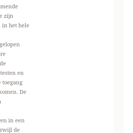
komende
e zijn
 in het hele
gelopen
are
 de
otesten en
e toegang
rkomen. De
n
en in een
rwijl de