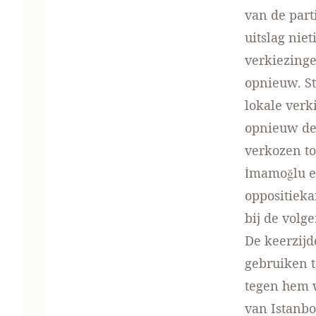
van de part
uitslag nie
verkiezing
opnieuw. St
lokale verk
opnieuw de 
verkozen to
İmamoğlu en
oppositiek
bij de volg
De keerzijde
gebruiken t
tegen hem 
van Istanbo