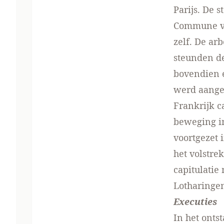
Parijs. De 
Commune va
zelf. De ar
steunden de
bovendien 
werd aang
Frankrijk c
beweging in
voortgezet 
het volstre
capitulatie
Lotharinge
Executies
In het onts