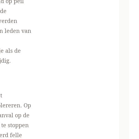
d op peil
 de
 werden
n leden van
e als de
jdig.
t
olereren. Op
anval op de
 te stoppen
rd felle