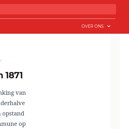
OVER ONS
D
n 1871
enking van
nderhalve
n opstand
ommune op