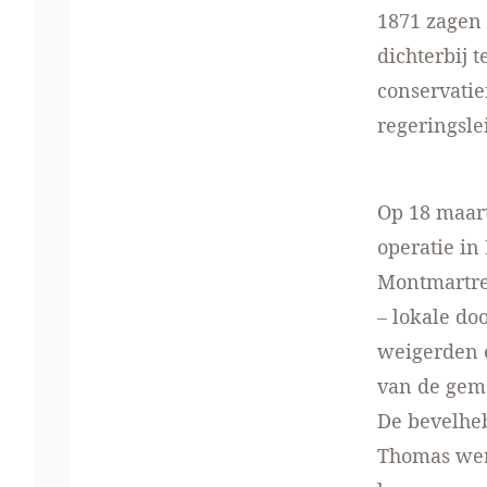
1871 zagen 
dichterbij 
conservatie
regeringsle
Op 18 maart
operatie in
Montmartre
– lokale do
weigerden 
van de geme
De bevelheb
Thomas werd