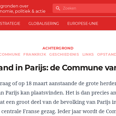
rgronden over
Zoeken
nomie, politiek & actie
STRATEGIE
GLOBALISERING
EUROPESE-UNIE
ACHTERGROND
COMMUNE
FRANKRIJK
GESCHIEDENIS
LINKS
OPSTAN
tand in Parijs: de Commune va
vraag of op 18 maart aanstaande de grote herd
Parijs kan plaatsvinden. Het is dan precies a
t een groot deel van de bevolking van Parijs i
centrale Franse gezag. Ieder jaar wordt de C