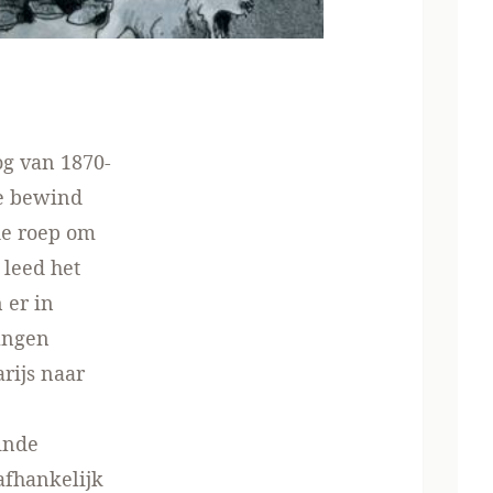
og van 1870-
ke bewind
de roep om
 leed het
 er in
vangen
rijs naar
inde
afhankelijk