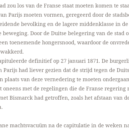
stad zou los van de Franse staat moeten komen te st
n Parijs moeten vormen, geregeerd door de stads
beidende bevolking en de lagere middenklasse in de
 beweging. Door de Duitse belegering van de stad 
een toenemende hongersnood, waardoor de onvred
ewakkerd.
apituleerde definitief op 27 januari 1871. De burgerl
 Parijs had liever gezien dat de strijd tegen de Duit
in plaats van deze vernedering te moeten ondergaa
kt oneens met de regelingen die de Franse regering 
 met Bismarck had getroffen, zoals het afstaan van d
n.
tane machtsvacuüm na de capitulatie in de weken na