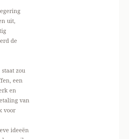
regering
n uit,
tig
werd de
staat zou
ffen, een
erk en
etaling van
k voor
ieve ideeën