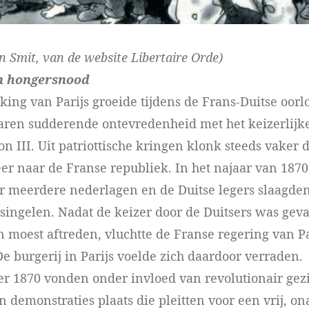
n Smit, van de
website Libertaire Orde
)
n hongersnood
lking van Parijs groeide tijdens de Frans-Duitse oorl
jaren sudderende ontevredenheid met het keizerlij
n III. Uit patriottische kringen klonk steeds vaker 
er naar de Franse republiek. In het najaar van 1870
r meerdere nederlagen en de Duitse legers slaagden
msingelen. Nadat de keizer door de Duitsers was ge
moest aftreden, vluchtte de Franse regering van Pa
 De burgerij in Parijs voelde zich daardoor verraden.
r 1870 vonden onder invloed van revolutionair gez
n demonstraties plaats die pleitten voor een vrij, on