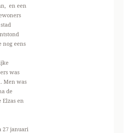
aan, en een
bewoners
 stad
ontstond
e nog eens
ijke
sers was
n. Men was
na de
e Elzas en
 27 januari