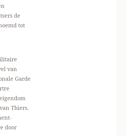
en
tsers de
enoemd tot
litaire
vel van
onale Garde
rtre
 eigendom
van Thiers.
ment-
re door