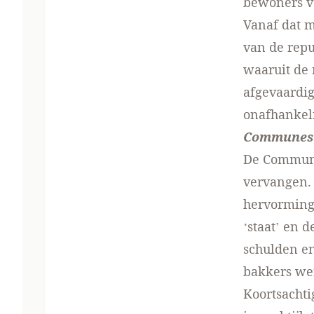
bewoners v
Vanaf dat m
van de repu
waaruit de
afgevaardig
onafhankel
Communes 
De Commune
vervangen. 
hervorming 
‘staat’ en 
schulden en
bakkers wer
Koortsachti