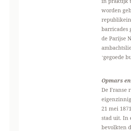
in praktijk
worden geb
republikein
barricades
de Parijse 
ambachtsli
‘gegoede bu
Opmars en
De Franse r
eigenzinnig
21 mei 1871
stad uit. I
bevolkten 