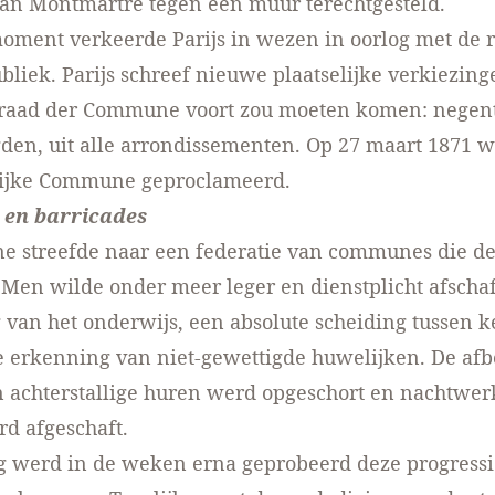
an Montmartre tegen een muur terechtgesteld.
oment verkeerde Parijs in wezen in oorlog met de 
bliek. Parijs schreef nieuwe plaatselijke verkiezinge
 raad der Commune voort zou moeten komen: negen
den, uit alle arrondissementen. Op 27 maart 1871 
ijke Commune geproclameerd.
en barricades
 streefde naar een federatie van communes die de 
Men wilde onder meer leger en dienstplicht afscha
van het onderwijs, een absolute scheiding tussen k
de erkenning van niet-gewettigde huwelijken. De afb
 achterstallige huren werd opgeschort en nachtwer
d afgeschaft.
g werd in de weken erna geprobeerd deze progress