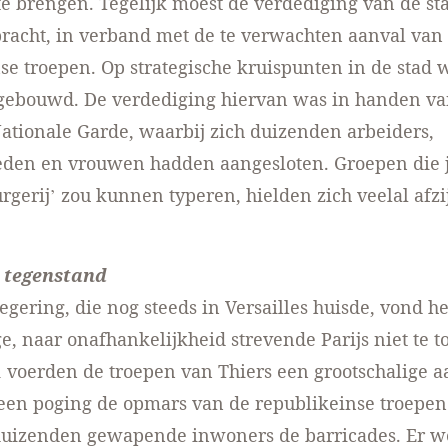
 te brengen. Tegelijk moest de verdediging van de sta
racht, in verband met de te verwachten aanval van
se troepen. Op strategische kruispunten in de stad
 gebouwd. De verdediging hiervan was in handen va
Nationale Garde, waarbij zich duizenden arbeiders,
eden en vrouwen hadden aangesloten. Groepen die j
rgerij’ zou kunnen typeren, hielden zich veelal afzi
 tegenstand
egering, die nog steeds in Versailles huisde, vond he
e, naar onafhankelijkheid strevende Parijs niet te t
 voerden de troepen van Thiers een grootschalige a
n een poging de opmars van de republikeinse troepen
duizenden gewapende inwoners de barricades. Er we