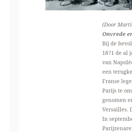
(Door Marti
Onvrede e
Bij de bevo
1871 de al 
van Napoléo
een terugke
Franse lege
Parijs te o
genomen en 
Versailles.
In septembe
Parijzenare