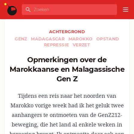
Ga naar de inhoud
Zoeken
GLOBALINFO
Op
ACHTERGROND
GENZ
MADAGASCAR
MAROKKO
OPSTAND
REPRESSIE
VERZET
Opmerkingen over de
Marokkaanse en Malagassische
Gen Z
Tijdens een reis naar het noorden van
Marokko vorige week had ik het geluk twee
aanhangers te ontmoeten van de GenZ212-
beweging, die het land al enkele weken in