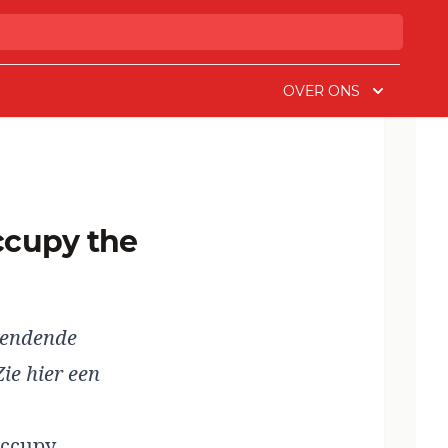
OVER ONS
zendende
Zie hier een
Occupy