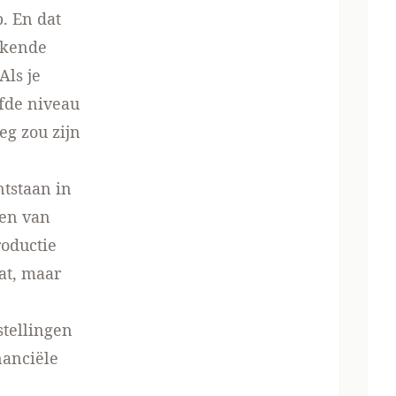
. En dat
rkende
Als je
fde niveau
eg zou zijn
tstaan in
wen van
roductie
at, maar
stellingen
nanciële