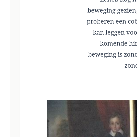
beweging gezien,
proberen een coö
kan leggen voo
komende hin
beweging is zond
zond