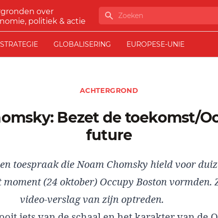
rgronden over
Zoeken
nomie, politiek & actie
STRATEGIE
GLOBALISERING
EUROPESE-UNIE
ACHTERGROND
future
een toespraak die Noam Chomsky hield voor dui
t moment (24 oktober) Occupy Boston vormden.
video-verslag
van zijn optreden.
ooit iets van de schaal en het karakter van de 