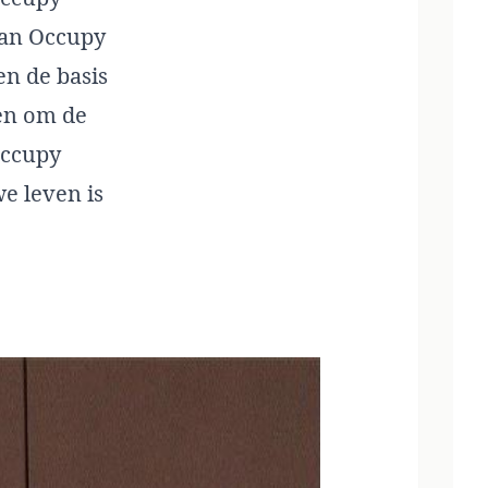
van Occupy
n de basis
ben om de
Occupy
e leven is