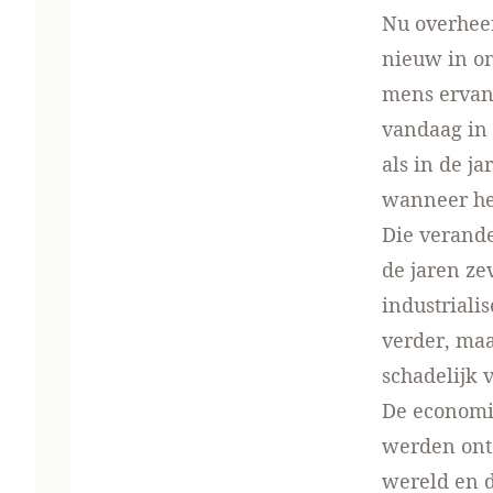
Nu overheer
nieuw in on
mens ervan 
vandaag in 
als in de j
wanneer het
Die verande
de jaren ze
industriali
verder, maa
schadelijk 
De economie
werden ontz
wereld en d