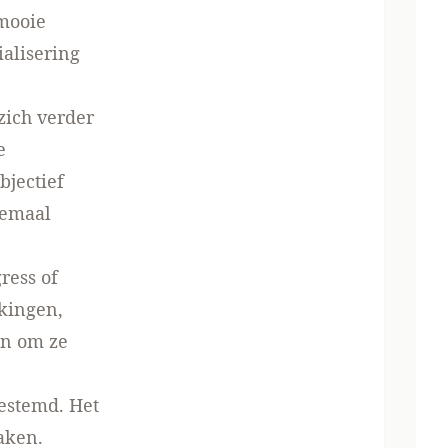
 mooie
alisering
zich verder
e
bjectief
lemaal
ress of
akingen,
en om ze
estemd. Het
aken.