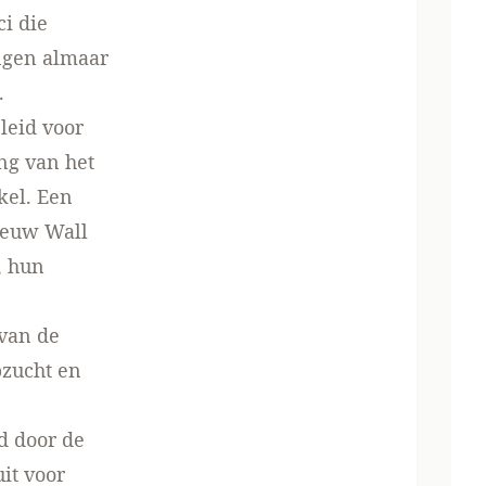
ci die
ngen almaar
.
leid voor
ng van het
kel. Een
ieuw Wall
, hun
 van de
bzucht en
d door de
it voor