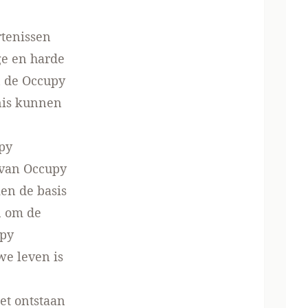
rtenissen
e en harde
n de Occupy
nis kunnen
upy
 van Occupy
en de basis
n om de
upy
we leven is
et ontstaan