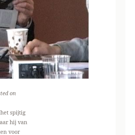
sted on
et spijtig
aar hij van
ten voor