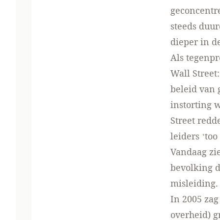
geconcentre
steeds duu
dieper in d
Als tegenpr
Wall Street
beleid van 
instorting 
Street redd
leiders ‘too 
Vandaag zie
bevolking d
misleiding.
In 2005 zag
overheid) g