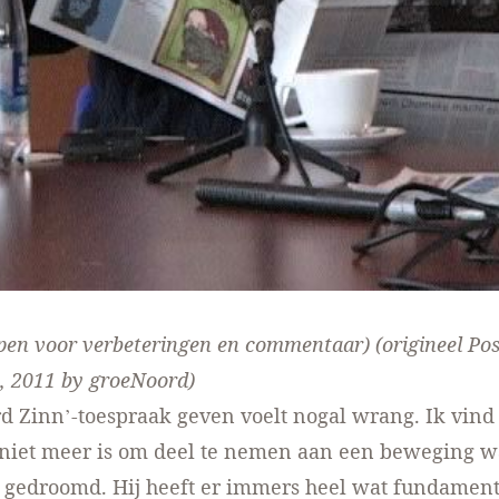
pen voor verbeteringen en commentaar
) (origineel Po
, 2011
by
groeNoord)
 Zinn’-toespraak geven voelt nogal wrang. Ik vind h
r niet meer is om deel te nemen aan een beweging w
 gedroomd. Hij heeft er immers heel wat fundamen