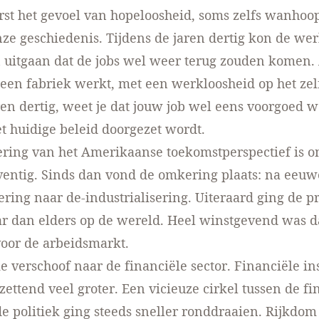
st het gevoel van hopeloosheid, soms zelfs wanhoop
ze geschiedenis. Tijdens de jaren dertig kon de we
uitgaan dat de jobs wel weer terug zouden komen. 
een fabriek werkt, met een werkloosheid op het zel
aren dertig, weet je dat jouw job wel eens voorgoed w
 huidige beleid doorgezet wordt.
ring van het Amerikaanse toekomstperspectief is on
ventig. Sinds dan vond de omkering plaats: na eeu
sering naar de-industrialisering. Uiteraard ging de p
r dan elders op de wereld. Heel winstgevend was d
voor de arbeidsmarkt.
 verschoof naar de financiële sector. Financiële in
ettend veel groter. Een vicieuze cirkel tussen de fi
e politiek ging steeds sneller ronddraaien. Rijkdom