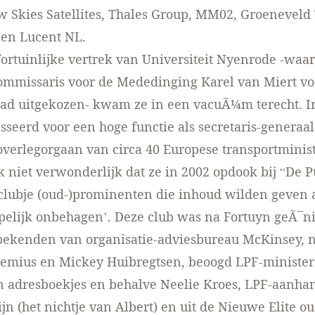
Skies Satellites, Thales Group, MM02, Groeneveld 
en Lucent NL.
ortuinlijke vertrek van Universiteit Nyenrode -waar
ommissaris voor de Mededinging Karel van Miert vo
had uitgekozen- kwam ze in een vacuÃ¼m terecht. I
sseerd voor een hoge functie als secretaris-generaa
verlegorgaan van circa 40 Europese transportminist
 niet verwonderlijk dat ze in 2002 opdook bij “De 
clubje (oud-)prominenten die inhoud wilden geven 
elijk onbehagen’. Deze club was na Fortuyn geÃ¯ni
bekenden van organisatie-adviesbureau McKinsey, 
emius en Mickey Huibregtsen, beoogd LPF-minister.
 adresboekjes en behalve Neelie Kroes, LPF-aanha
jn (het nichtje van Albert) en uit de Nieuwe Elite 