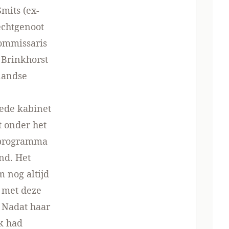
mits (ex-
echtgenoot
ommissaris
 Brinkhorst
landse
ede kabinet
 onder het
V-programma
nd. Het
m nog altijd
e met deze
. Nadat haar
ek had