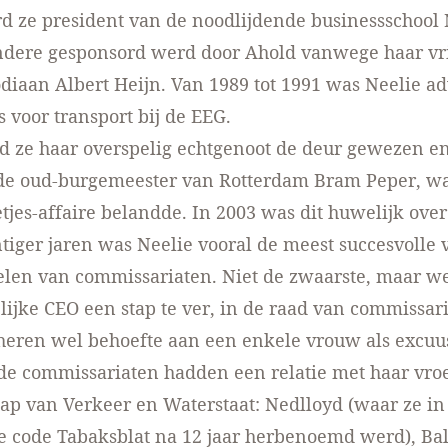
d ze president van de noodlijdende businessschool
ndere gesponsord werd door Ahold vanwege haar vr
iaan Albert Heijn. Van 1989 tot 1991 was Neelie ad
 voor transport bij de EEG.
d ze haar overspelig echtgenoot de deur gewezen e
 de oud-burgemeester van Rotterdam Bram Peper, w
tjes-affaire belandde. In 2003 was dit huwelijk over
tiger jaren was Neelie vooral de meest succesvolle
len van commissariaten. Niet de zwaarste, maar we
ijke CEO een stap te ver, in de raad van commissar
eren wel behoefte aan een enkele vrouw als excuu
de commissariaten hadden een relatie met haar vro
ap van Verkeer en Waterstaat: Nedlloyd (waar ze in
de code Tabaksblat na 12 jaar herbenoemd werd), Bal