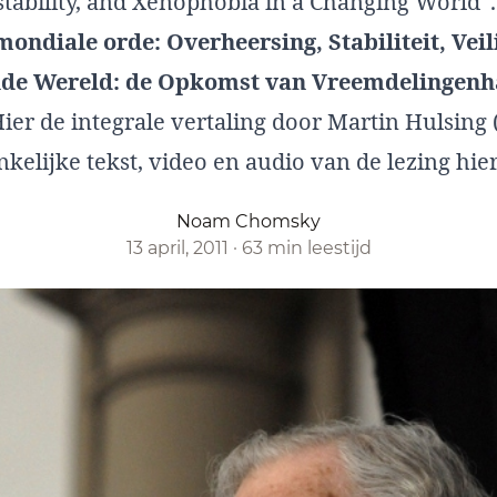
tability, and Xenophobia in a Changing World”.
ondiale orde: Overheersing, Stabiliteit, Veil
de Wereld: de Opkomst van Vreemdelingenha
ier de integrale vertaling door Martin Hulsing 
kelijke tekst, video en audio van de lezing hie
Noam Chomsky
13 april, 2011
·
63 min leestijd