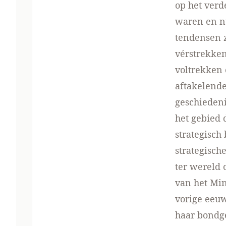
op het verd
waren en nu
tendensen z
vérstrekken
voltrekken 
aftakelende
geschieden
het gebied 
strategisch
strategisch
ter wereld 
van het Min
vorige eeuw
haar bondg