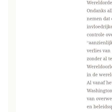
Wereldorde 
Ondanks all
nemen dat 
invloedrijk
controle ov
“aanzienlij
verlies van
zonder al t
Wereldoorlo
in de werel
Al vanaf he
Washington 
van overwe
en beleidss