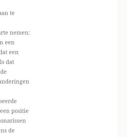
aan te
harte nemen:
en een
dat een
ls dat
ede
randeringen
ipeerde
een positie
ionarissen
ens de