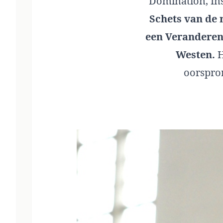
Domination, Ins
Schets van de m
een Veranderen
Westen.
H
oorspron