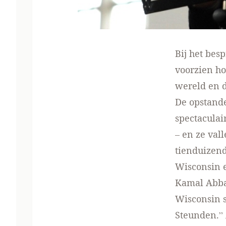
Bij het bes
voorzien ho
wereld en d
De opstand
spectaculai
– en ze val
tienduizend
Wisconsin 
Kamal Abbas
Wisconsin s
Steunden.” 