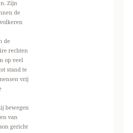
n. Zijn
innen de
 volkeren
n de
ire rechten
n op veel
ot stand te
mensen vrij
e
zij bewegen
ren van
son gericht