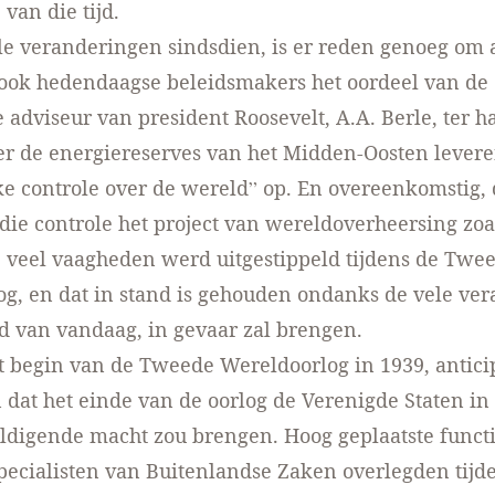
van die tijd.
e veranderingen sindsdien, is er reden genoeg om 
ook hedendaagse beleidsmakers het oordeel van de
e adviseur van president Roosevelt, A.A. Berle, ter 
er de energiereserves van het Midden-Oosten lever
ke controle over de wereld” op. En overeenkomstig, 
 die controle het project van wereldoverheersing zoa
e veel vaagheden werd uitgestippeld tijdens de Twe
g, en dat in stand is gehouden ondanks de vele ve
d van vandaag, in gevaar zal brengen.
t begin van de Tweede Wereldoorlog in 1939, antic
dat het einde van de oorlog de Verenigde Staten in 
ldigende macht zou brengen. Hoog geplaatste funct
pecialisten van Buitenlandse Zaken overlegden tijd