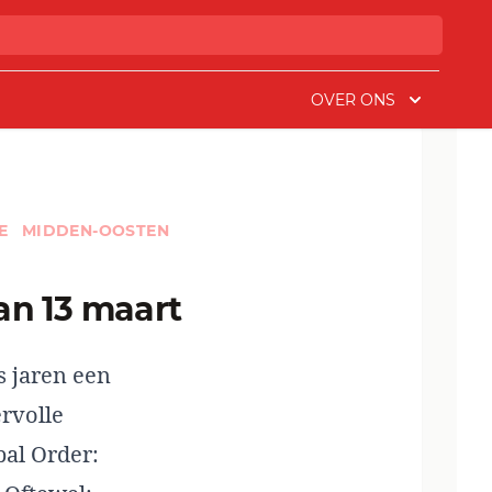
OVER ONS
IE
MIDDEN-OOSTEN
an 13 maart
s jaren een
rvolle
bal Order: