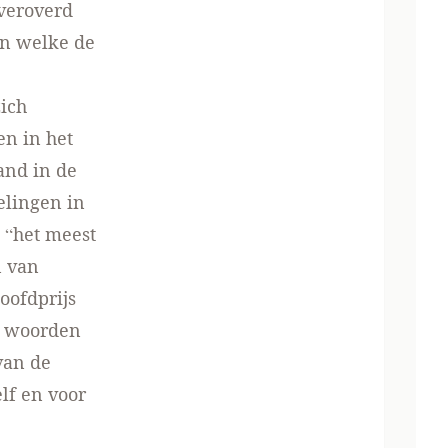
 veroverd
in welke de
zich
en in het
and in de
elingen in
 “het meest
n van
oofdprijs
e woorden
van de
lf en voor