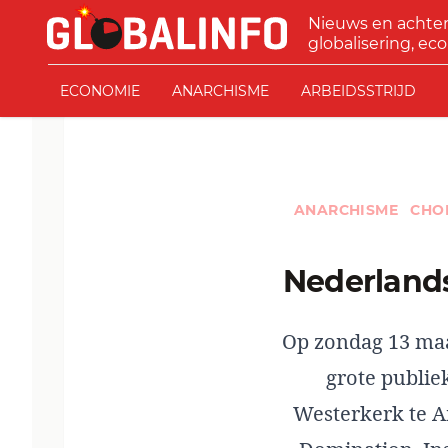
Ga naar de inhoud
Nieuws en achte
GLOBALINFO
globalisering, eco
ECONOMIE
ANARCHISME
ARBEIDSSTRIJD
ANARCHISME
CHO
Nederland
Op zondag 13 maa
grote publie
Westerkerk te A