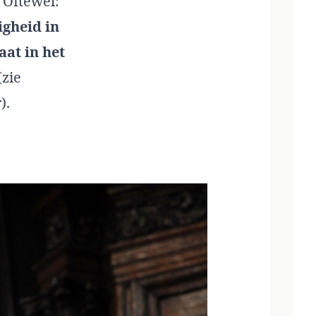
 Oftewel:
igheid in
at in het
(zie
r
).