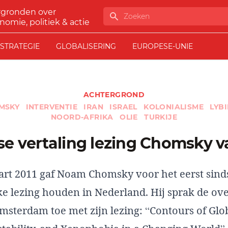
rgronden over
Zoeken
nomie, politiek & actie
STRATEGIE
GLOBALISERING
EUROPESE-UNIE
ACHTERGROND
MSKY
INTERVENTIE
IRAN
ISRAEL
KOLONIALISME
LYB
NOORD-AFRIKA
OLIE
TURKIJE
se vertaling lezing Chomsky v
rt 2011 gaf Noam Chomsky voor het eerst sind
ke lezing houden in Nederland. Hij sprak de ove
msterdam toe met zijn lezing: “Contours of Glo