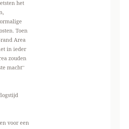
etsten het
n,
oormalige
osten. Toen
Grand Area
et in ieder
Area zouden
ste macht”
e
ogstijd
zen voor een