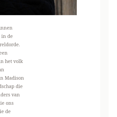
kunnen
 in de
reldorde.
 een
n het volk
an
 in Madison
dschap die
iders van
lie ons
ie de