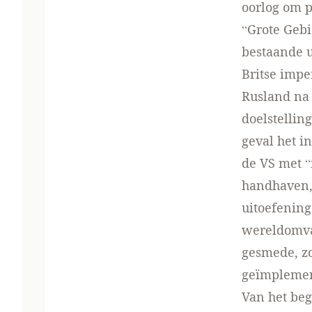
oorlog om p
“Grote Gebi
bestaande u
Britse imp
Rusland na 
doelstellin
geval het i
de VS met 
handhaven, 
uitoefening
wereldomva
gesmede, z
geïmplemen
Van het beg