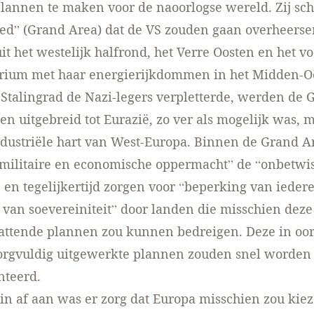
lannen te maken voor de naoorlogse wereld. Zij sch
ed” (Grand Area) dat de VS zouden gaan overheerse
it het westelijk halfrond, het Verre Oosten en het v
erium met haar energierijkdommen in het Midden-O
Stalingrad de Nazi-legers verpletterde, werden de 
gen uitgebreid tot Eurazië, zo ver als mogelijk was, m
ndustriële hart van West-Europa. Binnen de Grand 
“militaire en economische oppermacht” de “onbetwi
en tegelijkertijd zorgen voor “beperking van ieder
 van soevereiniteit” door landen die misschien deze
ttende plannen zou kunnen bedreigen. Deze in oorl
orgvuldig uitgewerkte plannen zouden snel worden
teerd.
in af aan was er zorg dat Europa misschien zou kie