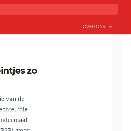
OVER ONS
ie van de
echte, ‘die
 andermaal
(R2P), voor