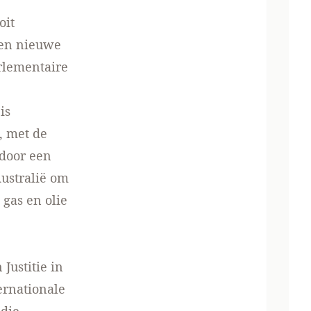
oit
een nieuwe
arlementaire
is
, met de
 door een
ustralië om
 gas en olie
Justitie in
ernationale