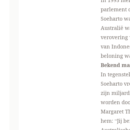
In 1993 mel
parlement d
Soeharto w
Australië w
verovering 
van Indones
beloning wa
Bekend mas
In tegenste
Soeharto v
zijn miljar
worden doo
Margaret Th
hem: “Jij b