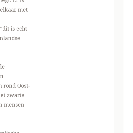
egt. Er is
 elkaar met
dit is echt
enlandse
de
en
m rond Oost-
met zwarte
en mensen