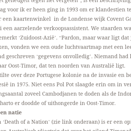
het geheugen tegen het vergeten”, is een beschrijving
ag voor ik er heen ging in 1993 om er klandestien t
ar een kaartenwinkel in de Londense wijk Covent G
i een aarzelende verkoopsassistent. We staarden wa
merkt ‘Zuidoost-Azië’. “Pardon, maar waar ligt dat j
ken, vonden we een oude luchtvaartmap met een le
nd geschreven ‘gegevens onvolledig’. Niemand had 
ar Oost-Timor, dat ten noorden van Australië ligt.
tilte over deze Portugese kolonie na de invasie en b
sië in 1975. Niet eens Pol Pot slaagde erin om in ve
ngsaantal zoveel Cambodjanen te doden als de Indo
eharto er doodde of uithongerde in Oost-Timor.
en natie
m ‘Death of a Nation’ (zie link onderaan) is er een 