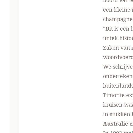
boord van ee
een kleine 
champagne
“Dit is een
uniek histo
Zaken van A
woordvoerd
We schrijve
ondertekeni
buitenlands
Timor te ex
kruisen wa
in stukken
Australië 