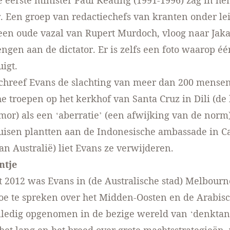
e eerste minister Paul Keating (1991-1996) zag in h
. Een groep van redactiechefs van kranten onder le
 een oude vazal van Rupert Murdoch, vloog naar Jak
engen aan de dictator. Er is zelfs een foto waarop é
igt.
chreef Evans de slachting van meer dan 200 mensen
e troepen op het kerkhof van Santa Cruz in Dili (de
mor) als een ‘aberratie’ (een afwijking van de norm
uisen plantten aan de Indonesische ambassade in C
an Australië) liet Evans ze verwijderen.
ntje
 2012 was Evans in (de Australische stad) Melbour
oe te spreken over het Midden-Oosten en de Arabisc
olledig opgenomen in de bezige wereld van ‘denktan