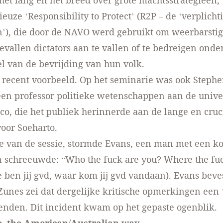
 het lang en het breed over grote machtsstrategieën
euze ‘Responsibility to Protect’ (R2P – de ‘verplicht
), die door de NAVO werd gebruikt om weerbarstig
vallen dictators aan te vallen of te bedreigen onder
 van de bevrijding van hun volk.
n recent voorbeeld. Op het seminarie was ook Steph
en professor politieke wetenschappen aan de univer
co, die het publiek herinnerde aan de lange en cruc
oor Soeharto.
de van de sessie, stormde Evans, een man met een kor
 schreeuwde: “Who the fuck are you? Where the fu
 ben jij gvd, waar kom jij gvd vandaan). Evans beves
 Zunes zei dat dergelijke kritische opmerkingen een
enden. Dit incident kwam op het gepaste ogenblik.