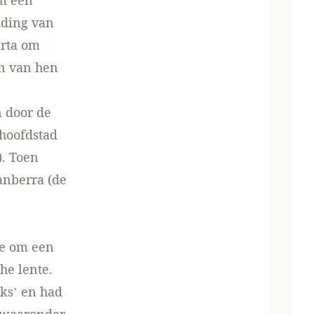
em een
iding van
arta om
én van hen
 door de
 hoofdstad
). Toen
anberra (de
ne om een
he lente.
ks’ en had