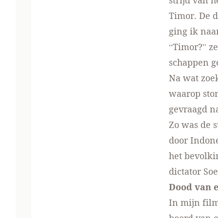
strijd van 
Timor. De d
ging ik na
“Timor?” ze
schappen ge
Na wat zoe
waarop sto
gevraagd na
Zo was de s
door Indone
het bevolki
dictator So
Dood van e
In mijn fil