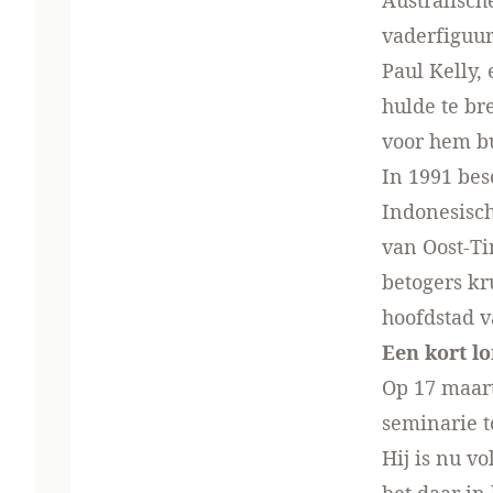
Australisch
vaderfiguur
Paul Kelly,
hulde te br
voor hem bu
In 1991 bes
Indonesisch
van Oost-Ti
betogers kr
hoofdstad v
Een kort lo
Op 17 maart
seminarie t
Hij is nu v