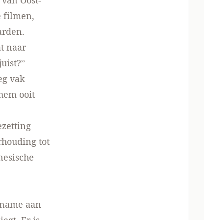
 van Oost-
e filmen,
arden.
t naar
uist?”
eg vak
hem ooit
ezetting
rhouding tot
nesische
opname aan