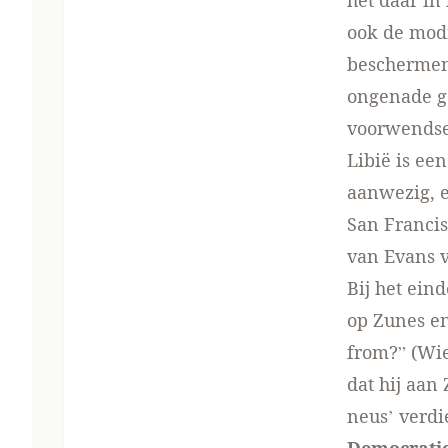
het daar in
ook de modi
beschermen’
ongenade ge
voorwendsel
Libië is ee
aanwezig, e
San Francis
van Evans v
Bij het ein
op Zunes en
from?” (Wie
dat hij aan
neus’ verdi