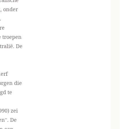
ralische
g, onder
.
re
e troepen
ralië. De
erf
orgen die
gd te
990) zei
en”. De