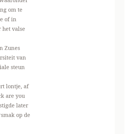
, waaronder
ing om te
e of in
 het valse
en Zunes
siteit van
iale steun
t lontje, af
ck are you
tigde later
 ‘smak op de