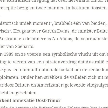
n Australisch vliegtuig dat over het eiland Timor vli
receptie bezig en twee mannen in kostuum toasten
.
 historisch uniek moment”, brabbelt één van beiden, “
risch”. Het gaat over Gareth Evans, de minister Buit
ustralië en de andere is Ali Atalas, de voornaamste
er van Soeharto.
n 1989 en ze voeren een symbolische vlucht uit om 
ng te vieren van een piratenverdrag dat Australië 
e gas- en oliemultinationals toelaat om de zeebode
ploiteren. Onder hen strekken de valleien zich uit 
ar door Britten en Amerikanen geleverde vliegtuig
 hebben geschoten.
erkent annexatie Oost-Timor