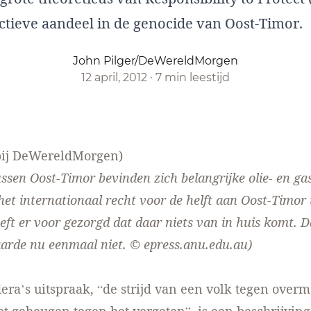
actieve aandeel in de genocide van Oost-Timor.
John Pilger/DeWereldMorgen
12 april, 2012
·
7 min leestijd
bij DeWereldMorgen
)
ussen Oost-Timor bevinden zich belangrijke olie- en g
 het internationaal recht voor de helft aan Oost-Timo
eft er voor gezorgd dat daar niets van in huis komt. 
aarde nu eenmaal niet. © epress.anu.edu.au)
ra’s uitspraak, “de strijd van een volk tegen overm