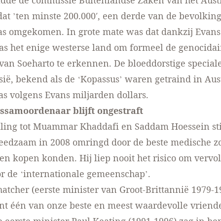
dde de commissie Buitenlandse Zaken van het Aust
at ’ten minste 200.000′, een derde van de bevolkin
as omgekomen. In grote mate was dat dankzij Evans
as het enige westerse land om formeel de genocidai
van Soeharto te erkennen. De bloeddorstige special
ië, bekend als de ‘Kopassus’ waren getraind in Aust
s volgens Evans miljarden dollars.
samoordenaar blijft ongestraft
lling tot Muammar Khaddafi en Saddam Hoessein sti
reedzaam in 2008 omringd door de beste medische z
den kopen konden. Hij liep nooit het risico om vervol
r de ‘internationale gemeenschap’.
atcher (eerste minister van Groot-Brittannië 1979-1
ent één van onze beste en meest waardevolle vriend