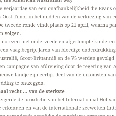
, the American/Australian way
e verjaardag van een onafhankelijkheid die Evans o
s Oost-Timor in het midden van de verkiezing van 
De tweede ronde vindt plaats op 21 april, waarna p
n volgen.
Timorezen met ondervoede en afgestompte kinderen 
een vaag begrip. Jaren van bloedige onderdrukking
ustralië, Groot-Brittannië en de VS werden gevolgd
en campagne van afdreiging door de regering van A
nieuwe landje zijn eerlijk deel van de inkomsten van
edding te ontzeggen.
naal recht … van de sterkste
eigerde de jurisdictie van het Internationaal Hof van 
 erkennen en van de internationale zeewetten (int