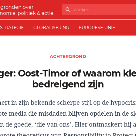
rgronden over
Zoeken
nomie, politiek & actie
STRATEGIE
GLOBALISERING
EUROPESE-UNIE
ACHTERGROND
bedreigend zijn
ert in zijn bekende scherpe stijl op de hypocris
ote media die misdaden blijven opdelen in de sl
en de goede, ‘die van ons’. Hier ontmaskert hij
grote theoreticus van Responsibility to Protect 