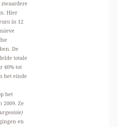
g zwaardere
n. Hier
euro in 12
ssieve
dse
bben. De
elde totale
r 40% tot
n het einde
op het
n 2009. Ze
urgeoisie)
ogingen en