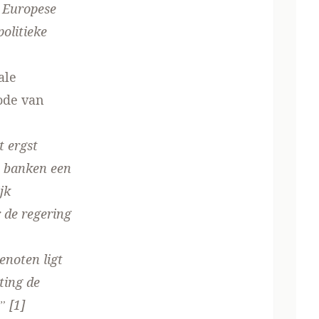
e Europese
politieke
ale
iode van
t ergst
se banken een
jk
 de regering
enoten ligt
ting de
.”
[1]