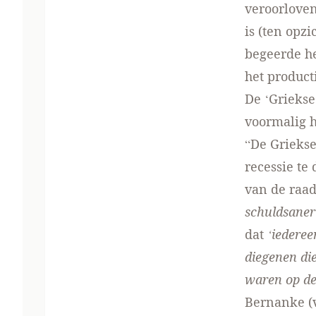
veroorloven
is (ten opzi
begeerde her
het produc
De ‘Griekse
voormalig h
“De Griekse
recessie te
van de raad
schuldsaneri
dat
‘iederee
diegenen di
waren op de
Bernanke (v