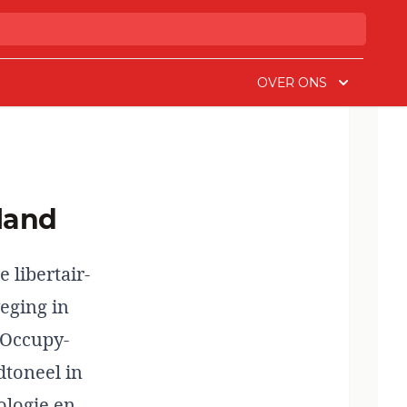
OVER ONS
nland
 libertair-
eging in
 Occupy-
toneel in
ologie en