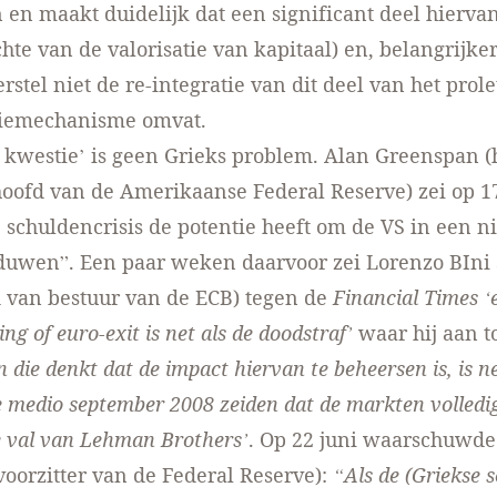
 en maakt duidelijk dat een significant deel hiervan
chte van de valorisatie van kapitaal) en, belangrijker
stel niet de re-integratie van dit deel van het prole
tiemechanisme omvat.
 kwestie’ is geen Grieks problem. Alan Greenspan (
oofd van de Amerikaanse Federal Reserve) zei op 17
 schuldencrisis de potentie heeft om de VS in een 
 duwen”. Een paar weken daarvoor zei Lorenzo BIni 
 van bestuur van de ECB) tegen de
Financial Times
‘
ng of euro-exit is net als de doodstraf’
waar hij aan 
n die denkt dat de impact hiervan te beheersen is, is n
e medio september 2008 zeiden dat de markten volledi
 val van Lehman Brothers’
. Op 22 juni waarschuwd
oorzitter van de Federal Reserve):
“Als de (Griekse 