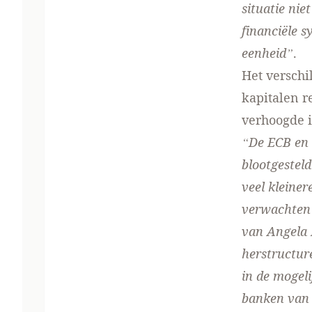
situatie nie
financiële s
eenheid”
.
Het verschi
kapitalen r
verhoogde i
“De ECB en 
blootgesteld
veel kleine
verwachten 
van Angela 
herstructur
in de mogeli
banken van 