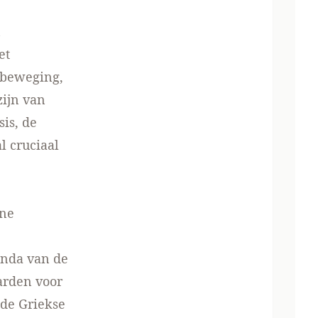
n
et
e beweging,
zijn van
is, de
l cruciaal
ene
enda van de
arden voor
 de Griekse