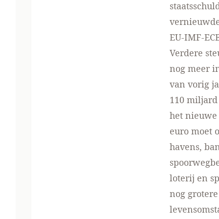
staatsschul
vernieuwde
EU-IMF-ECB 
Verdere ste
nog meer in
van vorig j
110 miljard
het nieuwe 
euro moet o
havens, ban
spoorwegbed
loterij en 
nog grotere
levensomst