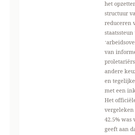
het opzett
structuur v
reduceren v
staatssteun
‘arbeidsove
van informe
proletarië
andere keu
en tegelijk
met een ink
Het officië
vergeleken 
42.5% was v
geeft aan d