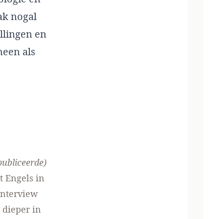
ak nogal
ellingen en
meen als
ubliceerde)
t Engels in
interview
 dieper in