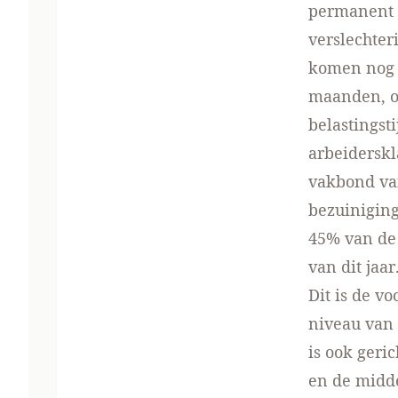
permanent v
verslechter
komen nog e
maanden, on
belastingst
arbeiderskl
vakbond van
bezuiniging
45% van de 
van dit jaar
Dit is de v
niveau van 
is ook geri
en de midde