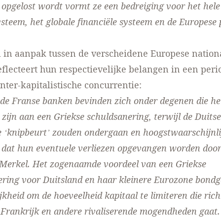
t opgelost wordt vormt ze een bedreiging voor het hel
ysteem, het globale financiële systeem en de Europese 
l in aanpak tussen de verscheidene Europese nation
eflecteert hun respectievelijke belangen in een per
nter-kapitalistische concurrentie:
de Franse banken bevinden zich onder degenen die he
 zijn aan een Griekse schuldsanering, terwijl de Duit
re ‘knipbeurt’ zouden ondergaan en hoogstwaarschijnli
dat hun eventuele verliezen opgevangen worden door
Merkel. Het zogenaamde voordeel van een Griekse
ering voor Duitsland en haar kleinere Eurozone bondg
jkheid om de hoeveelheid kapitaal te limiteren die rich
Frankrijk en andere rivaliserende mogendheden gaat