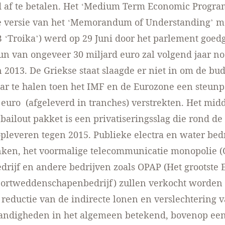
d af te betalen. Het ‘Medium Term Economic Progra
 versie van het ‘Memorandum of Understanding’ m
‘Troika’) werd op 29 Juni door het parlement goed
un van ongeveer 30 miljard euro zal volgend jaar nod
 2013. De Griekse staat slaagde er niet in om de bud
aar te halen toen het IMF en de Eurozone een steun
 euro (afgeleverd in tranches) verstrekten. Het mid
bailout pakket is een privatiseringsslag die rond de
pleveren tegen 2015. Publieke electra en water bedr
ken, het voormalige telecommunicatie monopolie (O
rijf en andere bedrijven zoals OPAP (Het grootste 
sportweddenschapenbedrijf) zullen verkocht worden
 reductie van de indirecte lonen en verslechtering 
andigheden in het algemeen betekend, bovenop een