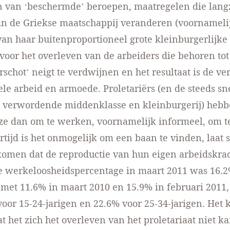
en van ‘beschermde’ beroepen, maatregelen die lan
an de Griekse maatschappij veranderen (voornamelij
an haar buitenproportioneel grote kleinburgerlijke 
 voor het overleven van de arbeiders die behoren tot
rschot’ neigt te verdwijnen en het resultaat is de ve
le arbeid en armoede. Proletariërs (en de steeds sne
rs verwordende middenklasse en kleinburgerij) heb
ze dan om te werken, voornamelijk informeel, om t
ertijd is het onmogelijk om een baan te vinden, laat 
omen dat de reproductie van hun eigen arbeidskrac
le werkeloosheidspercentage in maart 2011 was 16.
met 11.6% in maart 2010 en 15.9% in februari 2011, 
oor 15-24-jarigen en 22.6% voor 25-34-jarigen. Het k
at het zich het overleven van het proletariaat niet k