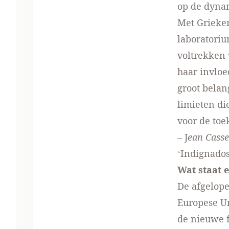
op de dyna
Met Grieken
laboratoriu
voltrekken 
haar invloe
groot belan
limieten di
voor de toe
– J
ean Cass
‘Indignados
Wat staat e
De afgelop
Europese Un
de nieuwe f