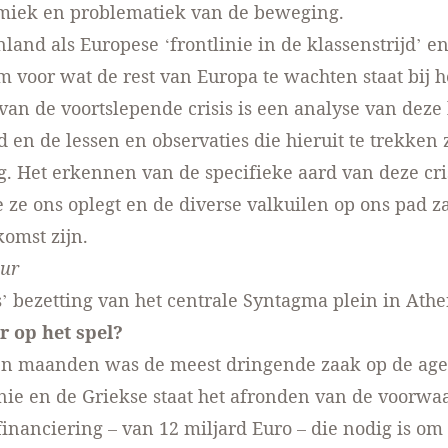
miek en problematiek van de beweging.
land als Europese ‘frontlinie in de klassenstrijd’ e
m voor wat de rest van Europa te wachten staat bij h
van de voortslepende crisis is een analyse van dez
d en de lessen en observaties die hieruit te trekken 
g. Het erkennen van de specifieke aard van deze cris
e ze ons oplegt en de diverse valkuilen op ons pad za
komst zijn.
eur
’ bezetting van het centrale Syntagma plein in Ath
r op het spel?
en maanden was de meest dringende zaak op de ag
ie en de Griekse staat het afronden van de voorwa
inanciering – van 12 miljard Euro – die nodig is om