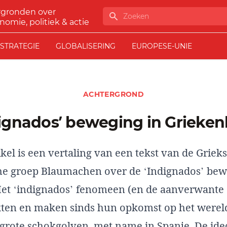
rgronden over
Zoeken
nomie, politiek & actie
STRATEGIE
GLOBALISERING
EUROPESE-UNIE
ACHTERGROND
dignados’ beweging in Grieke
kel is een vertaling van
een tekst van de Griekse
he groep Blaumachen
over de ‘Indignados’ bew
Het ‘indignados’ fenomeen (en de aanverwante
en en maken sinds hun opkomst op het wereld
grote schokgolven, met name in Spanje. De ide