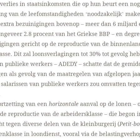
erlies in staatsinkomsten die op hun beurt een no
ing van de leefomstandigheden ‘noodzakelijk’ make
xtra bezuinigingen bovenop – meer dan 6 miljard 
geveer 2.8 procent van het Griekse BBP – en degre
ijgingen gericht op de reproductie van de binnenlan
asse. Dit zal loonsverlagingen tot 30% tot gevolg he
 publieke werkers – ADEDY – schatte dat de gemidd
en als gevolg van de maatregelen van afgelopen jaa
salarissen van publieke werkers zou omvatten tege
.
oortzetting van een
horizontale
aanval op de lonen – 
de reproductie van de arbeidersklasse – die begon i
cht tegen diverse delen van de kleinburgerij (
Petit-bo
nklasse in loondienst, vooral via de belastingverh