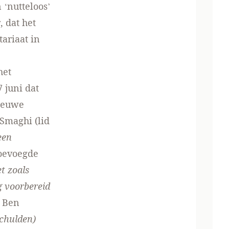
 ‘nutteloos’
, dat het
tariaat in
het
 juni dat
nieuwe
Smaghi (lid
een
toevoegde
et zoals
g voorbereid
e Ben
schulden)