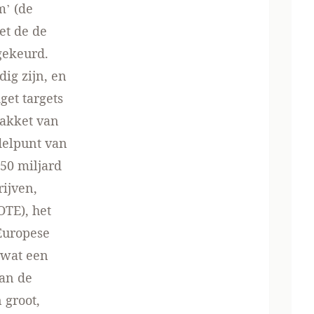
m’ (de
et de de
gekeurd.
ig zijn, en
get targets
pakket van
delpunt van
 50 miljard
ijven,
TE), het
Europese
 wat een
van de
 groot,