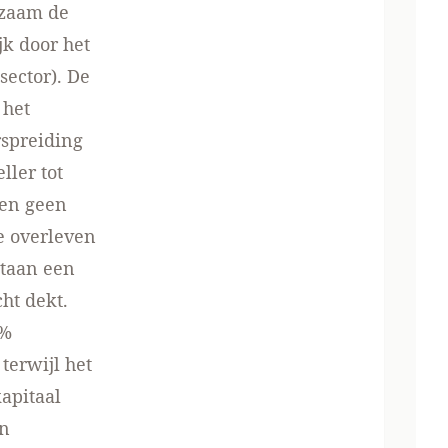
gzaam de
k door het
sector). De
 het
rspreiding
ller tot
ben geen
e overleven
staan een
ht dekt.
2%
terwijl het
apitaal
an