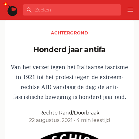
Ga naar de inhoud
Zoeken
GLOBALINFO
Op
ACHTERGROND
Honderd jaar antifa
Van het verzet tegen het Italiaanse fascisme
in 1921 tot het protest tegen de extreem-
rechtse AfD vandaag de dag: de anti-
fascistische beweging is honderd jaar oud.
Rechte Rand/Doorbraak
22 augustus, 2021
·
4 min leestijd