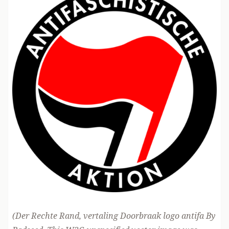
(Der Rechte Rand, vertaling
Doorbraak
logo antifa By