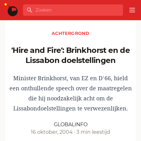
Ga naar de inhoud
Zoeken
GLOBALINFO
Op
ACHTERGROND
‘Hire and Fire’: Brinkhorst en de
Lissabon doelstellingen
Minister Brinkhorst, van EZ en D’66, hield
een onthullende speech over de maatregelen
die hij noodzakelijk acht om de
Lissabondoelstellingen te verwezenlijken.
GLOBALINFO
16 oktober, 2004
·
3 min leestijd