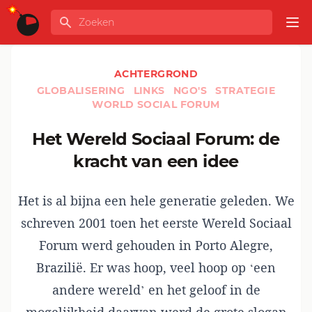
Ga naar de inhoud
Zoeken
GLOBALINFO
Op
ACHTERGROND
GLOBALISERING
LINKS
NGO'S
STRATEGIE
WORLD SOCIAL FORUM
Het Wereld Sociaal Forum: de
kracht van een idee
Het is al bijna een hele generatie geleden. We
schreven 2001 toen het eerste Wereld Sociaal
Forum werd gehouden in Porto Alegre,
Brazilië. Er was hoop, veel hoop op ‘een
andere wereld’ en het geloof in de