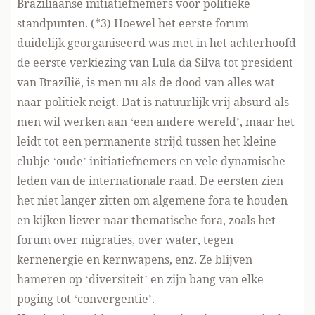
Braziliaanse initiatiefnemers voor politieke
standpunten. (*3)
Hoewel het eerste forum
duidelijk georganiseerd was met in het achterhoofd
de eerste verkiezing van Lula da Silva tot president
van Brazilië, is men nu als de dood van alles wat
naar politiek neigt. Dat is natuurlijk vrij absurd als
men wil werken aan ‘een andere wereld’, maar het
leidt tot een permanente strijd tussen het kleine
clubje ‘oude’ initiatiefnemers en vele dynamische
leden van de internationale raad. De eersten zien
het niet langer zitten om algemene fora te houden
en kijken liever naar thematische fora, zoals het
forum over migraties, over water, tegen
kernenergie en kernwapens, enz. Ze blijven
hameren op ‘diversiteit’ en zijn bang van elke
poging tot ‘convergentie’.