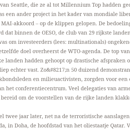
 van Seattle, die ze al tot Millennium Top hadden ge
s een ander project in het kader van mondiale libe
 MAI-akkoord – op de klippen gelopen. De bedoelin
 dat binnen de OESO, de club van 29 rijkste lande
was om investeerders (lees: multinationals) ongeke
etzelfde doel overheerst de WTO-agenda. De top van 
ke landen hadden gehoopt op drastische afspraken 
 liep echter vast. Zo&#8217;n 50 duizend demonstra
kbondsleden en milieuactivisten, zorgden voor een 
n het conferentiecentrum. Veel delegaties van arm
 bereid om de voorstellen van de rijke landen klakk
el twee jaar later, net na de terroristische aanslage
a, in Doha, de hoofdstad van het oliestaatje Qatar.