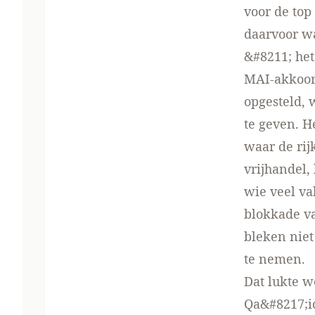
voor de top
daarvoor wa
&#8211; het
MAI-akkoord
opgesteld, 
te geven. H
waar de rij
vrijhandel,
wie veel va
blokkade va
bleken niet
te nemen.
Dat lukte w
Qa&#8217;id