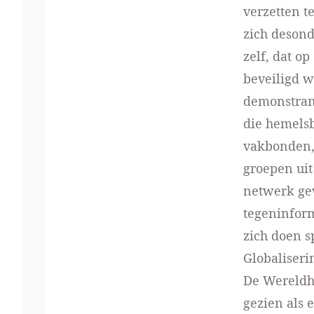
verzetten t
zich desond
zelf, dat o
beveiligd w
demonstrant
die hemelsb
vakbonden, 
groepen uit
netwerk ge
tegeninform
zich doen s
Globaliseri
De Wereldha
gezien als 