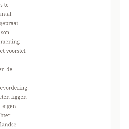
s te
antal
gepraat
nson-
n mening
et voorstel
en de
evordering.
ten liggen
n eigen
hter
rlandse