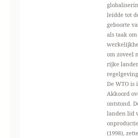
globaliseri
leidde tot 
geboorte va
als taak om
werkelijkhei
om zoveel m
rijke lande
regelgeving
De WTO is i
Akkoord ov
ontstond. D
landen lid 
onproductie
(1998), zet