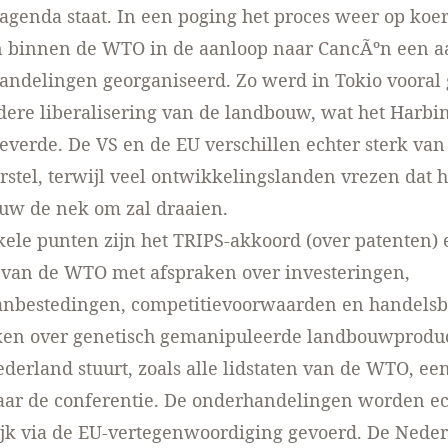
genda staat. In een poging het proces weer op koer
jn binnen de WTO in de aanloop naar CancÃºn een a
ndelingen georganiseerd. Zo werd in Tokio vooral 
dere liberalisering van de landbouw, wat het Harbi
leverde. De VS en de EU verschillen echter sterk va
orstel, terwijl veel ontwikkelingslanden vrezen dat h
uw de nek om zal draaien.
ele punten zijn het TRIPS-akkoord (over patenten) 
 van de WTO met afspraken over investeringen,
anbestedingen, competitievoorwaarden en handelsb
ken over genetisch gemanipuleerde landbouwproduc
ederland stuurt, zoals alle lidstaten van de WTO, ee
aar de conferentie. De onderhandelingen worden ec
jk via de EU-vertegenwoordiging gevoerd. De Nede