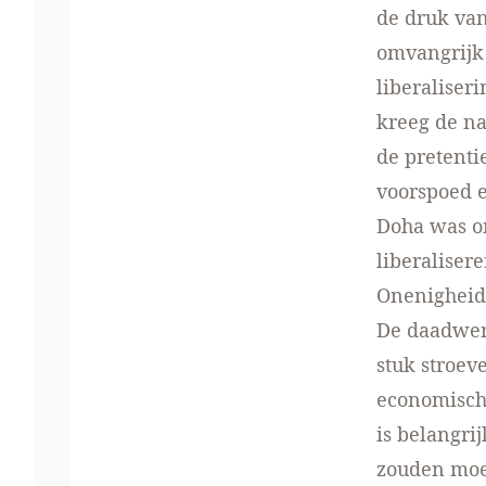
de druk van
omvangrijk 
liberaliser
kreeg de n
de pretenti
voorspoed e
Doha was om
liberalise
Onenigheid
De daadwerk
stuk stroev
economisch
is belangri
zouden moe