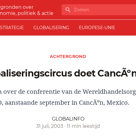
rgronden over
Zoeken
nomie, politiek & actie
STRATEGIE
GLOBALISERING
EUROPESE-UNIE
ACHTERGROND
baliseringscircus doet CancÃº
 over de conferentie van de Wereldhandelsorg
 aanstaande september in CancÃºn, Mexico.
GLOBALINFO
31 juli, 2003
·
11 min leestijd