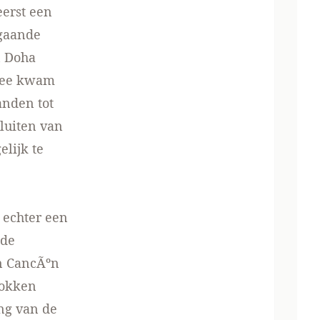
eerst een
rgaande
n Doha
mee kwam
anden tot
luiten van
lijk te
 echter een
nde
n CancÃºn
rokken
ng van de