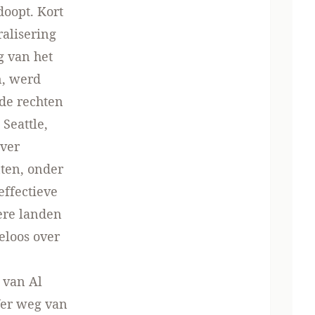
doopt. Kort
ralisering
g van het
n, werd
nde rechten
Seattle,
over
nten, onder
effectieve
ere landen
eloos over
n van Al
 Ver weg van