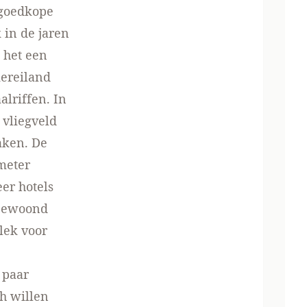
 goedkope
 in de jaren
 het een
iereiland
alriffen. In
 vliegveld
aken. De
ometer
eer hotels
nbewoond
lek voor
 paar
ch willen