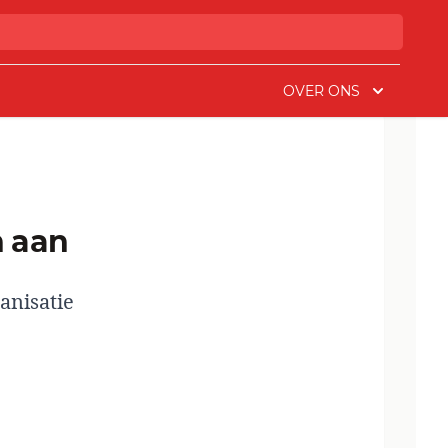
OVER ONS
n aan
anisatie