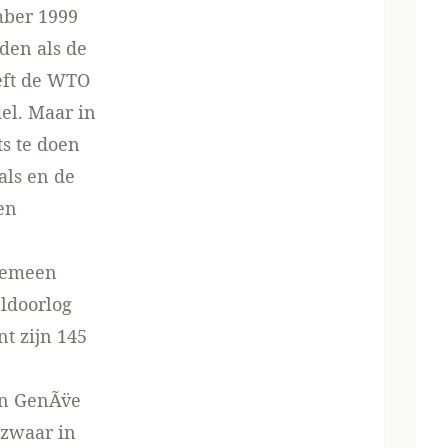
mber 1999
den als de
eft de WTO
el. Maar in
ts te doen
als en de
en
lgemeen
ldoorlog
t zijn 145
en GenÃ¨ve
 zwaar in