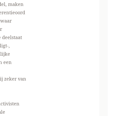
del, maken
erentieoord
 zwaar
r
 deelstaat
igt-,
lijke
n een
ij zeker van
ctivisten
ale