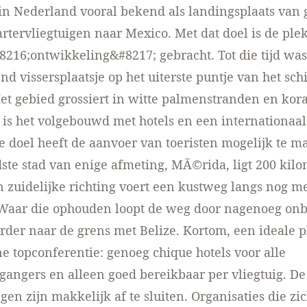
in Nederland vooral bekend als landingsplaats van
rtervliegtuigen naar Mexico. Met dat doel is de plek
#8216;ontwikkeling&#8217; gebracht. Tot die tijd was
d vissersplaatsje op het uiterste puntje van het sch
et gebied grossiert in witte palmenstranden en kora
is het volgebouwd met hotels en een internationaal
ge doel heeft de aanvoer van toeristen mogelijk te m
jdste stad van enige afmeting, MÃ©rida, ligt 200 kil
In zuidelijke richting voert een kustweg langs nog m
 Waar die ophouden loopt de weg door nagenoeg o
der naar de grens met Belize. Kortom, een ideale p
 topconferentie: genoeg chique hotels voor alle
gangers en alleen goed bereikbaar per vliegtuig. De
en zijn makkelijk af te sluiten. Organisaties die zi