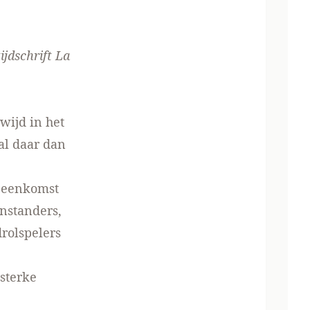
jdschrift La
wijd in het
al daar dan
ijeenkomst
nstanders,
drolspelers
sterke