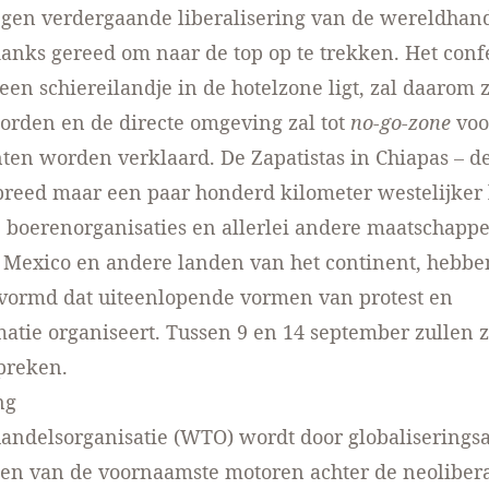
egen verdergaande liberalisering van de wereldhan
anks gereed om naar de top op te trekken. Het conf
p een schiereilandje in de hotelzone ligt, zal daarom
orden en de directe omgeving zal tot
no-go-zone
voo
en worden verklaard. De Zapatistas in Chiapas – de
reed maar een paar honderd kilometer westelijker l
boerenorganisaties en allerlei andere maatschappe
 Mexico en andere landen van het continent, hebbe
vormd dat uiteenlopende vormen van protest en
atie organiseert. Tussen 9 en 14 september zullen z
preken.
ng
ndelsorganisatie (WTO) wordt door globaliseringsa
een van de voornaamste motoren achter de neoliber