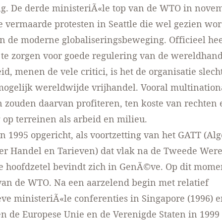
ng. De derde ministeriÃ«le top van de WTO in nove
de vermaarde protesten in Seattle die wel gezien wor
n de moderne globaliseringsbeweging. Officieel he
 te zorgen voor goede regulering van de wereldhand
d, menen de vele critici, is het de organisatie slech
ogelijk wereldwijde vrijhandel. Vooral multination
n zouden daarvan profiteren, ten koste van rechten 
 op terreinen als arbeid en milieu.
n 1995 opgericht, als voortzetting van het GATT (A
er Handel en Tarieven) dat vlak na de Tweede Were
e hoofdzetel bevindt zich in GenÃ©ve. Op dit momen
van de WTO. Na een aarzelend begin met relatief
ve ministeriÃ«le conferenties in Singapore (1996) 
ten de Europese Unie en de Verenigde Staten in 1999