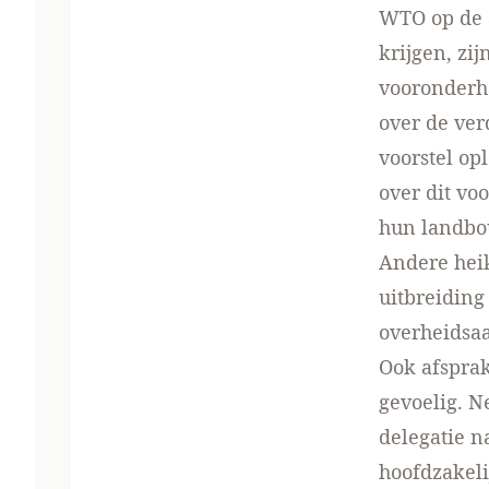
WTO op de a
krijgen, zi
vooronderha
over de ver
voorstel op
over dit vo
hun landbo
Andere heik
uitbreiding
overheidsa
Ook afspra
gevoelig. N
delegatie n
hoofdzakeli