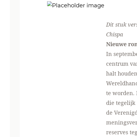
Dit stuk ve
Chispa
Nieuwe ro
In septembe
centrum van
halt houden
Wereldhand
te worden. 
die tegelij
de Verenigd
meningsver
reserves te