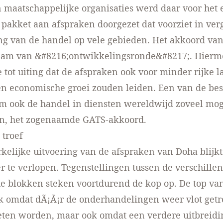
 maatschappelijke organisaties werd daar voor het 
pakket aan afspraken doorgezet dat voorziet in ve
ing van de handel op vele gebieden. Het akkoord va
aam van &#8216;ontwikkelingsronde&#8217;. Hier
e tot uiting dat de afspraken ook voor minder rijke l
n economische groei zouden leiden. Een van de bes
 ook de handel in diensten wereldwijd zoveel moge
ren, het zogenaamde GATS-akkoord.
 troef
elijke uitvoering van de afspraken van Doha blijkt
er te verlopen. Tegenstellingen tussen de verschille
e blokken steken voortdurend de kop op. De top va
jk omdat dÃ¡Ã¡r de onderhandelingen weer vlot get
ten worden, maar ook omdat een verdere uitbreidi