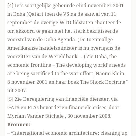
[4] Iets soortgelijks gebeurde eind november 2001
in Doha (Qatar) toen de VS na de aanval van 11
september de overige WTO-lidstaten chanteerde
om akkoord te gaan met het sterk bekritiseerde
voorstel van de Doha Agenda. (De toenmalige
Amerikaanse handelsminister is nu overigens de
voorzitter van de Wereldbank….) Zie ¨Doha, the
economic frontline – The developing world’s needs
are being sacrificed to the war effort,¨
Naomi Klein
,
8 november 2001 en haar boek ¨The Shock Doctrine¨
uit 2007.
[5] Zie ¨Deregulering van financiële diensten via
GATS en FTA´s bevorderen financiële crises,¨ door
Myriam Vander Stichele
, 30 november 2008.
Bronnen:
– “International economic architecture: cleaning up