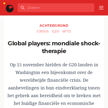
Ga naar de inhoud
Zoeken
GLOBALINFO
Op
ACHTERGROND
CRISIS
G20
WTO
Global players: mondiale shock-
therapie
Op 15 november hielden de G20-landen in
Washington een bijeenkomst over de
wereldwijde financiële crisis. De
aanbevelingen in hun eindverklaring tonen
het gebrek aan bereidheid om te breken met
het huidige financiële en economische