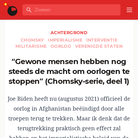
Ga naar de inhoud
Zoeken
GLOBALINFO
Op
ACHTERGROND
CHOMSKY
IMPERIALISME
INTERVENTIE
MILITARISME
OORLOG
VERENIGDE STATEN
“Gewone mensen hebben nog
steeds de macht om oorlogen te
stoppen” (Chomsky-serie, deel 1)
Joe Biden heeft nu (augustus 2021) officieel de
oorlog in Afghanistan beëindigd door alle
troepen terug te trekken. Maar ik denk dat de
terugtrekking praktisch geen effect zal