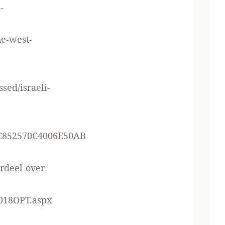
-
he-west-
sed/israeli-
61C852570C4006E50AB
rdeel-over-
018OPT.aspx