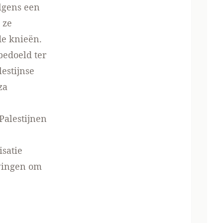
lgens een
 ze
de knieën.
bedoeld ter
estijnse
za
Palestijnen
isatie
dwingen om