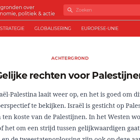
rgronden over
Zoeken
nomie, politiek & actie
STRATEGIE
GLOBALISERING
EUROPESE-UNIE
ACHTERGROND
Gelijke rechten voor Palestijn
aël-Palestina laait weer op, en het is goed om di
erspectief te bekijken. Israël is gesticht op Pales
 ten koste van de Palestijnen. In het Westen w
f het om een strijd tussen gelijkwaardigen gaat
 en de tweestatenoplossing zijn ook op deze 