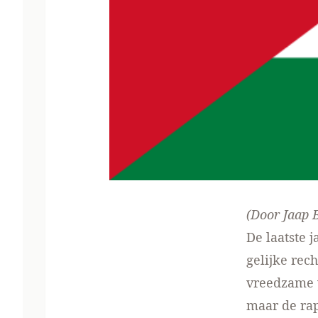
(Door Jaap 
De laatste 
gelijke rec
vreedzame w
maar de rap