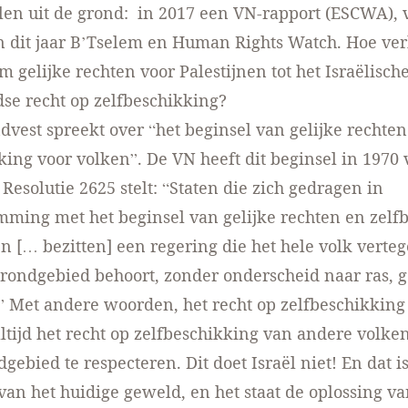
en uit de grond: in 2017 een VN-rapport (ESCWA), v
n dit jaar B’Tselem en Human Rights Watch. Hoe ver
m gelijke rechten voor Palestijnen tot het Israëlisc
dse recht op zelfbeschikking?
vest spreekt over “het beginsel van gelijke rechte
king voor volken”. De VN heeft dit beginsel in 1970 
 Resolutie 2625 stelt: “Staten die zich gedragen in
ming met het beginsel van gelijke rechten en zelf
n [… bezitten] een regering die het hele volk verte
 grondgebied behoort, zonder onderscheid naar ras, g
” Met andere woorden, het recht op zelfbeschikking
altijd het recht op zelfbeschikking van andere volke
gebied te respecteren. Dit doet Israël niet! En dat i
van het huidige geweld, en het staat de oplossing va