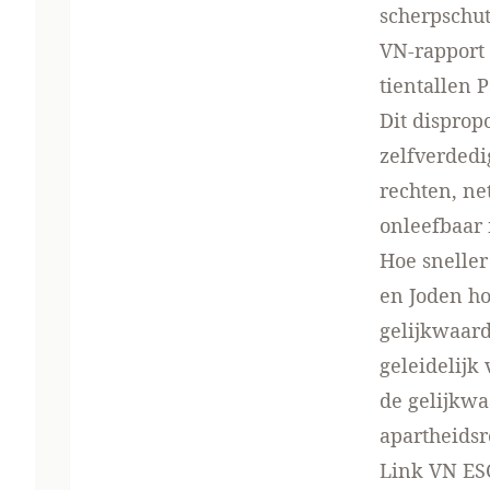
scherpschu
VN-rapport 
tientallen 
Dit disprop
zelfverdedi
rechten, ne
onleefbaar
Hoe sneller
en Joden ho
gelijkwaard
geleidelijk
de gelijkwa
apartheids
Link VN E