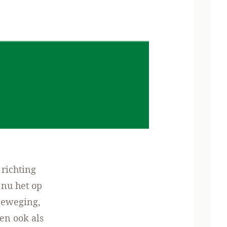
 richting
 nu het op
beweging,
en ook als