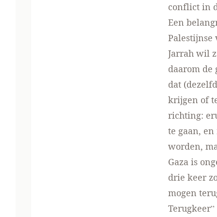
conflict in
Een belangr
Palestijnse
Jarrah wil 
daarom de g
dat (dezelf
krijgen of 
richting: e
te gaan, en
worden, ma
Gaza is on
drie keer z
mogen terug
Terugkeer” 