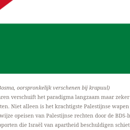
Bosma, oorspronkelijk verschenen
bij krapuul
)
jaren verschuift het paradigma langzaam maar zeker
hten. Niet alleen is het krachtigste Palestijnse wapen
ijze opeisen van Palestijnse rechten door de BDS-
porten die Israël van apartheid beschuldigen schiet