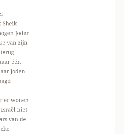
ël
k Sheik
 mogen Joden
ke van zijn
 terug
 maar één
naar Joden
jaagd
ar er wonen
Israël niet
ars van de
sche