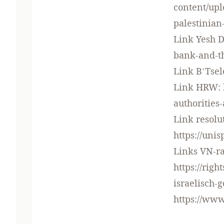
content/up
palestinian
Link Yesh 
bank-and-th
Link B’Tse
Link HRW:
authorities
Link resolu
https://un
Links VN-ra
https://rig
israelisch-
https://ww