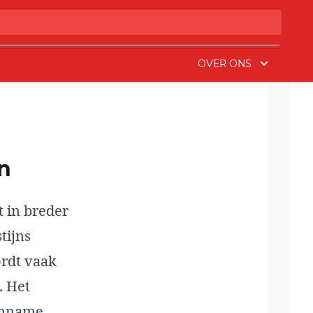
OVER ONS
en
t in breder
tijns
ordt vaak
. Het
aanname