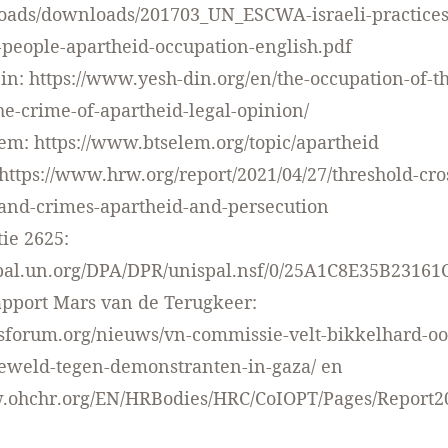
loads/downloads/201703_UN_ESCWA-israeli-practices
-people-apartheid-occupation-english.pdf
Din:
https://www.yesh-din.org/en/the-occupation-of-t
e-crime-of-apartheid-legal-opinion/
lem:
https://www.btselem.org/topic/apartheid
https://www.hrw.org/report/2021/04/27/threshold-cros
-and-crimes-apartheid-and-persecution
tie 2625:
ispal.un.org/DPA/DPR/unispal.nsf/0/25A1C8E35B231
pport Mars van de Terugkeer:
htsforum.org/nieuws/vn-commissie-velt-bikkelhard-oo
geweld-tegen-demonstranten-in-gaza/
en
w.ohchr.org/EN/HRBodies/HRC/CoIOPT/Pages/Report2