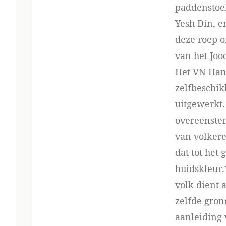
paddenstoel
Yesh Din, e
deze roep o
van het Joo
Het VN Hand
zelfbeschik
uitgewerkt.
overeenstem
van volkere
dat tot het
huidskleur.
volk dient 
zelfde grond
aanleiding 