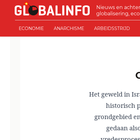
Ga naar de inhoud
Nieuws en achte
GLOBALINFO
globalisering, eco
ECONOMIE
ANARCHISME
ARBEIDSSTRIJD
Het geweld in Isr
historisch p
grondgebied en
gedaan also
vredesproces