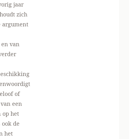
orig jaar
houdt zich
he argument
n en van
verder
beschikking
genwoordigt
eloof of
 van een
n op het
s ook de
n het