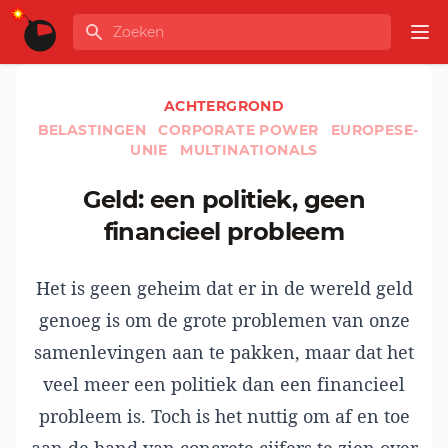
Ga naar de inhoud
Zoeken
GLOBALINFO
Op
ACHTERGROND
BELASTINGEN
CORPORATE POWER
EUROPESE-
UNIE
MULTINATIONALS
Geld: een politiek, geen
financieel probleem
Het is geen geheim dat er in de wereld geld
genoeg is om de grote problemen van onze
samenlevingen aan te pakken, maar dat het
veel meer een politiek dan een financieel
probleem is. Toch is het nuttig om af en toe