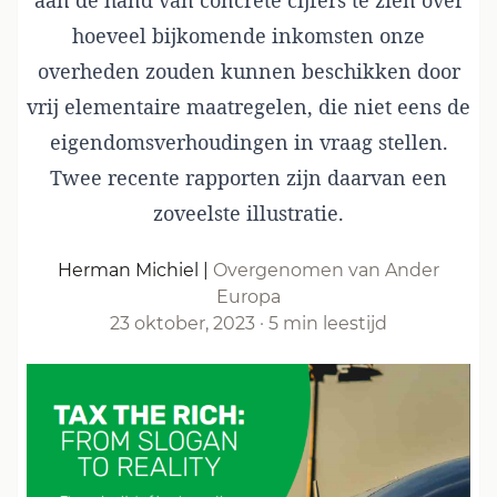
aan de hand van concrete cijfers te zien over
hoeveel bijkomende inkomsten onze
overheden zouden kunnen beschikken door
vrij elementaire maatregelen, die niet eens de
eigendomsverhoudingen in vraag stellen.
Twee recente rapporten zijn daarvan een
zoveelste illustratie.
Herman Michiel
|
Overgenomen van Ander
Europa
23 oktober, 2023
·
5 min leestijd