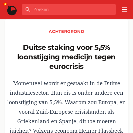
Ga naar de inhoud
Zoeken
GLOBALINFO
Op
ACHTERGROND
Duitse staking voor 5,5%
loonstijging medicijn tegen
eurocrisis
Momenteel wordt er
gestaakt
in de Duitse
industriesector. Hun eis is onder andere een
loonstijging van 5,5%. Waarom zou Europa, en
vooral Zuid-Europese crisislanden als
Griekenland en Spanje, dit toe moeten
juichen? Volgens econoom
Heiner Flassbeck