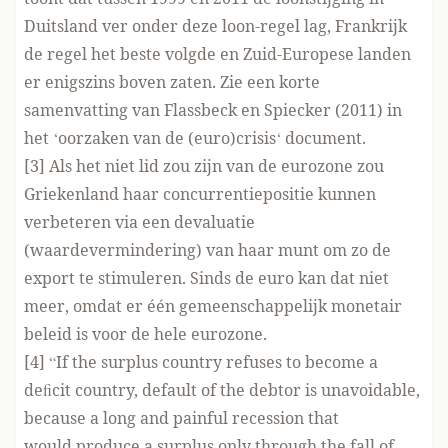
Duitsland ver onder deze loon-regel lag, Frankrijk
de regel het beste volgde en Zuid-Europese landen
er enigszins boven zaten. Zie een korte
samenvatting van Flassbeck en Spiecker (2011) in
het ‘
oorzaken van de (euro)crisis
‘ document.
[3] Als het niet lid zou zijn van de eurozone zou
Griekenland haar concurrentiepositie kunnen
verbeteren via een
devaluatie
(waardevermindering) van haar munt om zo de
export te stimuleren. Sinds de euro kan dat niet
meer, omdat er één gemeenschappelijk monetair
beleid is voor de hele eurozone.
[4] “If the surplus country refuses to become a
deﬁcit country, default of the debtor is unavoidable,
because a long and painful recession that
would produce a surplus only through the fall of