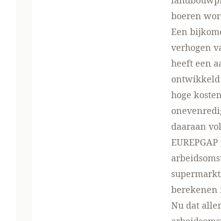
landbouwpro
boeren wor
Een bijkom
verhogen va
heeft een 
ontwikkeld 
hoge koste
onevenredig
daaraan vol
EUREPGAP g
arbeidsoms
supermarktk
berekenen i
Nu dat allem