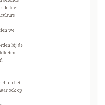
 groeiende
 de titel
iculture
zien we
rden bij de
rktketens
f.
eft op het
aar ook op