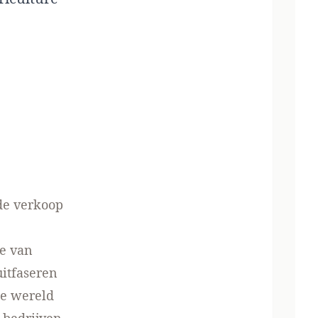
de verkoop
ie van
uitfaseren
de wereld