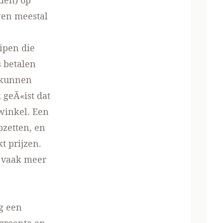
den) op
wen meestal
ipen die
 betalen
 kunnen
geÃ«ist dat
winkel. Een
zetten, en
t prijzen.
 vaak meer
g een