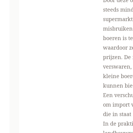
Door deze 
steeds mind
supermarkt
misbruiken 
boeren is t
waardoor z
prijzen. D
verswaren, 
kleine boer
kunnen bie
Een verschu
om import 
die in staa
In de prakt