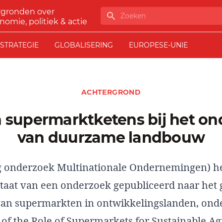
rgronden over
Zoeken
nomie, politiek & actie
STRATEGIE
GLOBALISERING
EUROPESE-UNIE
ACHTERGROND
van duurzame landbouw
g onderzoek Multinationale Ondernemingen) he
ultaat van een onderzoek gepubliceerd naar het
an supermarkten in ontwikkelingslanden, onder
of the Role of Supermarkets for Sustainable Ag