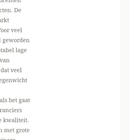
ducenten
cten. De
arkt
Voor veel
al geworden
tabel lage
 van
dat veel
tegenwicht
als het gaat
ranciers
 kwaliteit.
en met grote