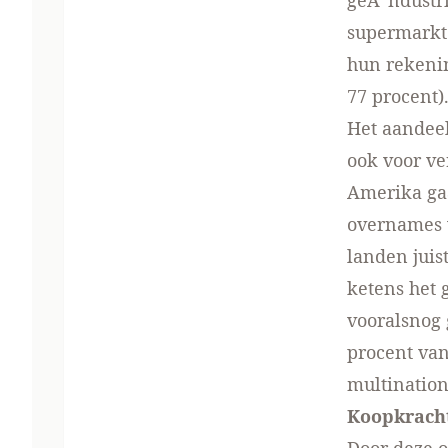
geÃ¯ndustri
supermarkte
hun rekenin
77 procent)
Het aandeel
ook voor ver
Amerika gaa
overnames v
landen juis
ketens het 
vooralsnog 
procent van
multination
Koopkrach