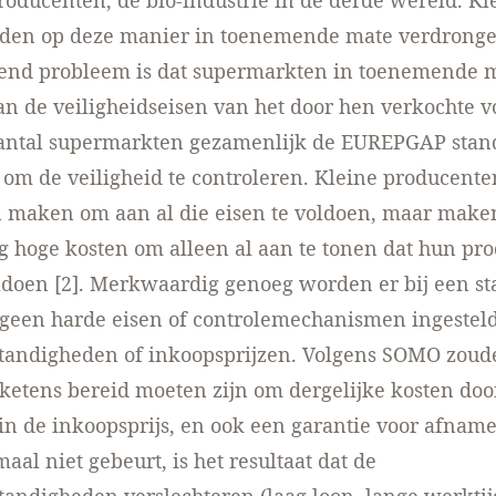
ducenten, de bio-industrie in de derde wereld. Kl
den op deze manier in toenemende mate verdronge
end probleem is dat supermarkten in toenemende m
n de veiligheidseisen van het door hen verkochte v
aantal supermarkten gezamenlijk de EUREPGAP stan
om de veiligheid te controleren. Kleine producent
n maken om aan al die eisen te voldoen, maar make
 hoge kosten om alleen al aan te tonen dat hun pr
doen [2]. Merkwaardig genoeg worden er bij een st
een harde eisen of controlemechanismen ingesteld
tandigheden of inkoopsprijzen. Volgens SOMO zoud
etens bereid moeten zijn om dergelijke kosten door
n de inkoopsprijs, en ook een garantie voor afname
aal niet gebeurt, is het resultaat dat de