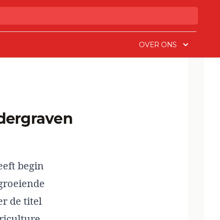
OVER ONS
eft begin
 groeiende
 de titel
riculture