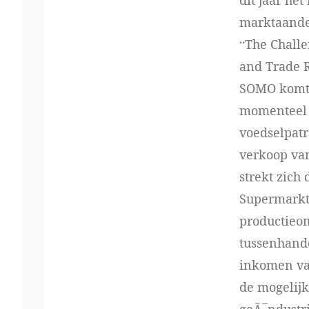
dit jaar he
marktaandee
“The Challe
and Trade R
SOMO komt t
momenteel 
voedselpatr
verkoop van
strekt zich
Supermarktk
productieo
tussenhande
inkomen va
de mogelij