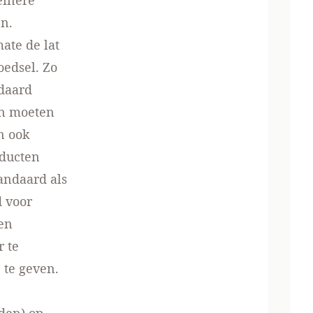
einere
n.
ate de lat
oedsel. Zo
daard
en moeten
n ook
oducten
andaard als
 voor
en
 te
 te geven.