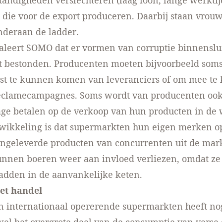
andigheden verslechteren (laag loon, lange werktij
 die voor de export produceren. Daarbij staan vrou
nderaan de ladder.
aleert SOMO dat er vormen van corruptie binnenslu
t bestonden. Producenten moeten bijvoorbeeld soms
jst te kunnen komen van leveranciers of om mee te
eclamecampagnes. Soms wordt van producenten ook 
age betalen op de verkoop van hun producten in de 
wikkeling is dat supermarkten hun eigen merken op
geleverde producten van concurrenten uit de mark
unnen boeren weer aan invloed verliezen, omdat ze
adden in de aanvankelijke keten.
et handel
n internationaal opererende supermarkten heeft no