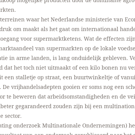
edkoop mogelijke producten door de dominante agro
rkten.
 terreinen waar het Nederlandse ministerie van Ec
druk om maakt als het gaat om internationaal handel
toegang voor supermarktketens. Wat de effecten zij
marktaandeel van supermarkten op de lokale voedse
atie in arme landen, is lang onduidelijk gebleven. V
 dat het toch niet uitmaakt of een kilo bonen nu ve
t een stalletje op straat, een buurtwinkeltje of vanu
 De vrijhandelsadepten gooien er soms nog een sch
or te beweren dat arbeidsomstandigheden en de vei
 beter gegarandeerd zouden zijn bij een multination
e sector.
hting onderzoek Multinationale Ondernemingen) he