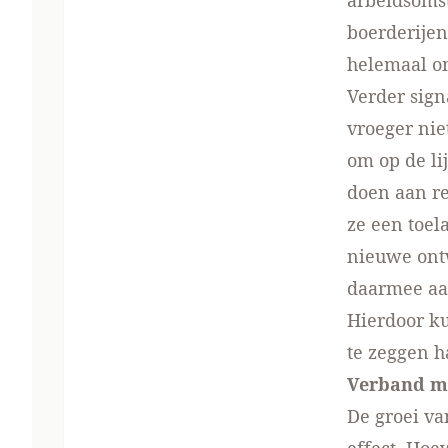
arbeidsomst
boerderijen
helemaal o
Verder sign
vroeger nie
om op de li
doen aan r
ze een toel
nieuwe ont
daarmee aan
Hierdoor k
te zeggen h
Verband m
De groei va