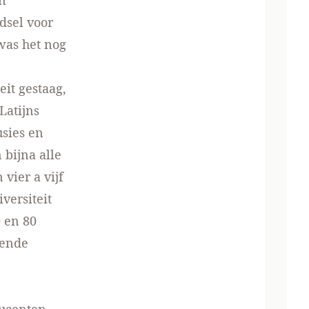
n
dsel voor
 was het nog
it gestaag,
Latijns
usies en
 bijna alle
vier a vijf
versiteit
0 en 80
rende