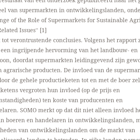
t resultaat van een onderzoek gepubliceerd naar het
l van supermarkten in ontwikkelingslanden, onder
nge of the Role of Supermarkets for Sustainable Agr
elated Issues” [1]
ot verontrustende conclusies. Volgens het rapport 
een ingrijpende hervorming van het landbouw- en
oon, doordat supermarkten leidinggevend zijn gewo
 agrarische producten. De invloed van de superma
 door de gehele productieketen tot en met de boer zel
etens vergroten hun invloed (op de prijs en
mstandigheden) ten koste van producenten en
laren. SOMO merkt op dat dit niet alleen invloed he
n boeren en handelaren in ontwikkelingslanden, m
kheden van ontwikkelingslanden om de markt van