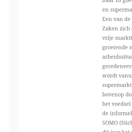
naar zo go
en superma
Een van de
Zaken zich 
vrije markt
groeiende 
arbeidssitu
geredeneerd
wordt vanui
supermarkt.
bovenop do
het voedsel
de informel
SOMO (Stic