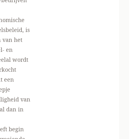
-bedrijven
onomische
sbeleid, is
n van het
l- en
eelal wordt
rkocht
it een
epje
ligheid van
al dan in
eft begin