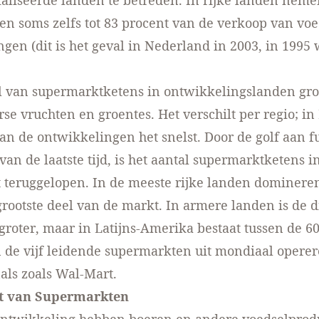
aliseerde landen te betreden. In rijke landen neme
n soms zelfs tot 83 procent van de verkoop van voe
gen (dit is het geval in Nederland in 2003, in 1995
.
 van supermarktketens in ontwikkelingslanden groe
se vruchten en groentes. Het verschilt per regio; in 
n de ontwikkelingen het snelst. Door de golf aan f
an de laatste tijd, is het aantal supermarktketens in
t teruggelopen. In de meeste rijke landen domineren 
grootste deel van de markt. In armere landen is de di
groter, maar in Latijns-Amerika bestaat tussen de 6
 de vijf leidende supermarkten uit mondiaal opere
als zoals Wal-Mart.
t van Supermarkten