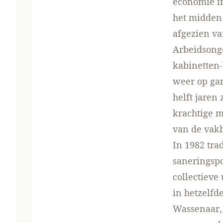
economie in
het midden 
afgezien v
Arbeidsonge
kabinetten
weer op ga
helft jaren
krachtige m
van de vak
In 1982 tra
saneringspo
collectieve
in hetzelfd
Wassenaar, 