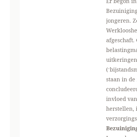
Er begon in
Bezuinigin
jongeren. Z
Werklooshe
afgeschaft
belastingm
uitkeringen
(‘bijstands
staan in de
concludeerd
invloed van
herstellen,
verzorgings
Bezuiniging