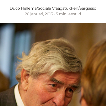
Duco Hellema/Sociale Vraagstukken/Sargasso
26 januari, 2013
·
5 min leestijd