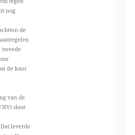
zou tegen
it nog
achtten de
maatregelen
n tweede
door
van de kant
ing van de
FNV) sloot
n
 Dat leverde