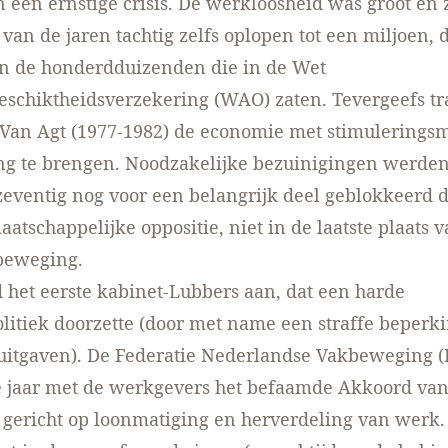
 een ernstige crisis. De werkloosheid was groot en 
van de jaren tachtig zelfs oplopen tot een miljoen, d
an de honderdduizenden die in de Wet
schiktheidsverzekering (WAO) zaten. Tevergeefs tr
-Van Agt (1977-1982) de economie met stimulerings
ng te brengen. Noodzakelijke bezuinigingen werde
 zeventig nog voor een belangrijk deel geblokkeerd 
aatschappelijke oppositie, niet in de laatste plaats 
beweging.
d het eerste kabinet-Lubbers aan, dat een harde
litiek doorzette (door met name een straffe beperk
 uitgaven). De Federatie Nederlandse Vakbeweging (
e jaar met de werkgevers het befaamde Akkoord va
gericht op loonmatiging en herverdeling van werk.