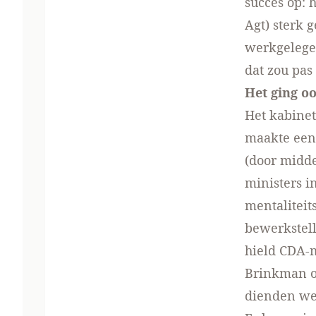
succes op: 
Agt) sterk 
werkgelegen
dat zou pas
Het ging o
Het kabinet
maakte een
(door midde
ministers i
mentaliteit
bewerkstell
hield CDA-m
Brinkman op
dienden we