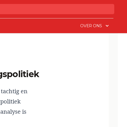
OVER ONS
gspolitiek
 tachtig en
politiek
analyse is