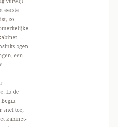
tig
verwijt
t eerste
st, zo
pmerkelijke
kabinet-
ansinks ogen
ngen, een
de
er
e. In de
. Begin
 snel toe,
et kabinet-