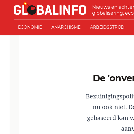
Ga naar de inhoud
Nieuws en achte
GLOBALINFO
globalisering, eco
ECONOMIE
ANARCHISME
ARBEIDSSTRIJD
De ‘onv
Bezuinigingspolit
nu ook niet. 
gebaseerd kan w
aanv