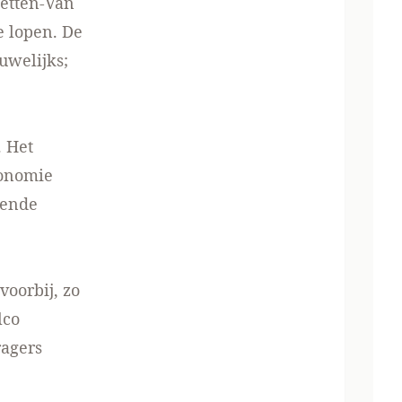
netten-Van
e lopen. De
uwelijks;
. Het
conomie
lende
voorbij, zo
lco
ragers