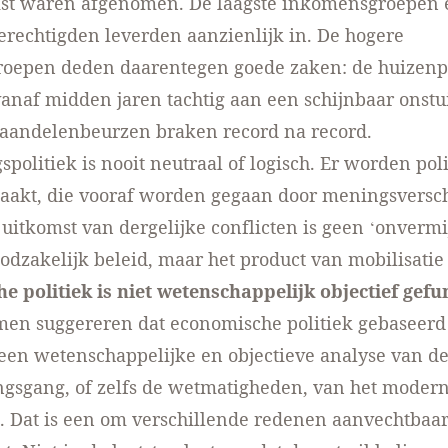
uist waren afgenomen. De laagste inkomensgroepen 
erechtigden leverden aanzienlijk in. De hogere
oepen deden daarentegen goede zaken: de huizenp
naf midden jaren tachtig aan een schijnbaar onstu
 aandelenbeurzen braken record na record.
spolitiek is nooit neutraal of logisch. Er worden pol
aakt, die vooraf worden gegaan door meningsversch
 uitkomst van dergelijke conflicten is geen ‘onvermij
oodzakelijk beleid, maar het product van mobilisatie
e politiek is niet wetenschappelijk objectief gef
men suggereren dat economische politiek gebaseerd
en wetenschappelijke en objectieve analyse van d
ngsgang, of zelfs de wetmatigheden, van het moder
. Dat is een om verschillende redenen aanvechtbaa