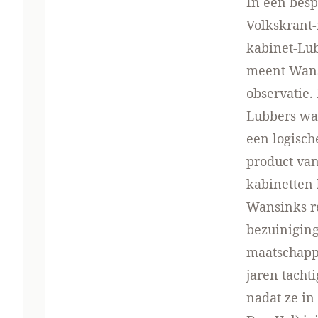
In een
besp
Volkskrant-
kabinet-Lub
meent Wans
observatie.
Lubbers was
een logisch
product van
kabinetten 
Wansinks re
bezuiniging
maatschappi
jaren tacht
nadat ze in