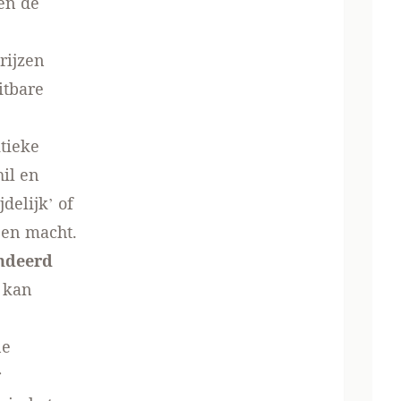
en de
rijzen
itbare
itieke
il en
delijk’ of
 en macht.
undeerd
 kan
e
ne
r