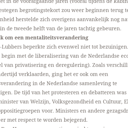
het in de voorafgaande jaren (vooral tijdens de kabi
gestegen begrotingstekort zou weer beginnen terug t
heid herstelde zich overigens aanvankelijk nog na
 in de tweede helft van de jaren tachtig gebeuren.
ok om een mentaliteitsverandering
-Lubbers beperkte zich evenwel niet tot bezuinigen
 begin met de liberalisering van de Nederlandse e
l van privatisering en deregulering). Zoals verschil
ndertijd verklaarden, ging het er ook om een
sverandering in de Nederlandse samenleving te
igen. De tijd van het protesteren en debatteren was 
inister van Welzijn, Volksgezondheid en Cultuur, E
positiegroepen voor. Ministers en andere gezagsd
er met respect te worden bejegend.