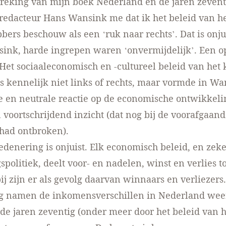
reking van mijn boek Nederland en de jaren zeven
redacteur Hans Wansink me dat ik het beleid van he
bers beschouw als een ‘ruk naar rechts’. Dat is onjui
ink, harde ingrepen waren ‘onvermijdelijk’. Een o
 Het sociaaleconomisch en -cultureel beleid van het 
 kennelijk niet links of rechts, maar vormde in W
e en neutrale reactie op de economische ontwikkeli
 voortschrijdend inzicht (dat nog bij de voorafgaan
had ontbroken).
denering is onjuist. Elk economisch beleid, en zek
spolitiek, deelt voor- en nadelen, winst en verlies to
j zijn er als gevolg daarvan winnaars en verliezers
ig namen de inkomensverschillen in Nederland weer
 de jaren zeventig (onder meer door het beleid van h