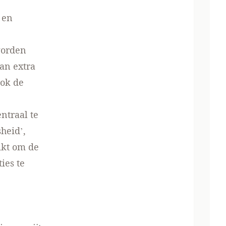
 en
worden
an extra
ok de
ntraal te
heid’,
ikt om de
ies te