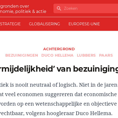
rgronden over
Zoeken
nomie, politiek & actie
STRATEGIE
GLOBALISERING
EUROPESE-UNIE
ACHTERGROND
BEZUINIGINGEN
DUCO HELLEMA
LUBBERS
PAARS
ermijdelijkheid’ van bezuinigin
iek is nooit neutraal of logisch. Niet in de jaren
Dat veel economen suggereren dat economische 
orden op een wetenschappelijke en objectieve 
echtbaar, volgens hoogleraar Duco Hellema.