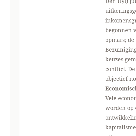
Den Uyl) j
uitkeringsg
inkomensgr
begonnen va
opmars; de
Bezuiniging
keuzes gem
conflict. De
objectief n
Economisch
Vele econo
worden op e
ontwikkeli
kapitalisme