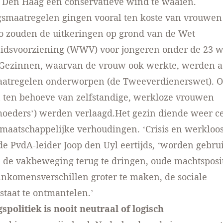
 Den Haag een conservatieve wind te waaien.
gsmaatregelen gingen vooral ten koste van vrouwen
o zouden de uitkeringen op grond van de Wet
idsvoorziening (WWV) voor jongeren onder de 23 
. Gezinnen, waarvan de vrouw ook werkte, werden a
aatregelen onderworpen (de Tweeverdienerswet). O
 ten behoeve van zelfstandige, werkloze vrouwen
moeders’) werden verlaagd.Het gezin diende weer ce
 maatschappelijke verhoudingen. ‘Crisis en werkloos
e PvdA-leider Joop den Uyl eertijds, ‘worden gebru
 de vakbeweging terug te dringen, oude machtsposit
 inkomensverschillen groter te maken, de sociale
staat te ontmantelen.’
spolitiek is nooit neutraal of logisch