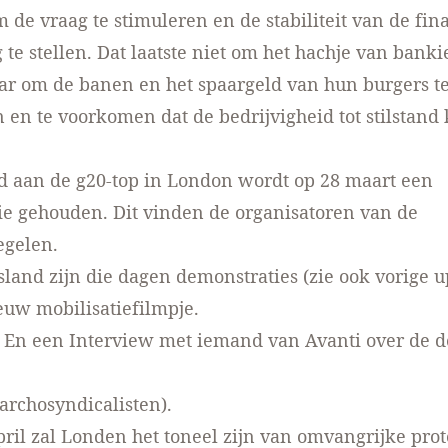
 de vraag te stimuleren en de stabiliteit van de fin
g te stellen. Dat laatste niet om het hachje van banki
ar om de banen en het spaargeld van hun burgers t
en te voorkomen dat de bedrijvigheid tot stilstand 
d aan de g20-top in London wordt op 28 maart een
ie gehouden
. Dit vinden
de organisatoren van de
egelen.
sland zijn die dagen demonstraties (zie ook vorige u
ieuw
mobilisatiefilmpje
.
. En een
Interview met iemand van Avanti
over de d
archosyndicalisten).
pril zal Londen het toneel zijn van omvangrijke prot