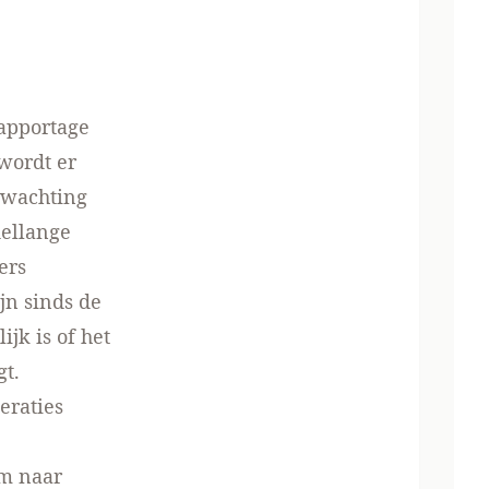
apportage
wordt er
erwachting
dellange
ers
jn sinds de
jk is of het
gt.
eraties
om naar