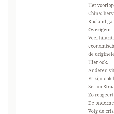
Het voorlop
China:
herv
Rusland gaa
Overigen:
Veel hilari
economisch
de
originel
Hier
ook.
Anderen vi
Er zijn ook
Sesam Straa
Zo reageer
De ondern
Volg de cris