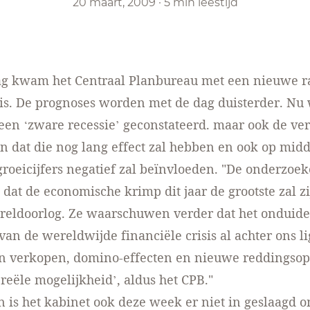
20 maart, 2009
·
5 min leestijd
g kwam het Centraal Planbureau met een nieuwe
r
is
. De prognoses worden met de dag duisterder. Nu 
 een ‘zware recessie’ geconstateerd. maar ook de v
n dat die nog lang effect zal hebben en ook op mid
groeicijfers negatief zal beïnvloeden. "De onderzoek
 dat de economische krimp dit jaar de grootste zal zi
ldoorlog. Ze waarschuwen verder dat het onduideli
van de wereldwijde financiële crisis al achter ons li
 verkopen, domino-effecten en nieuwe reddingsop
 reële mogelijkheid’, aldus het CPB."
 is het kabinet ook deze week er niet in geslaagd 