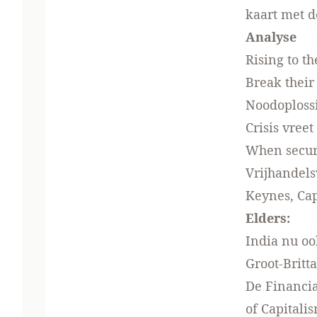
kaart met
d
Analyse
Rising to t
Break thei
Noodoploss
Crisis vreet
When securi
Vrijhandel
Keynes, Cap
Elders:
India nu o
Groot-Brit
De Financia
of Capitali