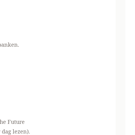
 banken.
he Future
r dag lezen).