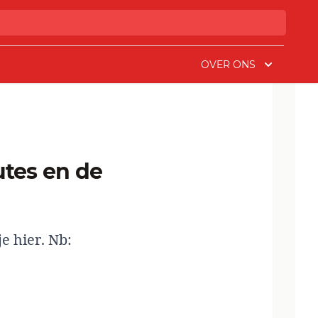
OVER ONS
 je
hier.
Nb: