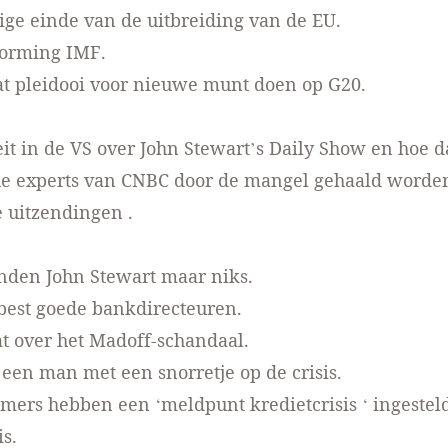
ige einde van de
uitbreiding van de EU.
orming IMF.
t pleidooi voor
nieuwe munt
doen op G20.
teit in de VS over John Stewart’s Daily Show en hoe d
e experts van CNBC door de mangel gehaald worden.
e uitzendingen
.
nden John Stewart
maar niks.
 best
goede bankdirecteuren.
t
over het Madoff-schandaal.
t een man met een snorretje
op de crisis.
emers hebben een
‘meldpunt kredietcrisis
‘ ingestel
is.