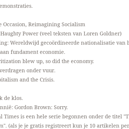
emonstraties.
he Occasion,
Reimagining Socialism
r Haughty Power
(veel teksten van Loren Goldner)
ing: Wereldwijd gecoördineerde
nationalisatie van
 aan
fundament economie.
tization blew up,
so did the economy.
sverdragen
onder vuur.
italism
and the Crisis.
ok
de klos.
tannië: Gordon Brown:
Sorry.
l Times is een hele serie begonnen onder de titel
"T
sm"
. (als je je gratis registreert kun je 10 artikelen pe