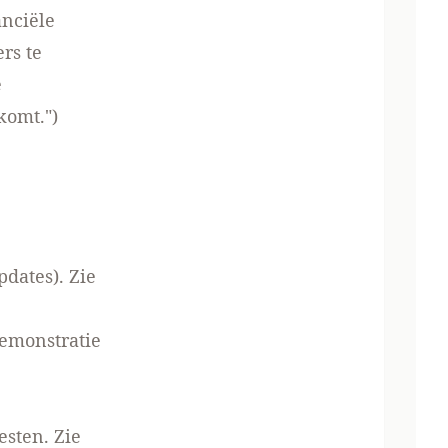
anciële
ers te
e
komt.")
pdates). Zie
emonstratie
esten. Zie