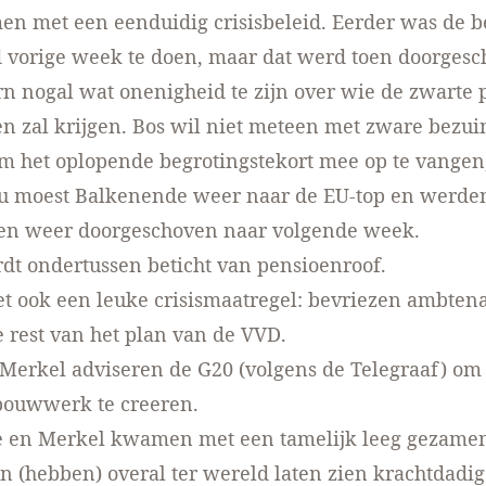
n met een eenduidig crisisbeleid. Eerder was de b
 vorige week te doen, maar dat werd toen doorgesc
ern nogal wat onenigheid te zijn over wie de zwarte 
n zal krijgen. Bos wil niet meteen met zware bezui
 het oplopende begrotingstekort mee op te vangen,
u moest Balkenende weer naar de EU-top en werde
gen weer
doorgeschoven naar volgende week.
dt ondertussen beticht van
pensioenroof.
 ook een leuke crisismaatregel:
bevriezen ambten
e rest van het
plan van de VVD.
Merkel adviseren de G20 (volgens de Telegraaf) om
bouwwerk te creeren.
 en Merkel kwamen met een tamelijk leeg
gezamen
n (hebben) overal ter wereld laten zien krachtdadi