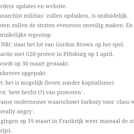
erdere updates en
website.
anarchist militias’
zullen opduiken, is onduidelijk.
isten
zullen de straten eveneens onveilig maken. En 
bruikelijke
tegentop.
 NRC staat het lot van Gordon Brown
op het spel.
sactie met G20-protest in Pittsburg
op 1 april.
 wordt op
30 maart gestaakt.
ankrover
opgepakt.
t: het is mogelijk
(leven zonder kapitalisme).
est
‘hete herfst (?)
van protesten’.
ranse ondernemer waarschuwt Sarkozy voor ‘class w
really angry’.
ingen op 19 maart in Frankrijk weer massaal de st
ijs).