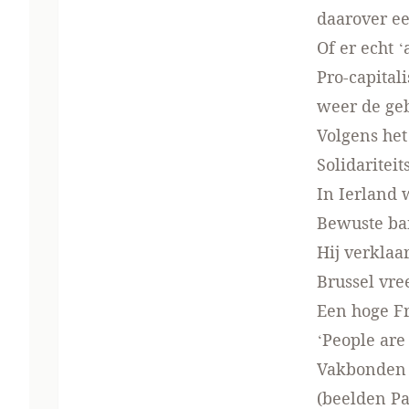
daarover e
Of er echt
‘
Pro-capital
weer de ge
Volgens het
Solidariteit
In Ierland
Bewuste b
Hij verklaar
Brussel vre
Een hoge F
‘People are 
Vakbonden g
(beelden Par