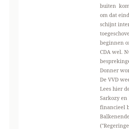
buiten kome
om dat eind
schijnt int
toegeschove
beginnen om
CDA wel. N
besprekin
Donner wor
De VVD weet
Lees hier d
Sarkozy en 
financieel 
Balkenende
("Regeringe