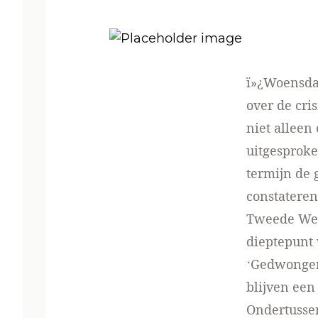
ï»¿Woensda
over de cris
niet alleen
uitgesproke
termijn de 
constateren
Tweede Were
dieptepunt 
‘Gedwongen
blijven een
Ondertussen