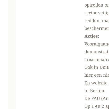
optreden om
sector veili
redden, ma
beschermen 
Acties:
Voorafgaan
demonstrat
crisismaatr
Ook in Duit
hier een n
En
website
in Berlijn.
De FAU (
An
Op 1 en 2 a