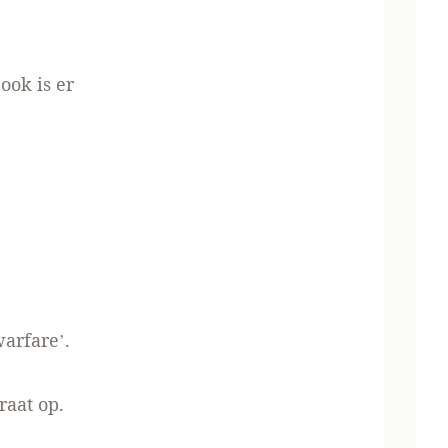
ook is er
arfare’.
raat op.