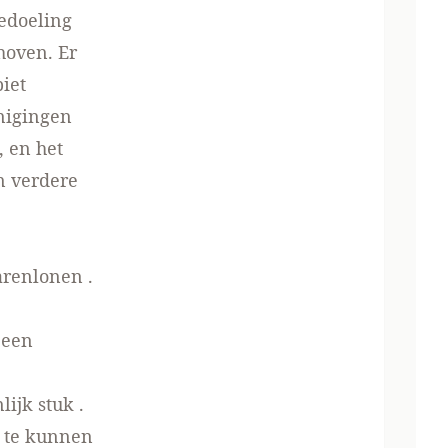
edoeling
hoven. Er
piet
nigingen
 en het
n verdere
arenlonen
.
 een
lijk stuk
.
g te kunnen