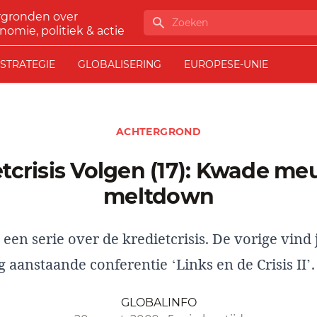
rgronden over
Zoeken
nomie, politiek & actie
STRATEGIE
GLOBALISERING
EUROPESE-UNIE
ACHTERGROND
meltdown
 een serie over de kredietcrisis. De vorige vind
g aanstaande
conferentie
‘Links en de Crisis II’.
GLOBALINFO