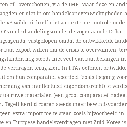
ten of –overschotten, via de IMF. Maar deze en and
laagden er niet in om handelsonevenwichtigheden a
e VS wilde zichzelf niet aan externe controle ond
TO’s onderhandelingsronde, de zogenaamde Doha
ngsagenda, vastgelopen omdat de ontwikkelde lan
r hun export willen om de crisis te overwinnen, ter
gslanden nog steeds niet veel van hun belangen in
 de verdragen terug zien. In FTAs oefenen ontwikk
it om hun comparatief voordeel (zoals toegang voor
herming van intellectueel eigendomsrecht) te verd
 tot ruwe materialen (een groot comparatief nadeel
. Tegelijkertijd roeren steeds meer bewindsvoerders
een extra import toe te staan zoals bijvoorbeeld in
e en Europese handelsverdragen met Zuid-Korea is