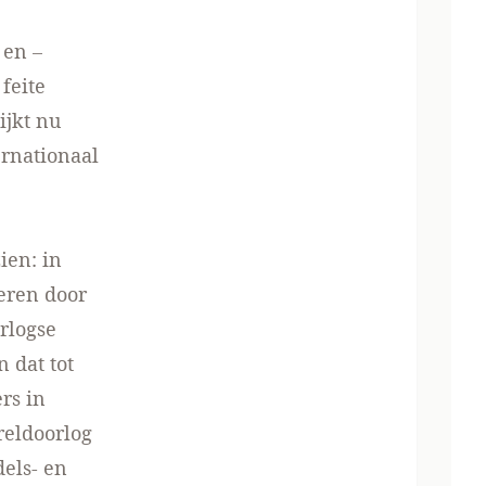
 en –
feite
ijkt nu
ernationaal
ien: in
teren door
orlogse
 dat tot
rs in
reldoorlog
els- en