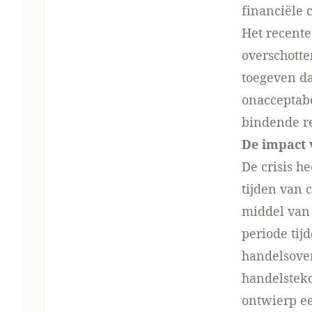
financiële c
Het recente
overschotte
toegeven da
onacceptabe
bindende r
De impact 
De crisis h
tijden van 
middel van 
periode tij
handelsover
handelstek
ontwierp ee