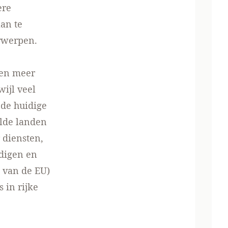
ere
an te
erwerpen.
den meer
wijl veel
 de huidige
elde landen
 diensten,
edigen en
 van de EU)
 in rijke