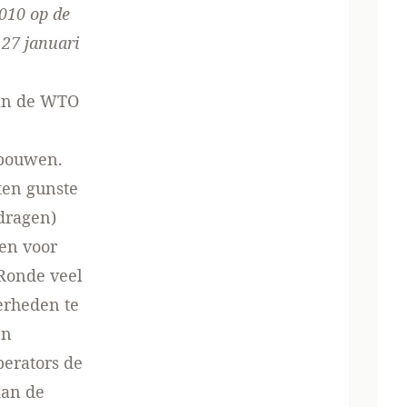
2010 op
de
 27 januari
van de WTO
 bouwen.
ten gunste
rdragen)
en voor
 Ronde veel
erheden te
en
perators de
aan de