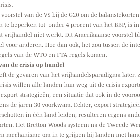
risis.
 voorstel van de VS bij de G20 om de balanstekorten
n te beperken tot onder 4 procent van het BBP, is in 
t vrijhandel niet werkt. Dit Amerikaanse voorstel bl
l voor anderen. Hoe dan ook, het zou tussen de int
egels van de WTO en FTA regels komen.
van de crisis op handel
eeft de gevaren van het vrijhandelsparadigma laten z
crisis willen alle landen hun weg uit de crisis expor
export strategieën, een situatie dat ook in de vooro
dens de jaren 30 voorkwam. Echter, export strategieën
schotten in één land leiden, resulteren ergens ande
orten. Het Bretton Woods systeem na de Tweede We
n mechanisme om in te grijpen bij landen met hand