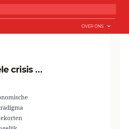
OVER ONS
economische
aradigma
tekorten
ngelijk