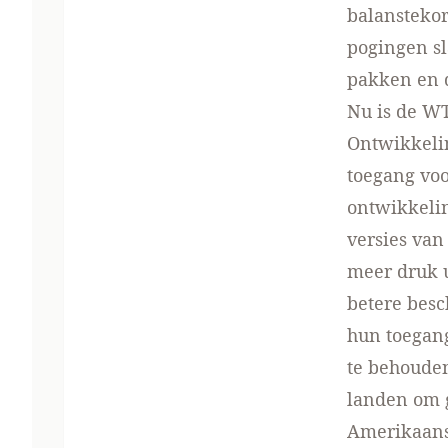
balanstekor
pogingen s
pakken en d
Nu is de W
Ontwikkeli
toegang voo
ontwikkelin
versies van
meer druk u
betere besc
hun toegang
te behouden
landen om g
Amerikaans