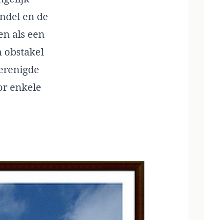
ndel en de
en als een
 obstakel
Verenigde
or enkele