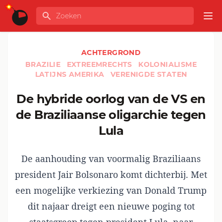
Ga naar de inhoud
Zoeken
GLOBALINFO
Op
ACHTERGROND
BRAZILIE
EXTREEMRECHTS
KOLONIALISME
LATIJNS AMERIKA
VERENIGDE STATEN
De hybride oorlog van de VS en
de Braziliaanse oligarchie tegen
Lula
De aanhouding van voormalig Braziliaans
president Jair Bolsonaro komt dichterbij. Met
een mogelijke verkiezing van Donald Trump
dit najaar dreigt een nieuwe poging tot