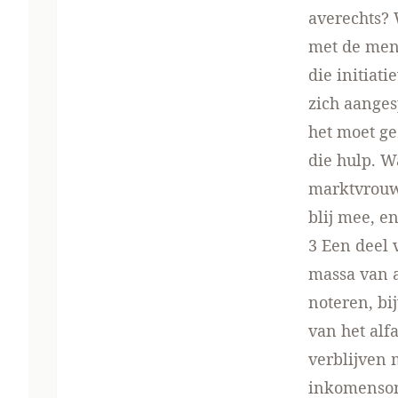
averechts? 
met de men
die initiati
zich aanges
het moet g
die hulp. 
marktvrouw 
blij mee, e
3 Een deel 
massa van a
noteren, bi
van het alf
verblijven
inkomenson