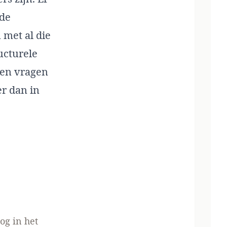
 de
 met al die
ucturele
ten vragen
er dan in
og in het