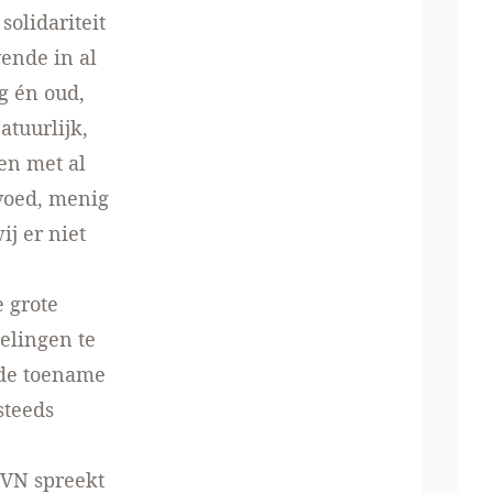
solidariteit
ende in al
ng én oud,
atuurlijk,
en met al
voed, menig
j er niet
e grote
elingen te
 de toename
steeds
 VN spreekt