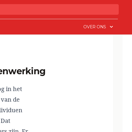
OVER ONS
menwerking
g in het
 van de
dividuen
 Dat
rs zijn. Er