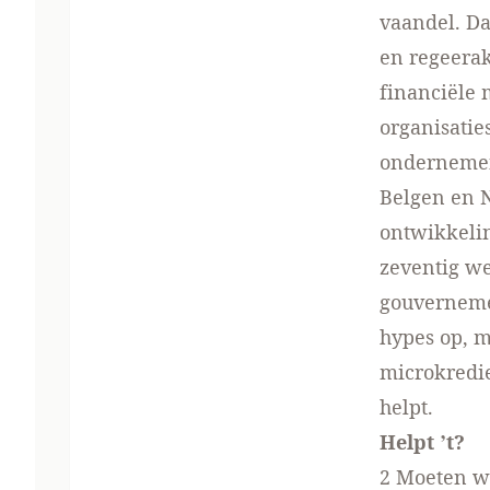
vaandel. Da
en regeera
financiële 
organisatie
ondernemen.
Belgen en 
ontwikkelin
zeventig we
gouvernemen
hypes op, 
microkredie
helpt.
Helpt ’t?
2 Moeten wi