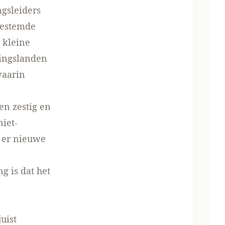
gsleiders
bestemde
 kleine
lingslanden
waarin
en zestig en
iet-
n er nieuwe
g is dat het
uist