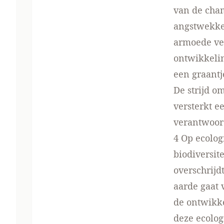
van de cham
angstwekke
armoede ver
ontwikkeli
een graant
De strijd o
versterkt e
verantwoord
4 Op ecolog
biodiversit
overschrij
aarde gaat 
de ontwikk
deze ecolog