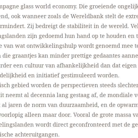
pagne glass world economy. Die groeiende ongelijk
nd, ook wanneer zoals de Wereldbank stelt de ext
mindert. Zij bedreigt de stabiliteit in de wereld. Ve
ngslanden zijn gedoemd hun hand op te houden en 
je van wat ontwikkelingshulp wordt genoemd mee t
m die graantjes kan minder prettige gedaantes aan
erder een cultuur van afhankelijkheid dan dat eigen
elijkheid en initiatief gestimuleerd worden.
isch gebied worden de perspectieven steeds slechter
eit neemt al decennia lang gestaag af, de mondiale 
dt al jaren de norm van duurzaamheid, en de opwar
voorlopig alleen maar door. Vooral de grote massa 
elingslanden wordt direct geconfronteerd met de g
ische achteruitgangen.