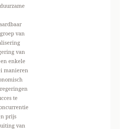
m duurzame
vaardbaar
 groep van
lisering
gering van
een enkele
ei manieren
conomisch
 regeringen
cces te
concurrentie
n prijs
buiting van