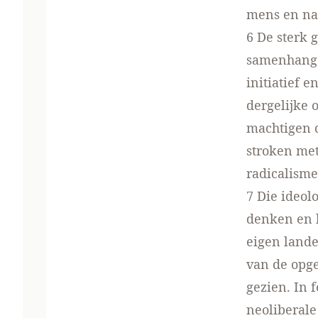
mens en nat
6 De sterk 
samenhange
initiatief 
dergelijke 
machtigen d
stroken met
radicalisme
7 Die ideol
denken en b
eigen lande
van de opg
gezien. In 
neoliberale