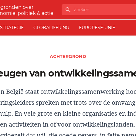
rgronden over
Zoeken
nomie, politiek & actie
STRATEGIE
GLOBALISERING
EUROPESE-UNIE
ACHTERGROND
e leugen van ontwikkelingssa
en België staat ontwikkelingssamenwerking hoo
ringsleiders spreken met trots over de omvang
ulp. En vele grote en kleine organisaties en in
 activiteiten in of voor ontwikkelingslanden.
oezelt dat wij, die goede gevers, in feite neme