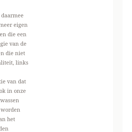
t daarmee
meer eigen
nen die een
ogie van de
n die niet
iteit, links
tie van dat
ok in onze
itwassen
g worden
an het
nden