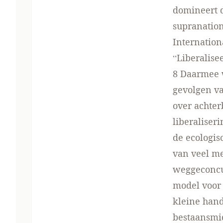
domineert d
supranatio
Internatio
“Liberalisee
8 Daarmee 
gevolgen va
over achter
liberaliser
de ecologis
van veel me
weggeconcur
model voor
kleine hand
bestaansmid