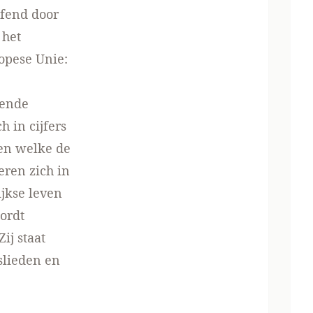
efend door
 het
opese Unie:
dende
h in cijfers
den welke de
eren zich in
ijkse leven
ordt
ij staat
slieden en