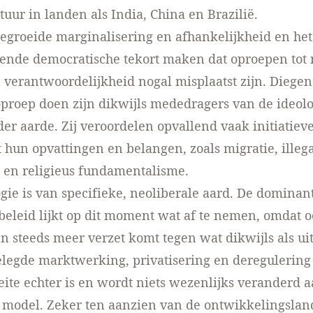
uur in landen als India, China en Brazilië.
gegroeide marginalisering en afhankelijkheid en he
nde democratische tekort maken dat oproepen tot 
en verantwoordelijkheid nogal misplaatst zijn. Diege
oproep doen zijn dikwijls mededragers van de ideol
er aarde. Zij veroordelen opvallend vaak initiatieve
 hun opvattingen en belangen, zoals migratie, illegal
 en religieus fundamentalisme.
ogie is van specifieke, neoliberale aard. De dominan
eleid lijkt op dit moment wat af te nemen, omdat o
n steeds meer verzet komt tegen wat dikwijls als u
elegde marktwerking, privatisering en deregulerin
feite echter is en wordt niets wezenlijks veranderd a
 model. Zeker ten aanzien van de ontwikkelingsla