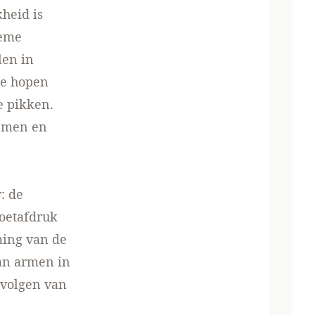
heid is
reme
len in
te hopen
e pikken.
nemen en
: de
voetafdruk
ming van de
van armen in
evolgen van