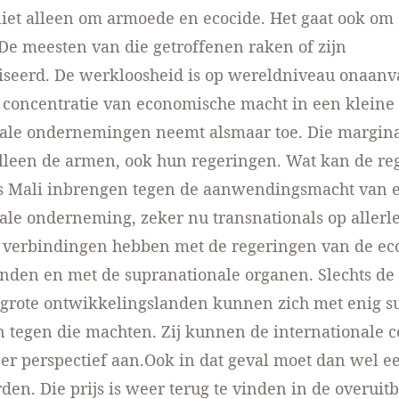
niet alleen om armoede en ecocide. Het gaat ook o
. De meesten van die getroffenen raken of zijn
iseerd. De werkloosheid is op wereldniveau onaan
 concentratie van economische macht in een kleine
nale ondernemingen neemt alsmaar toe. Die margina
alleen de armen, ook hun regeringen. Wat kan de re
ls Mali inbrengen tegen de aanwendingsmacht van 
ale onderneming, zeker nu transnationals op allerl
e verbindingen hebben met de regeringen van de e
nden en met de supranationale organen. Slechts de
grote ontwikkelingslanden kunnen zich met enig su
n tegen die machten. Zij kunnen de internationale 
r perspectief aan.Ook in dat geval moet dan wel ee
den. Die prijs is weer terug te vinden in de overuit