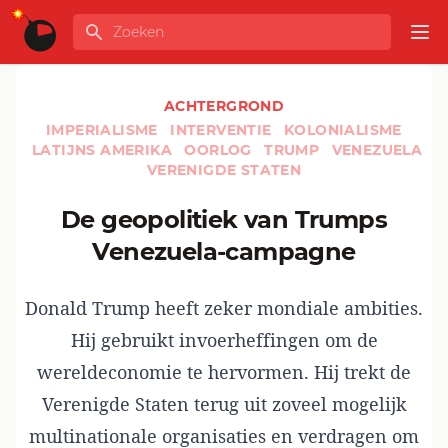
Ga naar de inhoud
Zoeken
GLOBALINFO
Op
ACHTERGROND
IMPERIALISME
INTERVENTIE
KOLONIALISME
LATIJNS AMERIKA
OORLOG
TRUMP
VENEZUELA
VERENIGDE STATEN
De geopolitiek van Trumps
Venezuela-campagne
Donald Trump heeft zeker mondiale ambities.
Hij gebruikt invoerheffingen om de
wereldeconomie te hervormen. Hij trekt de
Verenigde Staten terug uit zoveel mogelijk
multinationale organisaties en verdragen om