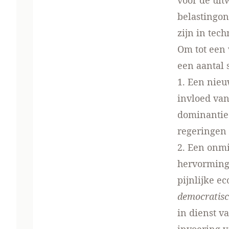
voor de uit
belastingon
zijn in tec
Om tot een 
een aantal 
1. Een nieu
invloed van
dominantie 
regeringen 
2. Een onmi
hervormings
pijnlijke e
democratisc
in dienst v