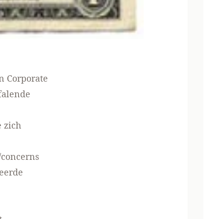
n Corporate
falende
 zich
/concerns
seerde