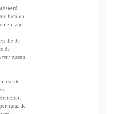
aliseerd
ten betalen.
komen, zijn
en die de
zo de
uren
‘ tussen
en dat de
en
tiviteiten
ppen naar de