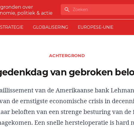
rgronden over
Zoeken
nomie, politiek & actie
STRATEGIE
GLOBALISERING
EUROPESE-UNIE
ACHTERGROND
 gedenkdag van gebroken belo
t faillissement van de Amerikaanse bank Lehma
van de ernstigste economische crisis in decenni
aar beloften van een strenge besturing van de 
 nagekomen. Een snelle hersteloperatie is hard 