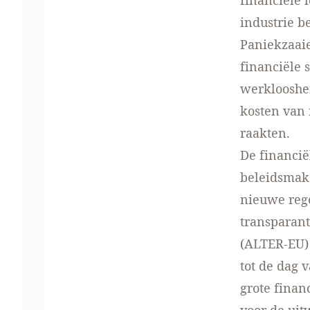
financiële 
industrie b
Paniekzaaie
financiële 
werklooshei
kosten van
raakten.
De financië
beleidsmake
nieuwe rege
transparant
(ALTER-EU) 
tot de dag
grote fina