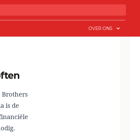
OVER ONS
ften
n Brothers
a is de
financiële
nodig.