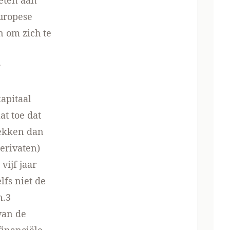
eten aan
uropese
n om zich te
e
apitaal
at toe dat
rekken dan
erivaten)
vijf jaar
lfs niet de
n.
3
van de