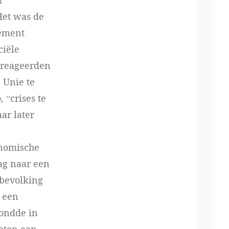
t
 Het was de
sement
ciële
 reageerden
 Unie te
“crises te
ar later
onomische
ag naar een
sbevolking
 een
mondde in