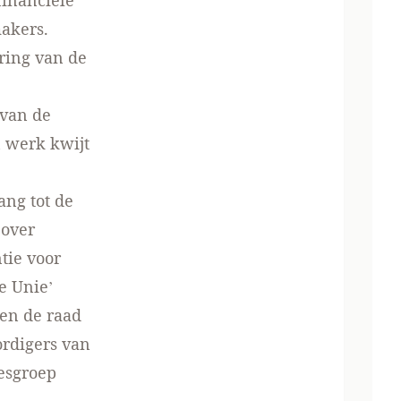
financiële
akers.
ering van de
 van de
 werk kwijt
ang tot de
 over
tie voor
e Unie’
 en de raad
rdigers van
esgroep