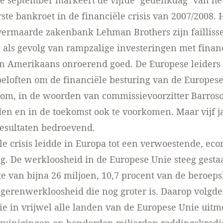
de september markeert de vijfde ‘gedenkdag’ van he
rste bankroet in de financiële crisis van 2007/2008.
 vermaarde zakenbank Lehman Brothers zijn faillis
als gevolg van rampzalige investeringen met finan
in Amerikaans onroerend goed. De Europese leiders
eloften om de financiële besturing van de Europese
m, in de woorden van commissievoorzitter Barroso, 
n en in de toekomst ook te voorkomen. Maar vijf ja
resultaten bedroevend.
le crisis leidde in Europa tot een verwoestende, ec
g. De werkloosheid in de Europese Unie steeg gesta
e van bijna 26 miljoen, 10,7 procent van de beroep
gerenwerkloosheid die nog groter is. Daarop volgde
die in vrijwel alle landen van de Europese Unie uit