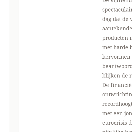
De vijftien
spectaculai
dag dat de
aantekende 
producten 
met harde b
hervormen o
beantwoorde
blijken de 
De financië
ontwrichtin
recordhoogt
met een jon
eurocrisis 