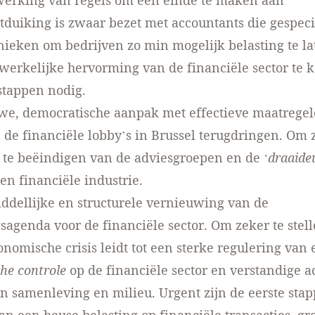
werking van regels om een einde te maken aan
tduiking is zwaar bezet met accountants die gespeci
hnieken om bedrijven zo min mogelijk belasting te la
werkelijke hervorming van de financiële sector te 
stappen nodig.
we, democratische aanpak met effectieve maatregel
 de financiële lobby’s in Brussel terugdringen. Om 
te beëindigen van de adviesgroepen en de ‘
draaide
en financiële industrie.
ddellijke en structurele vernieuwing van de
agenda voor de financiële sector. Om zeker te stell
conomische crisis leidt tot een sterke regulering van 
he controle
op de financiële sector en verstandige ac
an samenleving en milieu. Urgent zijn de eerste sta