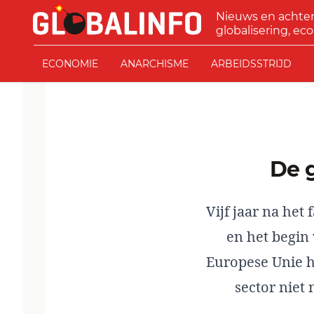
Ga naar de inhoud
Nieuws en achte
GLOBALINFO
globalisering, eco
ECONOMIE
ANARCHISME
ARBEIDSSTRIJD
De
Vijf jaar na he
en het begin 
Europese Unie h
sector niet