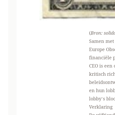
(
Bron:
solida
Samen met 
Europe Obse
financiële 
CEO is een 
kritisch ri
beleidsont
en hun lobb
lobby’s bloo
Verklaring