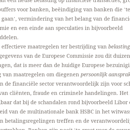
an een heuse belasting op financiële transacties, gr
buffers voor banken, beëindiging van banken die ’te 
 gaan’, vermindering van het belang van de financi
mie en een einde aan speculaties in bijvoorbeeld
ddelen.
n effectieve maatregelen ter bestrijding van
belastin
gegevens van de Europese Commissie zou dit duizen
gen, dat is meer dan de huidige Europese bezuinig
ng van maatregelen om diegenen
persoonlijk aansprak
 in de financiële sector verantwoordelijk zijn voor s
van cliënten, fraude en criminele handelingen. Het 
aar dat bij de schandalen rond bijvoorbeeld Libor 
eid van de multinationale bank HSBC in het witwas
n betalingsregelingen treffen en de verantwoordeli