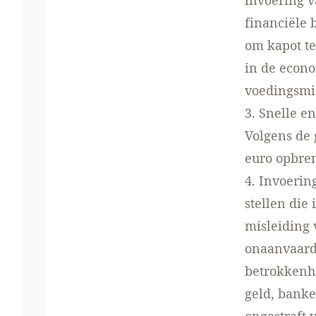
invoering v
financiële 
om kapot te
in de econo
voedingsmi
3. Snelle e
Volgens de 
euro opbren
4. Invoeri
stellen die
misleiding 
onaanvaardb
betrokkenh
geld, banke