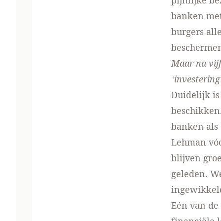
pijnlijke b
banken met 
burgers all
beschermen 
Maar na vijf
‘investering
Duidelijk i
beschikken.
banken als
Lehman vóór
blijven gro
geleden. We
ingewikkelde
Eén van de 