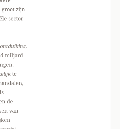
otere
groot zijn
ële sector
gontduiking
.
d miljard
ingen.
elijk
te
chandalen,
is
en de
sen van
jken