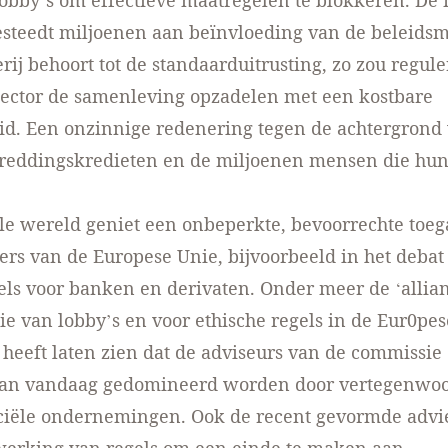
lobby’s om effectieve maatregelen te blokkeren. De 
esteedt miljoenen aan beïnvloeding van de beleidsm
rij behoort tot de standaarduitrusting, zo zou regul
sector de samenleving opzadelen met een kostbare
d. Een onzinnige redenering tegen de achtergrond
 reddingskredieten en de miljoenen mensen die hun
le wereld geniet een onbeperkte, bevoorrechte toeg
rs van de Europese Unie, bijvoorbeeld in het debat
ls voor banken en derivaten. Onder meer de ‘allian
ie van lobby’s en voor ethische regels in de Eur0pes
heeft laten zien dat de adviseurs van de commissie
 van vandaag gedomineerd worden door vertegenwoo
nciële ondernemingen. Ook de recent gevormde advi