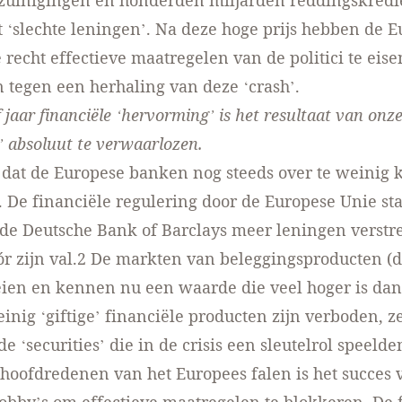
ezuinigingen en honderden miljarden reddingskredi
‘slechte leningen’. Na deze hoge prijs hebben de E
e recht effectieve maatregelen van de politici te eise
tegen een herhaling van deze ‘crash’.
 jaar financiële ‘hervorming’ is het resultaat van onz
’ absoluut te verwaarlozen.
s dat de Europese banken nog steeds over te weinig k
 De financiële regulering door de Europese Unie sta
 de Deutsche Bank of Barclays meer leningen verst
 zijn val.
2
De markten van beleggingsproducten (d
eien en kennen nu een waarde die veel hoger is dan 
inig ‘giftige’ financiële producten zijn verboden, ze
 ‘securities’ die in de crisis een sleutelrol speelde
hoofdredenen van het Europees falen is het succes 