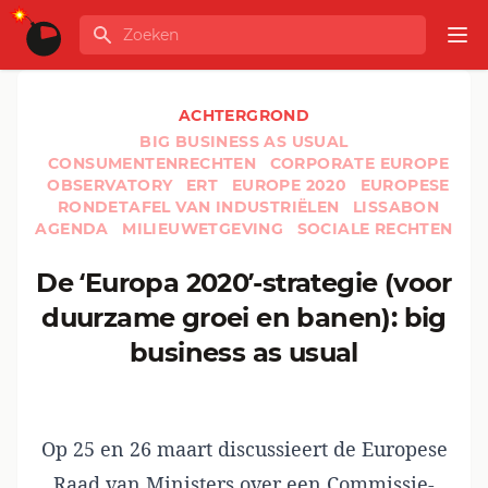
Ga naar de inhoud
Zoeken
GLOBALINFO
Op
ACHTERGROND
BIG BUSINESS AS USUAL
CONSUMENTENRECHTEN
CORPORATE EUROPE
OBSERVATORY
ERT
EUROPE 2020
EUROPESE
RONDETAFEL VAN INDUSTRIËLEN
LISSABON
AGENDA
MILIEUWETGEVING
SOCIALE RECHTEN
De ‘Europa 2020’-strategie (voor
duurzame groei en banen): big
business as usual
Op 25 en 26 maart discussieert de Europese
Raad van Ministers over een Commissie-