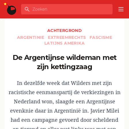
Ga naar de inhoud
Zoeken
GLOBALINFO
Op
ACHTERGROND
ARGENTINIE
EXTREEMRECHTS
FASCISME
LATIJNS AMERIKA
De Argentijnse wildeman met
zijn kettingzaag
In dezelfde week dat Wilders met zijn
racistische eenmanspartij de verkiezingen in
Nederland won, slaagde een Argentijnse
evenknie daar in Argentinië in. Javier Milei
had een campagne gevoerd door scheldend