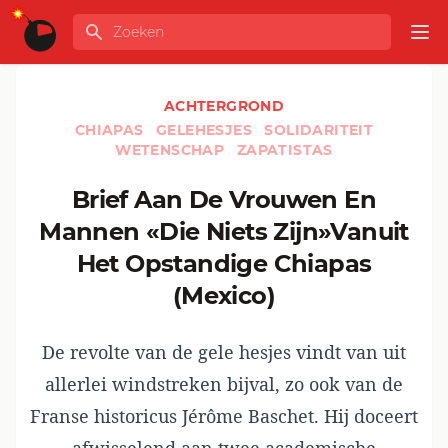
Ga naar de inhoud
Zoeken
GLOBALINFO
Op
ACHTERGROND
CHIAPAS
GELEHESJES
SOLIDARITEIT
WETENSCHAP
ZAPATISTAS
Brief Aan De Vrouwen En
Mannen «Die Niets Zijn»Vanuit
Het Opstandige Chiapas
(Mexico)
De revolte van de gele hesjes vindt van uit
allerlei windstreken bijval, zo ook van de
Franse historicus Jérôme Baschet. Hij doceert