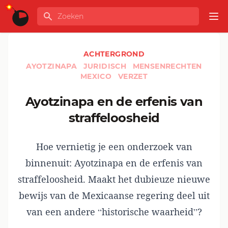
Ga naar de inhoud
Zoeken
GLOBALINFO
Op
ACHTERGROND
AYOTZINAPA
JURIDISCH
MENSENRECHTEN
MEXICO
VERZET
Ayotzinapa en de erfenis van
straffeloosheid
Hoe vernietig je een onderzoek van
binnenuit: Ayotzinapa en de erfenis van
straffeloosheid. Maakt het dubieuze nieuwe
bewijs van de Mexicaanse regering deel uit
van een andere “historische waarheid”?