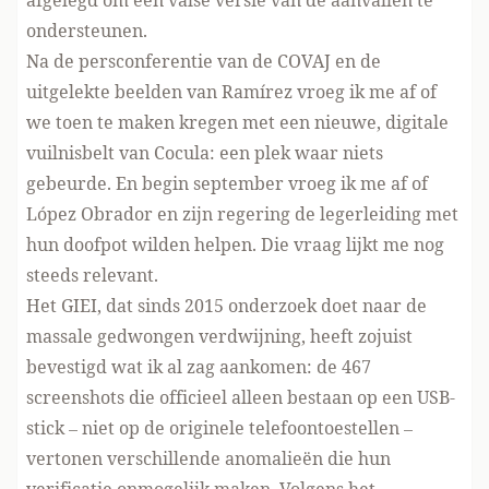
afgelegd om een valse versie van de aanvallen te
ondersteunen.
Na de persconferentie van de COVAJ en de
uitgelekte beelden van Ramírez vroeg ik me af of
we toen te maken kregen met een nieuwe,
digitale
vuilnisbelt van Cocula
: een plek waar niets
gebeurde. En
begin september vroeg ik me af
of
López Obrador en zijn regering de legerleiding met
hun doofpot wilden helpen. Die vraag lijkt me nog
steeds relevant.
Het GIEI, dat sinds 2015 onderzoek doet naar de
massale gedwongen verdwijning, heeft zojuist
bevestigd wat ik al zag aankomen: de 467
screenshots die officieel alleen bestaan op een USB-
stick – niet op de originele telefoontoestellen –
vertonen verschillende anomalieën die hun