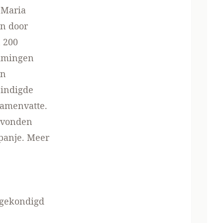
 Maria
en door
 200
uimingen
en
eindigde
samenvatte.
k vonden
Spanje. Meer
ngekondigd