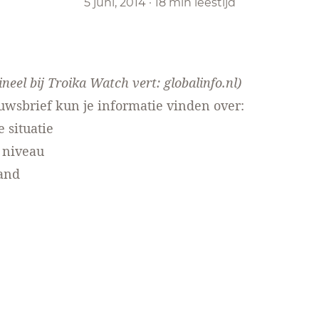
5 juni, 2014
·
18 min leestijd
ineel bij
Troika Watch
vert: globalinfo.nl)
uwsbrief kun je informatie vinden over:
situatie
niveau
and