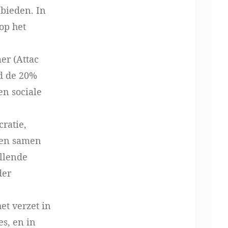
 bieden. In
op het
er (Attac
d de 20%
en sociale
ratie,
ten samen
illende
der
et verzet in
es, en in