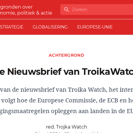
rgronden over
Zoeken
nomie, politiek & actie
STRATEGIE
GLOBALISERING
EUROPESE-UNIE
ACHTERGROND
4e Nieuwsbrief van TroikaWat
 van de nieuwsbrief van Troika Watch, het inte
at volgt hoe de Europese Commissie, de ECB en h
gingsmaatregelen opleggen aan landen in de EU
red. Trojka Watch