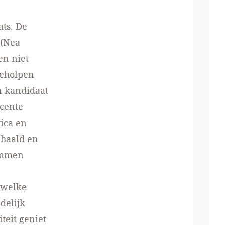
ats. De
 (Nea
en niet
geholpen
n kandidaat
ecente
tica en
ehaald en
temmen
 welke
delijk
teit geniet