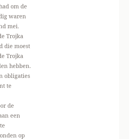
 had om de
odig waren
ind mei.
de Trojka
d die moest
de Trojka
den hebben.
 obligaties
nt te
or de
 aan een
te
vonden op