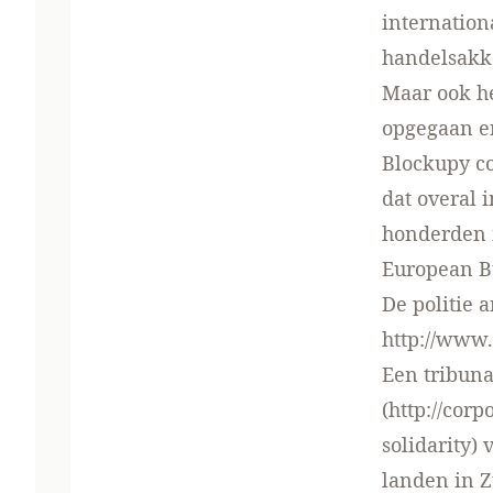
internation
handelsakko
Maar ook he
opgegaan e
Blockupy co
dat overal 
honderden m
European B
De politie
http://www
Een tribuna
(
http://corp
solidarity
) 
landen in Z