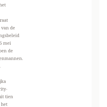
het
raat
 van de
ingsbeleid
15 mei
oen de
akenmannen.
.
jka
ity-
it tien
 het