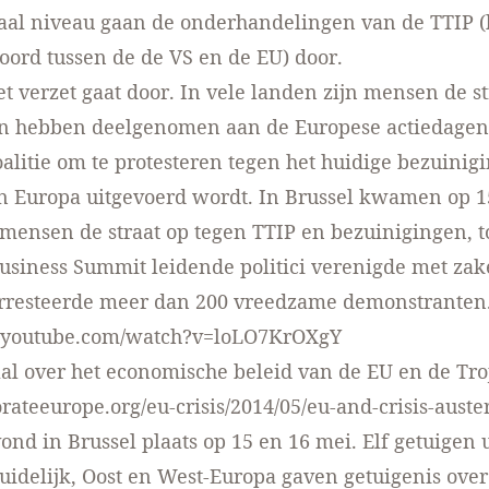
aal niveau gaan de onderhandelingen van de TTIP (
ord tussen de de VS en de EU) door.
t verzet gaat door. In vele landen zijn mensen de st
n hebben deelgenomen aan de Europese actiedagen
alitie om te protesteren tegen het huidige bezuinig
in Europa uitgevoerd wordt. In Brussel kwamen op 
ensen de straat op tegen TTIP en bezuinigingen, t
usiness Summit leidende politici verenigde met z
 arresteerde meer dan 200 vreedzame demonstranten
.youtube.com/watch?v=loLO7KrOXgY
al over het economische beleid van de EU en de Tro
orateeurope.org/eu-crisis/2014/05/eu-and-crisis-auster
vond in Brussel plaats op 15 en 16 mei. Elf getuigen u
uidelijk, Oost en West-Europa gaven getuigenis over