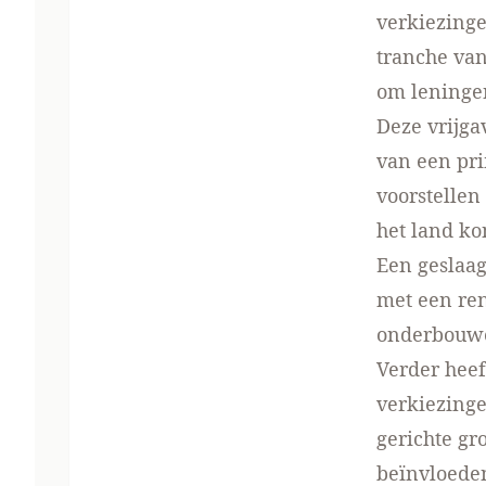
verkiezinge
tranche van
om leningen
Deze vrijga
van een pri
voorstellen
het land k
Een geslaag
met een ren
onderbouw
Verder heef
verkiezinge
gerichte gr
beïnvloeden