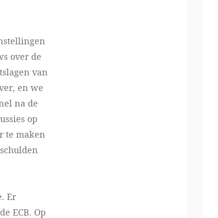
nstellingen
ws over de
tslagen van
over, en we
nel na de
ussies op
r te maken
 schulden
. Er
 de ECB. Op