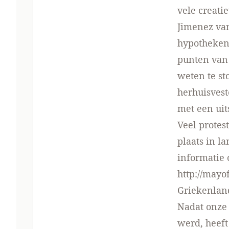
vele creat
Jimenez va
hypotheken 
punten van
weten te s
herhuisvest
met een uit
Veel protes
plaats in la
informatie 
http://mayof
Griekenlan
Nadat onze 
werd, heeft