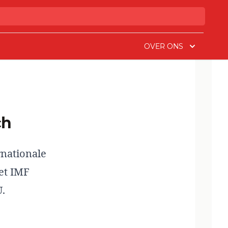
OVER ONS
ch
rnationale
et IMF
.