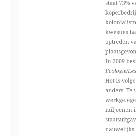
staat 73% v
koperbedrij
kolonialism
kwesties ha
optreden va
plaatsgevon
In 2009 besl
Ecologie/Les
Het is volg
anders. Te 
werkgelegen
miljoenen i
staatsuitga
nauwelijks