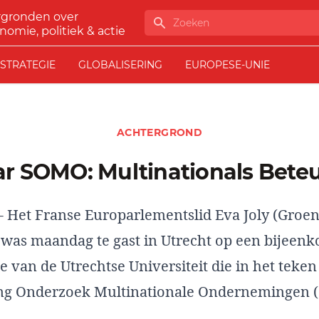
rgronden over
Zoeken
nomie, politiek & actie
STRATEGIE
GLOBALISERING
EUROPESE-UNIE
ACHTERGROND
aar SOMO: Multinationals Bete
- Het Franse Europarlementslid
Eva Joly
(Groen
j was maandag te gast in Utrecht op een bijeen
le
van de Utrechtse Universiteit die in het teke
ing Onderzoek Multinationale Ondernemingen
(