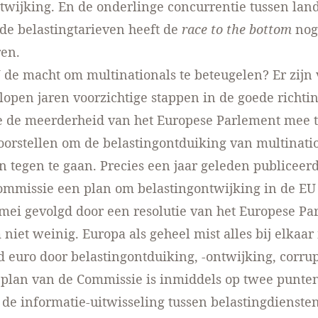
twijking. En de onderlinge concurrentie tussen lan
de belastingtarieven heeft de
race to the bottom
nog
en.
 de macht om multinationals te beteugelen? Er zijn
elopen jaren voorzichtige stappen in de goede richtin
e de meerderheid van het Europese Parlement mee t
oorstellen om de belastingontduiking van multinatio
n
tegen te gaan. Precies een jaar geleden publiceer
ommissie een plan
om belastingontwijking in de EU
 mei gevolgd door een
resolutie van het Europese P
 niet weinig. Europa als geheel mist alles bij elkaar 
d euro door belastingontduiking, -ontwijking, corrup
 plan van de Commissie is inmiddels op twee punte
: de
informatie-uitwisseling tussen belastingdienste