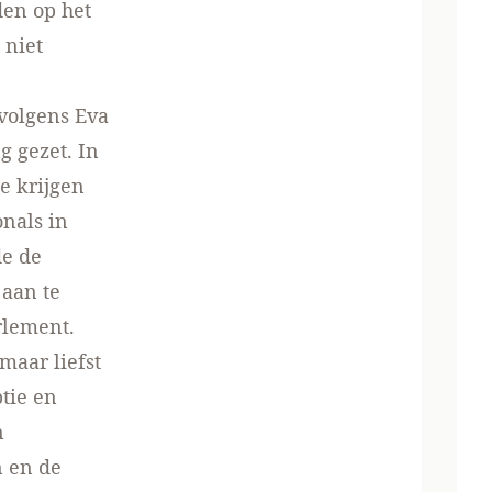
den op het
 niet
 volgens Eva
g gezet. In
e krijgen
nals in
de de
 aan te
arlement
.
maar liefst
tie en
n
n
en de