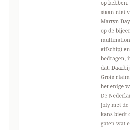
op hebben. 
staan niet 
Martyn Day
op de bijee
multination
gifschip) en
bedragen, i
dat. Daarbi
Grote claim
het enige w
De Nederlan
Joly met de
kans biedt 
gaten wat e