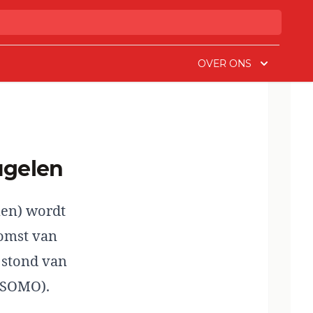
OVER ONS
ugelen
en) wordt
komst van
n stond van
SOMO).