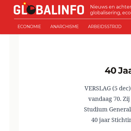
Ga naar de inhoud
Nieuws en achte
GLOBALINFO
globalisering, eco
ECONOMIE
ANARCHISME
ARBEIDSSTRIJD
40 J
VERSLAG (5 dec)
vandaag 70. Zi
Studium Genera
40 jaar
Sticht