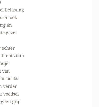
e
el belasting
rs en ook
urg en
ie gezet
y echter
l fout zit in
andje
t van
Starbucks
n verder
r voedsel
 geen grip