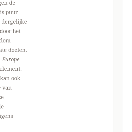
gen de
is puur
 dergelijke
door het
kdom
ate doelen.
n
Europe
arlement.
 kan ook
e van
ze
de
rigens