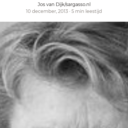
Jos van Dijk/sargasso.nl
10 december, 2013
·
5 min leestijd