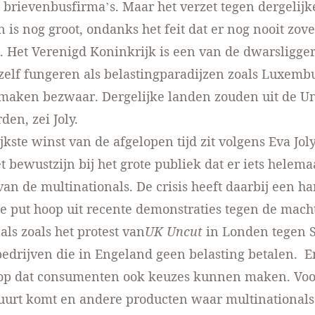
 brievenbusfirma’s
. Maar het verzet tegen dergelijk
 is nog groot, ondanks het feit dat er nog nooit zove
. Het Verenigd Koninkrijk is een van de dwarsligge
zelf fungeren als belastingparadijzen zoals Luxemb
maken bezwaar. Dergelijke landen zouden uit de Un
en, zei Joly.
jkste winst van de afgelopen tijd zit volgens Eva Jol
t bewustzijn bij het grote publiek dat er iets helemaa
van de multinationals. De crisis heeft daarbij een h
e put hoop uit recente demonstraties tegen de mach
als zoals het
protest van
UK Uncut
in Londen tegen 
edrijven die in Engeland geen belasting betalen. E
 op dat consumenten ook keuzes kunnen maken. Voo
buurt komt en andere producten waar multinationals