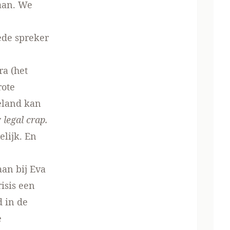
taan. We
ede spreker
ra (het
rote
eland kan
y
legal crap.
elijk. En
aan bij Eva
isis een
 in de
e