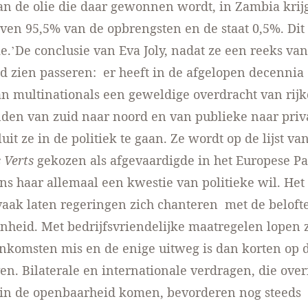
an de olie die daar gewonnen wordt, in Zambia krij
ven 95,5% van de opbrengsten en de staat 0,5%. Dit 
e.’De conclusie van Eva Joly, nadat ze een reeks van
d zien passeren: er heeft in de afgelopen decennia 
n multinationals een geweldige overdracht van rij
den van zuid naar noord en van publieke naar priv
uit ze in de politiek te gaan. Ze wordt op de lijst va
 Verts
gekozen als afgevaardigde in het Europese P
ens haar allemaal een kwestie van politieke wil. Het
vaak laten regeringen zich chanteren met de beloft
heid. Met bedrijfsvriendelijke maatregelen lopen 
nkomsten mis en de enige uitweg is dan korten op 
ven. Bilaterale en internationale verdragen, die ove
 in de openbaarheid komen, bevorderen nog steeds