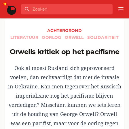
Ga naar de inhoud
Zoeken
GLOBALINFO
Op
ACHTERGROND
LITERATUUR
OORLOG
ORWELL
SOLIDARITEIT
Orwells kritiek op het pacifisme
Ook al moest Rusland zich geprovoceerd
voelen, dan rechvaardigt dat niet de invasie
in Oekraïne. Kan men tegenover het Russisch
imperialisme nog het pacifisme blijven
verdedigen? Misschien kunnen we iets leren
uit de houding van George Orwell? Orwell
was een pacifist, maar voor de oorlog tegen