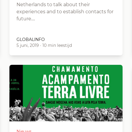
Netherlands to talk about their
experiences and to establish contacts for
future…
GLOBALINFO
5 juni, 2019
·
10 min leestijd
Nieuws