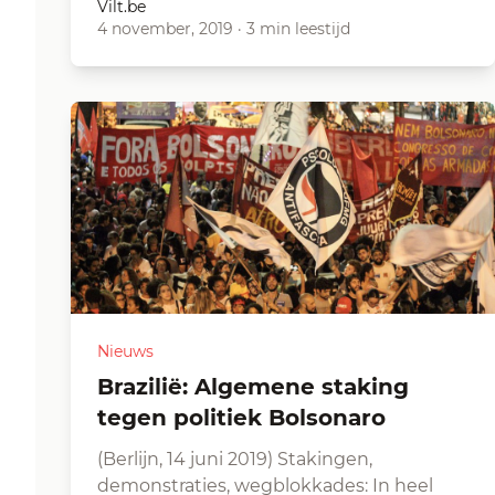
Vilt.be
4 november, 2019
·
3 min leestijd
Nieuws
Brazilië: Algemene staking
tegen politiek Bolsonaro
(Berlijn, 14 juni 2019) Stakingen,
demonstraties, wegblokkades: In heel