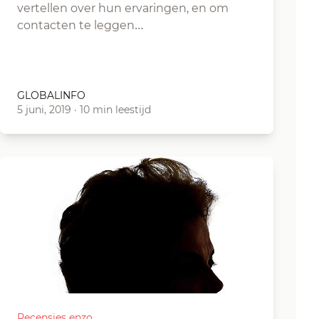
vertellen over hun ervaringen, en om
contacten te leggen…
GLOBALINFO
5 juni, 2019
·
10 min leestijd
Recensies enzo