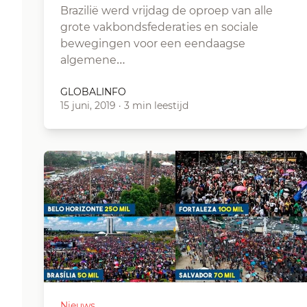
Brazilië werd vrijdag de oproep van alle
grote vakbondsfederaties en sociale
bewegingen voor een eendaagse
algemene…
GLOBALINFO
15 juni, 2019
·
3 min leestijd
Nieuws