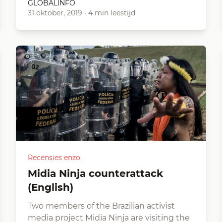
GLOBALINFO
31 oktober, 2019
·
4 min leestijd
Recensies enzo
Midia Ninja counterattack
(English)
Two members of the Brazilian activist
media project Midia Ninja are visiting the