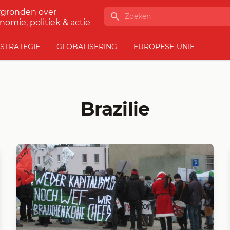
rgronden over
Zoeken
nomie, politiek & actie
STRATEGIE
GLOBALISERING
EUROPESE-UNIE
Brazilie